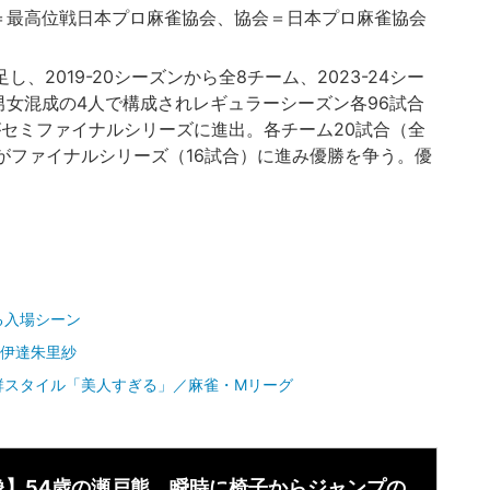
＝最高位戦日本プロ麻雀協会、協会＝日本プロ麻雀協会
し、2019-20シーズンから全8チーム、2023-24シー
男女混成の4人で構成されレギュラーシーズン各96試合
がセミファイナルシリーズに進出。各チーム20試合（全
がファイナルシリーズ（16試合）に進み優勝を争う。優
る入場シーン
い伊達朱里紗
群スタイル「美人すぎる」／麻雀・Mリーグ
像】54歳の瀬戸熊、瞬時に椅子からジャンプの