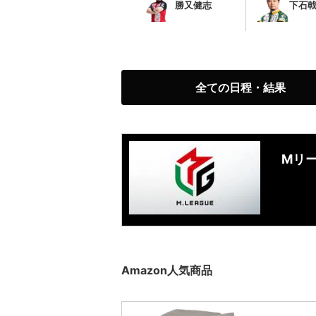
勝又健志
下石
全ての日程・結果
Mリ
Amazon人気商品