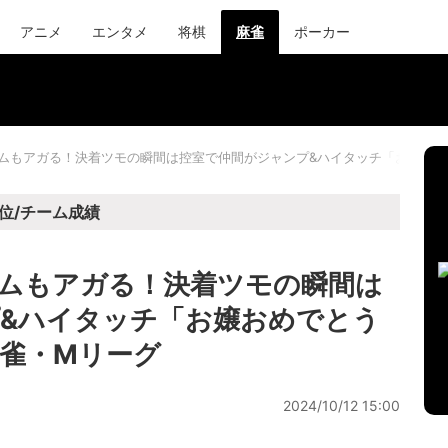
アニメ
エンタメ
将棋
麻雀
ポーカー
ームもアガる！決着ツモの瞬間は控室で仲間がジャンプ&ハイタッチ「お嬢お
位/チーム成績
ームもアガる！決着ツモの瞬間は
&ハイタッチ「お嬢おめでとう
雀・Mリーグ
2024/10/12 15:00