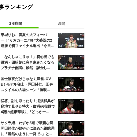
事ランキング
24時間
週間
東城りお、真夏の大フィーバ
ー！“りおカーニバル”大盛況の2
連勝で初ファイナル進出「今日を
再現できるように」2位通過は瀬
戸熊直樹／麻雀・Mトーナメント
「なんじゃこりゃ！」初心者でも
役満・四暗刻に突き進みたくなる
プラチナ配牌に騒然「課金し
た？」／麻雀・Mトーナメント
国士無双だけじゃなく麻雀LOV
E！モデル雀士・岡田紗佳、圧巻
スタイルの入場シーン「脚長
っ！」「いい女すぎるだろ！」／
麻雀・Mトーナメント
猛将、討ち取ったり！滝沢和典が
窮地で見せた特大・倍満砲 役牌で
4翻の超豪華版に「どっかー
ん！」／麻雀・Mトーナメント
サクラ姫、わずか5巡で華麗な舞
岡田紗佳が鮮やかに決めた親跳満
に「当然のように一発で‥」と驚