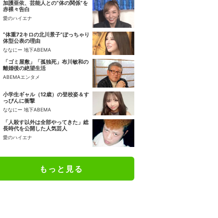
加護亜依、芸能人との“体の関係”を
赤裸々告白
愛のハイエナ
“体重72キロの北川景子”ぽっちゃり
体型公表の理由
ななにー 地下ABEMA
「ゴミ屋敷」「孤独死」布川敏和の
離婚後の絶望生活
ABEMAエンタメ
小学生ギャル（12歳）の登校姿＆す
っぴんに衝撃
ななにー 地下ABEMA
「人殺す以外は全部やってきた」総
長時代を公開した人気芸人
愛のハイエナ
もっと見る