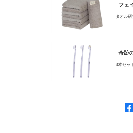
フェ
タオル研
奇跡
3本セッ