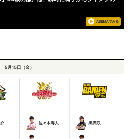
ABEMAでみる
5月15日（金）
大介
佐々木寿人
黒沢咲