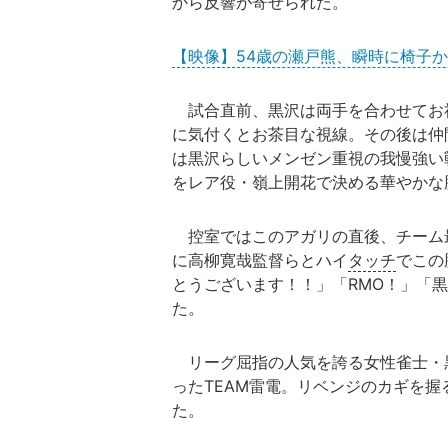
から反響が寄せられた。
【映像】54歳の瀬戸熊、瞬時に椅子
試合直前、黒沢は両手を合わせてお
に気付くとお茶目な視線。その後は仲
は黒沢らしいメンゼン重視の我慢強い
をレア役・嶺上開花で決める華やかな
控室ではこのアガリの直後、チーム最
に高柳寛哉監督らとハイ
タッチ
でこの
とうございます！！」「RMO！」「
た。
リーグ屈指の人気を誇る女性雀士・
ったTEAM雷電。リベンジのカギを握
た。