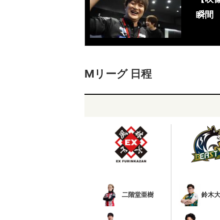
瞬間
Mリーグ 日程
二階堂亜樹
鈴木