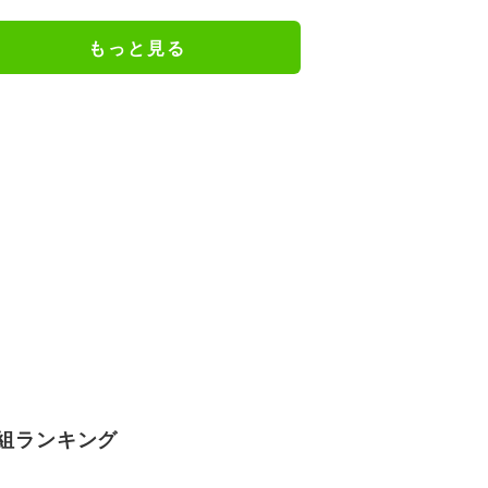
き／麻雀・Mトーナメント
もっと見る
組ランキング