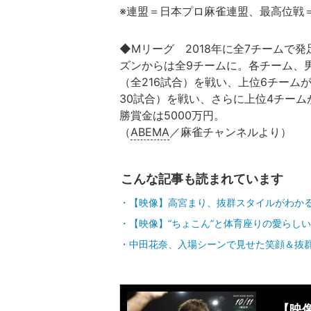
※連盟＝日本プロ麻雀連盟、最高位戦
◆Mリーグ 2018年に全7チームで発足
ズンからは全9チームに。各チーム、
（全216試合）を戦い、上位6チーム
30試合）を戦い、さらに上位4チーム
勝賞金は5000万円。
（
ABEMA
／麻雀チャンネルより）
こんな記事も読まれています
【映像】高宮まり、抜群スタイルがわか
【映像】“ちょこん”と体育座りの愛らし
中田花奈、入場シーンで見せた笑顔＆抜
【映