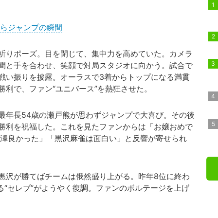
からジャンプの瞬間
祈りポーズ。目を閉じて、集中力を高めていた。カメラ
間と手を合わせ、笑顔で対局スタジオに向かう。試合で
戦い振りを披露。オーラスで3着からトップになる満貫
勝利で、ファン“ユニバース”を熱狂させた。
年長54歳の瀬戸熊が思わずジャンプで大喜び。その後
勝利を祝福した。これを見たファンからは「お嬢おめで
黒澤良かった」「黒沢麻雀は面白い」と反響が寄せられ
黒沢が勝てばチームは俄然盛り上がる。昨年8位に終わ
る“セレブ”がようやく復調。ファンのボルテージを上げ