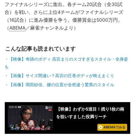
ファイナルシリーズに進出。各チーム20試合（全30試
合）を戦い、さらに上位4チームがファイナルシリーズ
（16試合）に進み優勝を争う。優勝賞金は5000万円。
（
ABEMA
／麻雀チャンネルより）
こんな記事も読まれています
【映像】奇跡のボディ 高宮まりのスゴすぎるスタイル・全身姿
も
【画像】サイズ間違い？高宮の圧巻ボディが映えまくり
【画像】岡田紗佳、腰の位置が全然違う驚異のスタイル
【映像】わずか5巡目！残り1枚の南
を狙いすました役満リーチ
ABEMAでみる