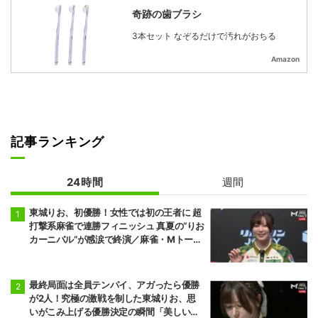
奇跡の歯ブラシ
3本セット なぞるだけで汚れがおちる
Amazon
記事ランキング
24時間
週間
東城りお、初優勝！女性では初の王者に 超
打撃系麻雀で連勝フィニッシュ 真夏の“りお
カーニバル”が感涙で終演／麻雀・Mトーナ
メント
最終局面は全員テンパイ、アガったら優勝
が2人！究極の激戦を制した東城りお、思
いがこみ上げる優勝決定の瞬間「美しい結