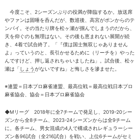
今度こそ、2シーズンぶりの役満が降臨するか。放送席
やファンは固唾を呑んだが、数巡後、高宮がポンからのテ
ンパイ。その当たり牌を松ヶ瀬が掴んでしまうのだから、
天を仰ぐのも無理はない。その後も恵まれない展開が続
き、4着で試合終了。「『僕は国士無双じゃありません
よ』っていうのと、長引かせるために（リーチを）やった
んですけど、押し返されちゃいましたね」。試合後、松ヶ
瀬は「
しょう
がないですね」と悔しさを滲ませた。
※連盟＝日本プロ麻雀連盟、最高位戦＝最高位戦日本プロ
麻雀協会、協会＝日本プロ麻雀協会
◆Mリーグ 2018年に全7チームで発足し、2019-20シー
ズンから全8チーム、2023-24シーズンからは全9チーム
に。各チーム、男女混成の4人で構成されレギュラーシー
ズン各96試合（全216試合）を戦い、上位6チームがセミ