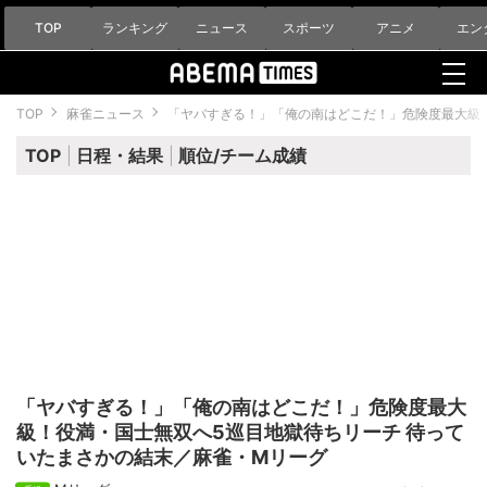
TOP
ランキング
ニュース
スポーツ
アニメ
エン
TOP
麻雀ニュース
「ヤバすぎる！」「俺の南はどこだ！」危険度最大級
TOP
日程・結果
順位/チーム成績
「ヤバすぎる！」「俺の南はどこだ！」危険度最大
級！役満・国士無双へ5巡目地獄待ちリーチ 待って
いたまさかの結末／麻雀・Mリーグ