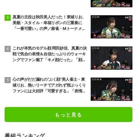
末だった」「完全勝利！」／麻雀・Mトー
ナメント
真夏の主役は秋田美人だった！東城りお、
美貌・スタイル・幸福リボンの三重奏に
「一番可愛い」の声／麻雀・Mトーナメン
ト
これが本気のモデル顔 岡田紗佳、真夏の決
戦で気合の表情＆自信たっぷりのウォーキ
ングでファン魅了「キメ顔だった」「顔小
さすぎやろww」／麻雀・Mトーナメント
心の声がだだ漏れの“ぷく顔”美人雀士・東
城りお、熱いリーチでアガれず頬ぷっくり
ファンには大好評「可愛すぎる」「表情管
理も怠らない」／麻雀・Mトーナメント
もっと見る
番組ランキング