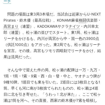
ーチ
問題の場面は東3局3本場だ。当試合は起家からU-NEXT
Pirates・鈴木優（最高位戦）、KONAMI麻雀
格闘
倶楽部・
高宮まり
（連盟）、KADOKAWAサクラ
ナイツ
・内川幸太
郎（連盟）、松ヶ瀬の並びでスタート。東1局、松ヶ瀬は
リーチをかけるも、内川が高宮から中・混一色の3900点
（供託1000点）をアガった。東2局でも、松ヶ瀬はリーチ
を宣言。その後、高宮もツモリ四暗刻でリーチをかけ、結
果は流局だった。
そんな中で迎えた件の局、松ヶ瀬の配牌は一万・九万・
1筒・1筒・1索・9索・西・白・發・中と、ヤオチュウ牌が
9種10牌。1巡目でも東を引いた。2巡目には3枚目となる1
筒。早くも河に南が3枚捨てられたものの、松ヶ瀬は4巡
目に北を引き寄せた。「うわっ！北が来た」。ここで松ヶ
瀬は1筒を河へ。その直後、西家の鈴木優が7索を暗槓し