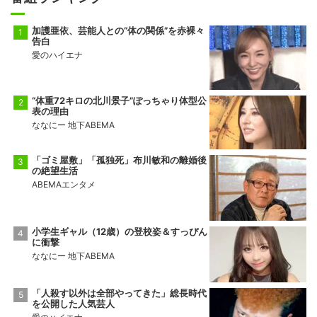
加護亜依、芸能人との“体の関係”を赤裸々
告白
愛のハイエナ
“体重72キロの北川景子”ぽっちゃり体型公
表の理由
ななにー 地下ABEMA
「ゴミ屋敷」「孤独死」布川敏和の離婚後
の絶望生活
ABEMAエンタメ
小学生ギャル（12歳）の登校姿＆すっぴん
に衝撃
ななにー 地下ABEMA
「人殺す以外は全部やってきた」総長時代
を公開した人気芸人