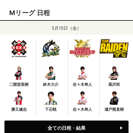
Mリーグ 日程
5月15日（金）
二階堂亜樹
鈴木大介
佐々木寿人
黒沢咲
勝又健志
下石戟
佐々木寿人
瀬戸熊直樹
全ての日程・結果