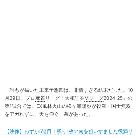
誰もが描いた未来予想図は、非情すぎる結末だった。10
月29日、プロ
麻雀
リーグ「大和証券
Mリーグ
2024-25」の
第1試合では、EX風林火山の松ヶ瀬隆弥が役満・国士無双
をアガれずに、天を仰ぐ一幕があった。
【映像】わずか5巡目！残り1枚の南を狙いすました役満リ