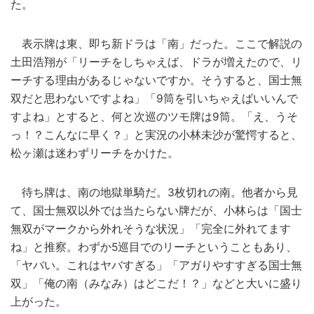
た。
表示牌は東、即ち新ドラは「南」だった。ここで解説の
土田浩翔が「リーチをしちゃえば、ドラが増えたので、リ
ーチする理由があるじゃないですか。そうすると、国士無
双だと思わないですよね」「9筒を引いちゃえばいいんで
すよね」とすると、何と次巡のツモ牌は9筒。「え、うそ
っ！？こんなに早く？」と実況の小林未沙が驚愕すると、
松ヶ瀬は迷わずリーチをかけた。
待ち牌は、南の地獄単騎だ。3枚切れの南。他者から見
て、国士無双以外では当たらない牌だが、小林らは「国士
無双がマークから外れそうな状況」「完全に外れてます
ね」と推察。わずか5巡目でのリーチということもあり、
「ヤバい。これはヤバすぎる」「アガりやすすぎる国士無
双」「俺の南（みなみ）はどこだ！？」などと大いに盛り
上がった。