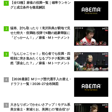
【全13種】麻雀の役満一覧｜確率ランキン
グと成立条件を徹底解説
猛将、討ち取ったり！滝沢和典が窮地で見
せた特大・倍満砲 役牌で4翻の超豪華版に
「どっかーん！」／麻雀・Mトーナメント
「なんじゃこりゃ！」初心者でも役満・四
暗刻に突き進みたくなるプラチナ配牌に騒
然「課金した？」／麻雀・Mトーナメント
【2026最新】Mリーグ歴代選手入れ替え・
ドラフト一覧！2026-27全布陣図
大きなリボンでかわいさアップ！モデル系
美女雀士・東城りお、美脚との“複合役”が