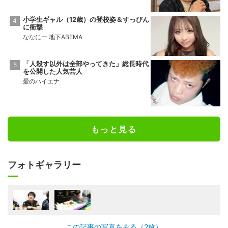
小学生ギャル（12歳）の登校姿＆すっぴん
に衝撃
ななにー 地下ABEMA
「人殺す以外は全部やってきた」総長時代
を公開した人気芸人
愛のハイエナ
もっと見る
フォトギャラリー
この記事の写真をみる（2枚）