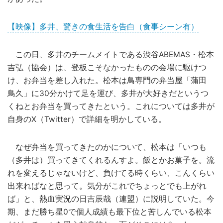
【映像】多井、驚きの食生活を告白（食事シーン有）
この日、多井のチームメイトである渋谷ABEMAS・松本
吉弘（協会）は、登板こそなかったものの会場に駆けつ
け、お弁当を差し入れた。松本は鳥専門の弁当屋「蒲田
鳥久」に30分かけて足を運び、多井が大好きだというつ
くねとお弁当を買ってきたという。これについては多井が
自身のX（Twitter）で詳細を明かしている。
なぜ弁当を買ってきたのかについて、松本は「いつも
（多井は）買ってきてくれるんすよ。飯とかお菓子を。流
れを変えるじゃないけど、負けてる時くらい、こんくらい
出来ればなと思って。気分がこれでちょっとでも上がれ
ば」と、熱血実況の日吉辰哉（連盟）に説明していた。今
期、まだ勝ち星0で個人成績も最下位と苦しんでいる松本