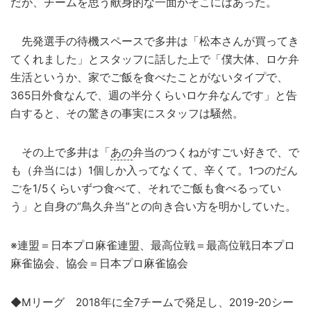
だが、チームを思う献身的な一面がそこにはあった。
先発選手の待機スペースで多井は「松本さんが買ってき
てくれました」とスタッフに話した上で「僕大体、ロケ弁
生活というか、家でご飯を食べたことがないタイプで、
365日外食なんで、週の半分くらいロケ弁なんです」と告
白すると、その驚きの事実にスタッフは騒然。
その上で多井は「
あの
弁当のつくねがすごい好きで、で
も（弁当には）1個しか入ってなくて、辛くて。1つのだん
ごを1/5くらいずつ食べて、それでご飯も食べるってい
う」と自身の“鳥久弁当”との向き合い方を明かしていた。
※連盟＝日本プロ麻雀連盟、最高位戦＝最高位戦日本プロ
麻雀協会、協会＝日本プロ麻雀協会
◆Mリーグ 2018年に全7チームで発足し、2019-20シー