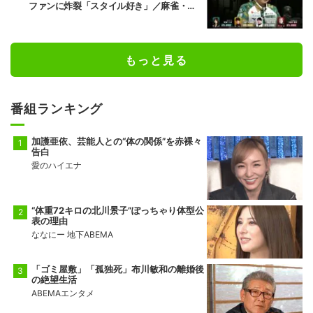
ファンに炸裂「スタイル好き」／麻雀・M
トーナメント
もっと見る
番組ランキング
加護亜依、芸能人との“体の関係”を赤裸々
告白
愛のハイエナ
“体重72キロの北川景子”ぽっちゃり体型公
表の理由
ななにー 地下ABEMA
「ゴミ屋敷」「孤独死」布川敏和の離婚後
の絶望生活
ABEMAエンタメ