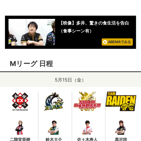
【映像】多井、驚きの食生活を告白
（食事シーン有）
ABEMAでみる
Mリーグ 日程
5月15日（金）
二階堂亜樹
鈴木大介
佐々木寿人
黒沢咲