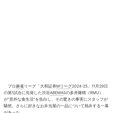
プロ
麻雀
リーグ「大和証券
Mリーグ
2024-25」11月29日
の第1試合に先発した渋谷
ABEMA
Sの多井隆晴（RMU）
が“意外な食生活”を告白し、その驚きの事実にスタッフが
騒然。さらに好きなお弁当屋の一品について熱弁する一幕
があった。