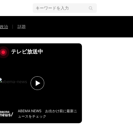
政治
話題
主は予算を人質に揺さぶってくる」
2ページ目
テレビ放送中
ABEMA NEWS お出かけ前に最新ニ
ュースをチェック