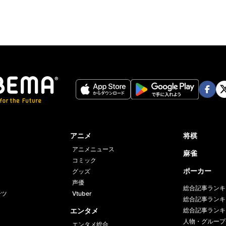
Face
Twi
book
er
アニメ
将棋
アニメニュース
麻雀
コミック
ポーカー
グッズ
声優
総合記事ランキ
ーツ
Vtuber
総合記事ランキ
エンタメ
総合記事ランキ
人物・グループ
エンタメ総合