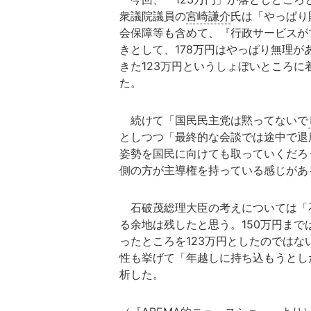
衆議院議員の
宮崎謙介
氏は「やっぱり
会保障等も含めて、『行政サービスが
きとして、178万円はやっぱり無理
きた123万円というしょぼいところ
た。
続けて「国民民主党は黙ってないで
としつつ「最終的な会談では途中で退
姿勢を国民に向けても取っていくだろ
側の方が主導権を持っている感じがあ
石破茂総理大臣の考えについては「
る余地は残したと思う。150万円ま
ったところを123万円としたのでは
性も挙げて「年越しに持ち込もうとし
析した。