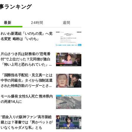
事ランキング
最新
24時間
週間
れいわ新選組「いのちの党」へ党
名変更 略称は「いのち」
片山さつき氏は財務省の“恐竜番
付”で上位だった？元同僚が激白
「怖い上司と恐れられていた」
「関脇からおかみさんに」
「国際指名手配犯・見立真一とは
中学の同級生」タイから強制送還
された特殊詐欺のリーダーとされ
る男の卒アル写真を公開
モール爆発 女性5人死亡 熊本県内
の死者14人に
“筋金入りの阪神ファン”高市新総
裁とは？著書では「男かペットが
いなくちゃダメな私」とも