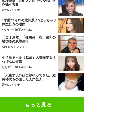
加護亜依、芸能人との“体の関係”を
赤裸々告白
愛のハイエナ
“体重72キロの北川景子”ぽっちゃり
体型公表の理由
ななにー 地下ABEMA
「ゴミ屋敷」「孤独死」布川敏和の
離婚後の絶望生活
ABEMAエンタメ
小学生ギャル（12歳）の登校姿＆す
っぴんに衝撃
ななにー 地下ABEMA
「人殺す以外は全部やってきた」総
長時代を公開した人気芸人
愛のハイエナ
もっと見る