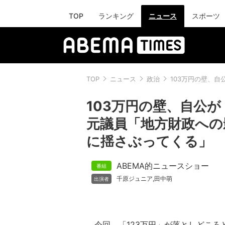
TOP
ランキング
ニュース
スポーツ
TOP
ニュース
政治
103万円の壁、
103万円の壁、自公が
元議員「地方財政への
に揺さぶってくる」
ABEMA的ニュースショー
千原ジュニア
田中萌
,
今回、「123万円」が落としどころ