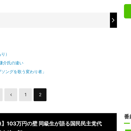
）
あり）
崎謙介氏の違い
ブソングを歌う変わり者」
1
2
番
像】103万円の壁 同級生が語る国民民主党代