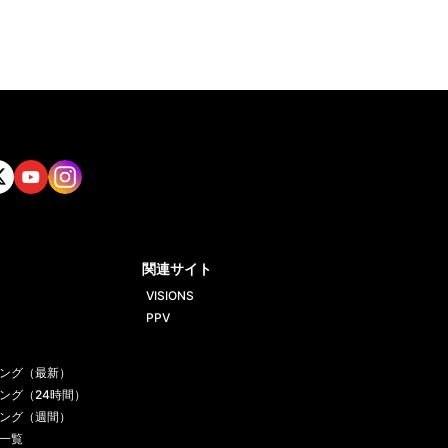
tt
Yout
Insta
ube
gram
関連サイト
VISIONS
PPV
ング（最新）
ング（24時間）
ング（週間）
一覧