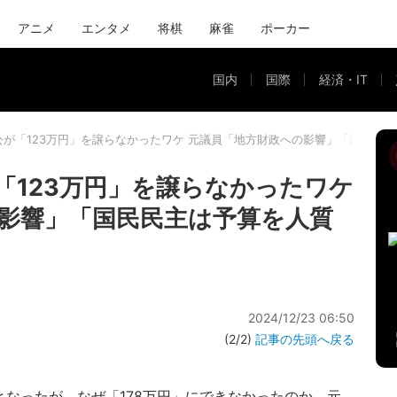
アニメ
エンタメ
将棋
麻雀
ポーカー
国内
国際
経済・IT
自公が「123万円」を譲らなかったワケ 元議員「地方財政への影響」「国民民
「123万円」を譲らなかったワケ
影響」「国民民主は予算を人質
2024/12/23 06:50
(2/2)
記事の先頭へ戻る
となったが、なぜ「178万円」にできなかったのか。元