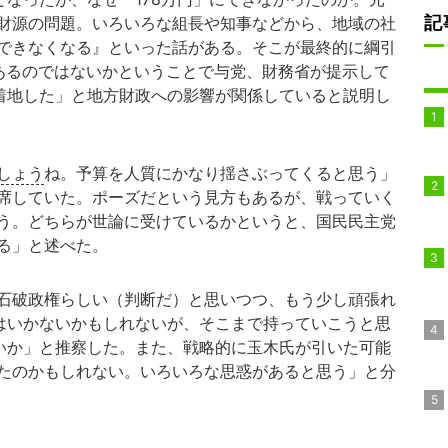
記
財源の問題。いろいろな組長や知事などから、地域の社
できなくなる』といった話がある。そこが最終的に綱引
があるのではないかということで与党、財務省が提示して
に着地した」と地方財政への影響が関係していると説明し
しょう
ね。予算を人質にかなり揺さぶってくると思う」
席していた。ポーズだという見方もあるが、戦っていく
う。どちらが世論に受けているかというと、国民民主党
る」と述べた。
石破政権らしい（判断だ）と思いつつ、もう少し頑張れ
ではいかないかもしれないが、そこまで持っていこうと思
ないか」と推察した。また、戦略的に玉木氏が引いた可能
たのかもしれない。いろいろな思惑があると思う」と分