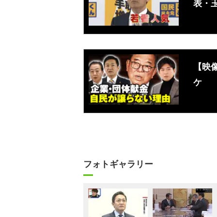
表・
【映
ケ
フォトギャラリー