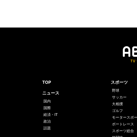
TOP
スポーツ
野球
ニュース
サッカー
国内
大相撲
国際
ゴルフ
経済・IT
モータースポ
政治
ボートレース
話題
スポーツ総合