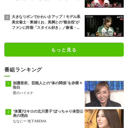
大きなリボンでかわいさアップ！モデル系
美女雀士・東城りお、美脚との“複合役”が
ファンに炸裂「スタイル好き」／麻雀・M
トーナメント
もっと見る
番組ランキング
加護亜依、芸能人との“体の関係”を赤裸々
告白
愛のハイエナ
“体重72キロの北川景子”ぽっちゃり体型公
表の理由
ななにー 地下ABEMA