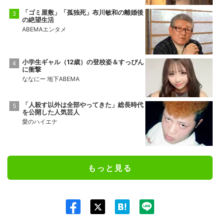
「ゴミ屋敷」「孤独死」布川敏和の離婚後
の絶望生活
ABEMAエンタメ
小学生ギャル（12歳）の登校姿＆すっぴん
に衝撃
ななにー 地下ABEMA
「人殺す以外は全部やってきた」総長時代
を公開した人気芸人
愛のハイエナ
もっと見る