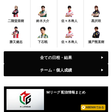
二階堂亜樹
鈴木大介
佐々木寿人
黒沢咲
勝又健志
下石戟
佐々木寿人
瀬戸熊直樹
全ての日程・結果
チーム・個人成績
Mリーグ 配信情報まとめ
ABEMAでみる