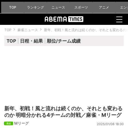
TOP
ランキング
ニュース
スポーツ
アニメ
エン
TOP
麻雀ニュース
新年、初戦！風と流れは続くのか、それとも変わるのか
TOP
日程・結果
順位/チーム成績
新年、初戦！風と流れは続くのか、それとも変わる
のか 明暗分かれる4チームの対戦／麻雀・Mリーグ
Mリーグ
2025/01/06 18:30