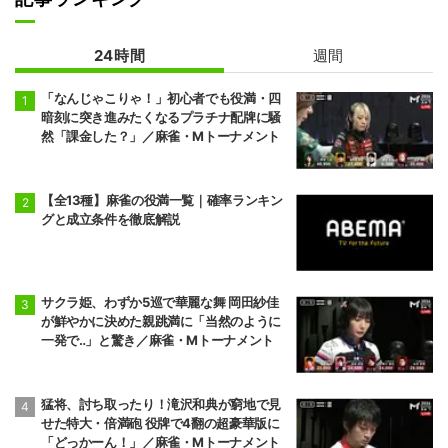
24時間
週間
「なんじゃこりゃ！」初心者でも役満・四
暗刻に突き進みたくなるプラチナ配牌に騒
然「課金した？」／麻雀・Mトーナメント
【全13種】麻雀の役満一覧｜確率ランキン
グと成立条件を徹底解説
サクラ姫、わずか5巡で華麗な舞 岡田紗佳
が鮮やかに決めた親跳満に「当然のように
一発で‥」と驚き／麻雀・Mトーナメント
猛将、討ち取ったり！滝沢和典が窮地で見
せた特大・倍満砲 役牌で4翻の超豪華版に
「どっかーん！」／麻雀・Mトーナメント