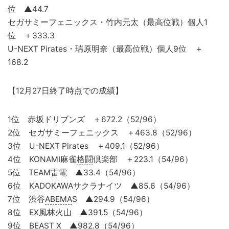
位 ▲44.7
セガサミーフェニックス・竹内元太（最高位戦）個人1
位 ＋333.3
U-NEXT Pirates・瑞原明奈（最高位戦）個人9位 ＋
168.2
【12月27日終了時点での成績】
1位 赤坂ドリブンズ ＋672.2（52/96）
2位 セガサミーフェニックス ＋463.8（52/96）
3位 U-NEXT Pirates ＋409.1（52/96）
4位 KONAMI麻雀
格闘
倶楽部 ＋223.1（54/96）
5位 TEAM雷電 ▲33.4（54/96）
6位 KADOKAWAサクラナイツ ▲85.6（54/96）
7位 渋谷
ABEMA
S ▲294.9（54/96）
8位 EX風林火山 ▲391.5（54/96）
9位 BEAST X ▲982.8（54/96）