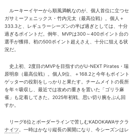
ルーキーイヤーから順風満帆なのが、個人首位に立つセ
ガサミーフェニックス・竹内元太（最高位戦）。個人＋
333.3と、レギュラーシーズンの半ば過ぎとしては、十分
過ぎるポイントだ。例年、MVPは300～400ポイント台の
選手が獲得。初の500ポイント超えさえ、十分に狙える状
況だ。
史上初、2度目のMVPを目指すのがU-NEXT Pirates・瑞
原明奈（最高位戦）。個人9位、＋168.2と今年もポイント
ゲッターの役割をしっかりと果たす。チームメイトの長所
を年々吸収し、最近では攻めの重きを置いた「ゴリラ麻
雀」も定着してきた。2025年初戦、思い切り腕をぶん回
すか。
リーグ6位とボーダーラインで苦しむKADOKAWAサクラ
ナイツ
。一時はかなり縦長の展開になり、今シーズンはレ