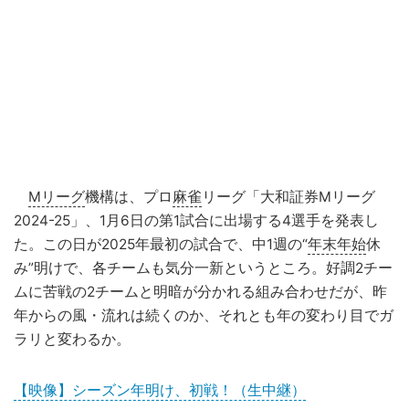
Mリーグ
機構は、プロ
麻雀
リーグ「大和証券Mリーグ
2024-25」、1月6日の第1試合に出場する4選手を発表し
た。この日が2025年最初の試合で、中1週の“
年末年始
休
み”明けで、各チームも気分一新というところ。好調2チー
ムに苦戦の2チームと明暗が分かれる組み合わせだが、昨
年からの風・流れは続くのか、それとも年の変わり目でガ
ラリと変わるか。
【映像】シーズン年明け、初戦！（生中継）