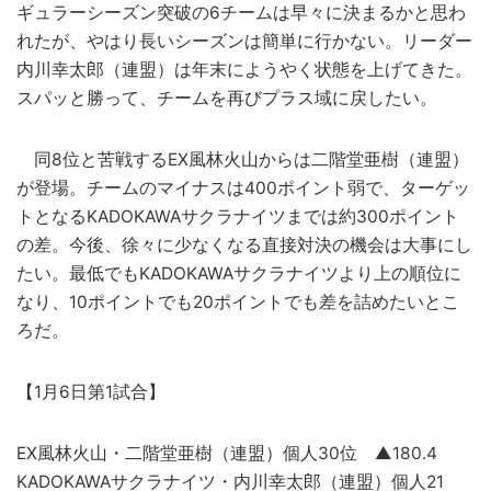
ギュラーシーズン突破の6チームは早々に決まるかと思わ
れたが、やはり長いシーズンは簡単に行かない。リーダー
内川幸太郎（連盟）は年末にようやく状態を上げてきた。
スパッと勝って、チームを再びプラス域に戻したい。
同8位と苦戦するEX風林火山からは二階堂亜樹（連盟）
が登場。チームのマイナスは400ポイント弱で、ターゲッ
トとなるKADOKAWAサクラナイツまでは約300ポイント
の差。今後、徐々に少なくなる直接対決の機会は大事にし
たい。最低でもKADOKAWAサクラナイツより上の順位に
なり、10ポイントでも20ポイントでも差を詰めたいとこ
ろだ。
【1月6日第1試合】
EX風林火山・二階堂亜樹（連盟）個人30位 ▲180.4
KADOKAWAサクラナイツ・内川幸太郎（連盟）個人21