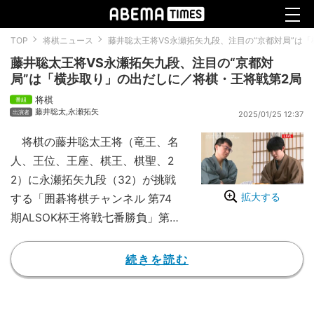
TOP
将棋ニュース
藤井聡太王将VS永瀬拓矢九段、注目の“京都対局”は
藤井聡太王将VS永瀬拓矢九段、注目の“京都対
局”は「横歩取り」の出だしに／将棋・王将戦第2局
将棋
藤井聡太
,
永瀬拓矢
2025/01/25 12:37
将棋の藤井聡太王将（竜王、名
人、王位、王座、棋王、棋聖、2
2）に永瀬拓矢九段（32）が挑戦
拡大する
する「囲碁将棋チャンネル 第74
期ALSOK杯王将戦七番勝負」第2
局が1月25日、京都市の伏見稲荷
大社で行われている。注目の一戦
続きを読む
は、後手の永瀬九段が「横歩取
り」を意表。やや意表を突く出だ
しとなった。