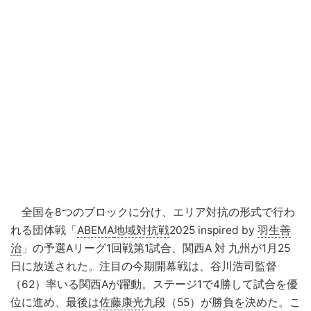
全国を8つのブロックに分け、エリア対抗の形式で行わ
れる団体戦「
ABEMA
地域対抗戦
2025 inspired by
羽生善
治
」の予選Aリーグ1回戦第1試合、関西A 対 九州が1月25
日に放送された。注目の今期開幕戦は、谷川浩司監督
（62）率いる関西Aが躍動。ステージ1で4勝して試合を優
位に進め、最後は
佐藤康光
九段（55）が勝負を決めた。こ