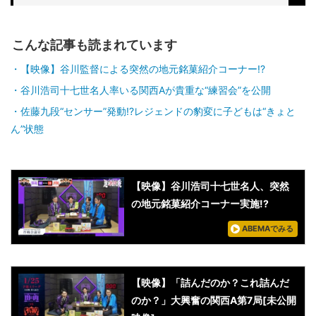
行くしかない」／将棋・ABEMA地域対抗戦
こんな記事も読まれています
【映像】谷川監督による突然の地元銘菓紹介コーナー!?
谷川浩司十七世名人率いる関西Aが貴重な“練習会”を公開
佐藤九段“センサー”発動!?レジェンドの豹変に子どもは“きょと
ん”状態
【映像】谷川浩司十七世名人、突然
の地元銘菓紹介コーナー実施!?
ABEMAでみる
【映像】「詰んだのか？これ詰んだ
のか？」大興奮の関西A第7局[未公開