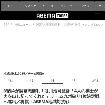
TOP
ランキング
ニュース
スポーツ
アニメ
エン
TOP
将棋ニュース
関西Aが開幕戦勝利！谷川浩司監督「4人の棋士が力を
地域対抗戦2025／チーム関西A
#1
#5
#6
#7
#13
関西Aが開幕戦勝利！谷川浩司監督「4人の棋士が
力を出し切ってくれた」 チーム九州破り1位決定戦
へ進出／将棋・ABEMA地域対抗戦