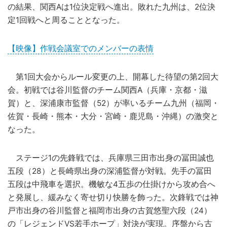
の結果、関西Aは1位決定戦へ進出。敗れた九州は、2位決
定1回戦へと周ることとなった。
【映像】作戦会議室でのメンバーの表情
第1回大会からルール変更の上、開幕した待望の第2回大
会。初戦では谷川監督のチーム関西A（兵庫・京都・滋
賀）と、深浦康市監督（52）が率いるチーム九州（福岡・
佐賀・長崎・熊本・大分・宮崎・鹿児島・沖縄）の激突と
なった。
ステージ1の先鋒戦では、兵庫県三田市出身の冨田誠也
五段（28）と長崎県出身の深浦監督が対戦。先手の冨田
五段は中飛車を選択。機敏な4五歩の仕掛けから攻め合へ
と発展し、緩みなく寄せ切り快勝を飾った。次鋒戦では神
戸市出身の谷川監督と福岡市出身の古賀悠聖六段（24）
の「レジェンドVS若手ホープ」対決が実現。序盤から古