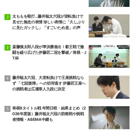
太ももを殴打…藤井聡太六冠が逆転負けで
見せた無念の表情 珍しい表情に「久しぶり
に見たガックし」「すごいため息」の声
斎藤慎太郎八段が準決勝進出！叡王戦で激
闘を繰り広げた伊藤匠二冠を撃破／将棋・J
T杯
藤井聡太六冠、大逆転負けで王座挑戦なら
ず 「七冠復帰」への切符逃す 伊藤匠王座へ
の挑戦者は広瀬章人九段に決定
将棋8タイトル戦 年間日程・結果まとめ（2
026年度版）藤井聡太六冠の防衛戦や挑戦
者情報・ABEMA中継も