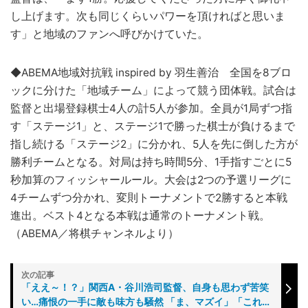
し上げます。次も同じくらいパワーを頂ければと思いま
す」と地域のファンへ呼びかけていた。
◆ABEMA地域対抗戦 inspired by 羽生善治 全国を8ブロ
ックに分けた「地域チーム」によって競う団体戦。試合は
監督と出場登録棋士4人の計5人が参加。全員が1局ずつ指
す「ステージ1」と、ステージ1で勝った棋士が負けるまで
指し続ける「ステージ2」に分かれ、5人を先に倒した方が
勝利チームとなる。対局は持ち時間5分、1手指すごとに5
秒加算のフィッシャールール。大会は2つの予選リーグに
4チームずつ分かれ、変則トーナメントで2勝すると本戦
進出。ベスト4となる本戦は通常のトーナメント戦。
（ABEMA／将棋チャンネルより）
「ええ～！？」関西A・谷川浩司監督、自身も思わず苦笑
い…痛恨の一手に敵も味方も騒然 「ま、マズイ」「これは