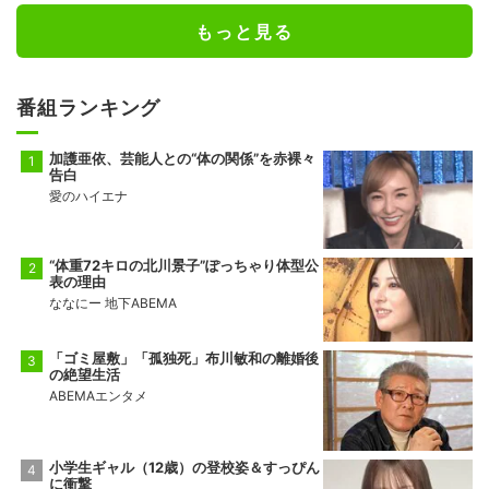
もっと見る
番組ランキング
加護亜依、芸能人との“体の関係”を赤裸々
告白
愛のハイエナ
“体重72キロの北川景子”ぽっちゃり体型公
表の理由
ななにー 地下ABEMA
「ゴミ屋敷」「孤独死」布川敏和の離婚後
の絶望生活
ABEMAエンタメ
小学生ギャル（12歳）の登校姿＆すっぴん
に衝撃