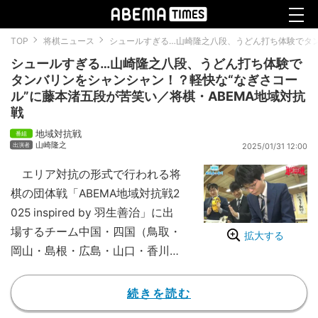
TOP
将棋ニュース
シュールすぎる…山崎隆之八段、うどん打ち体験でタン
シュールすぎる…山崎隆之八段、うどん打ち体験で
タンバリンをシャンシャン！？軽快な“なぎさコー
ル”に藤本渚五段が苦笑い／将棋・ABEMA地域対抗
戦
地域対抗戦
山崎隆之
2025/01/31 12:00
エリア対抗の形式で行われる将
棋の団体戦「ABEMA地域対抗戦2
025 inspired by 羽生善治」に出
場するチーム中国・四国（鳥取・
拡大する
岡山・島根・広島・山口・香川・
徳島・高知・愛媛）が、香川県内
で行った『地域会』のロケに参加
続きを読む
した。今回、案内役を務めたのは