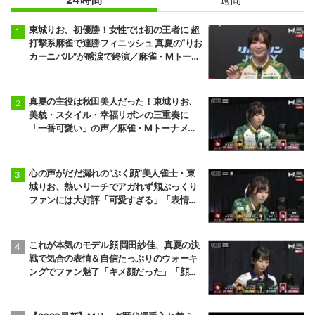
東城りお、初優勝！女性では初の王者に 超
打撃系麻雀で連勝フィニッシュ 真夏の“りお
カーニバル”が感涙で終演／麻雀・Mトーナ
メント
真夏の主役は秋田美人だった！東城りお、
美貌・スタイル・幸福リボンの三重奏に
「一番可愛い」の声／麻雀・Mトーナメン
ト
心の声がだだ漏れの“ぷく顔”美人雀士・東
城りお、熱いリーチでアガれず頬ぷっくり
ファンには大好評「可愛すぎる」「表情管
理も怠らない」／麻雀・Mトーナメント
これが本気のモデル顔 岡田紗佳、真夏の決
戦で気合の表情＆自信たっぷりのウォーキ
ングでファン魅了「キメ顔だった」「顔小
さすぎやろww」／麻雀・Mトーナメント