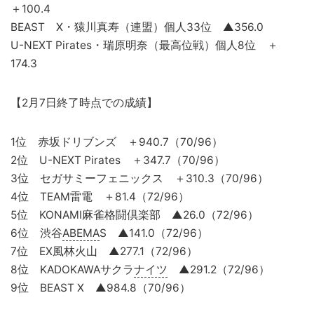
＋100.4
BEAST X・猿川真寿（連盟）個人33位 ▲356.0
U-NEXT Pirates・瑞原明奈（最高位戦）個人8位 ＋
174.3
【2月7日終了時点での成績】
1位 赤坂ドリブンズ ＋940.7（70/96）
2位 U-NEXT Pirates ＋347.7（70/96）
3位 セガサミーフェニックス ＋310.3（70/96）
4位 TEAM雷電 ＋81.4（72/96）
5位 KONAMI麻雀格闘倶楽部 ▲26.0（72/96）
6位 渋谷
ABEMA
S ▲141.0（72/96）
7位 EX風林火山 ▲277.1（72/96）
8位 KADOKAWAサクラ
ナイツ
▲291.2（72/96）
9位 BEAST X ▲984.8（70/96）