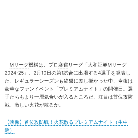
Mリーグ
機構は、プロ
麻雀
リーグ「大和証券Mリーグ
2024-25」、2月10日の第1試合に出場する4選手を発表し
た。レギュラーシーズンも終盤に差し掛かった中、今夜は
豪華なファンイベント「プレミアムナイト」の開催日。選
手たちもより一層気合いが入るところだ。注目は首位攻防
戦。激しい火花が散るか。
【映像】首位攻防戦！火花散るプレミアムナイト（生中
継）