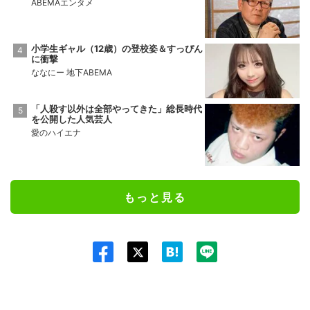
ABEMAエンタメ
小学生ギャル（12歳）の登校姿＆すっぴん
に衝撃
ななにー 地下ABEMA
「人殺す以外は全部やってきた」総長時代
を公開した人気芸人
愛のハイエナ
もっと見る
Twit
ter