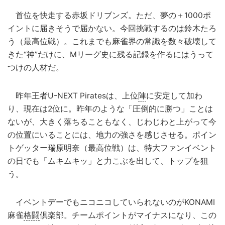
首位を快走する赤坂ドリブンズ。ただ、夢の＋1000ポ
イントに届きそうで届かない。今回挑戦するのは鈴木たろ
う（最高位戦）。これまでも麻雀界の常識を数々破壊して
きた“神”だけに、Mリーグ史に残る記録を作るにはうって
つけの人材だ。
昨年王者U-NEXT Piratesは、上位
陣
に安定して加わ
り、現在は2位に。昨年のような「圧倒的に勝つ」ことは
ないが、大きく落ちることもなく、じわじわと上がって今
の位置にいることには、地力の強さを感じさせる。ポイン
トゲッター瑞原明奈（最高位戦）は、特大ファンイベント
の日でも「ムキムキッ」と力こぶを出して、トップを狙
う。
イベントデーでもニコニコしていられないのがKONAMI
麻雀
格闘
倶楽部。チームポイントがマイナスになり、この