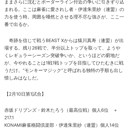
ままさらに沈むとボーダーライン付近の争いに引きずり込
まれる。ここは麻雀に愛されし者・伊達朱里紗（連盟）の
力を使う時。周囲を唖然とさせる理不尽な強さが、ここ一
番で出るか。
奇跡を信じて戦うBEAST Xからは猿川真寿（連盟）が出
場する。残り26戦で、半分以上トップを取って、ようや
くレギュラーシーズン突破争いか、というほどの窮地だ
が、今やれることは1戦1戦トップを目指してひたむきに戦
うだけ。“モンキーマジック”と呼ばれる独特の手順も出し
惜しみはなしだ。
【2月10日第1試合】
赤坂ドリブンズ・鈴木たろう（最高位戦）個人6位 ＋
217.1
KONAMI麻雀格闘倶楽部・伊達朱里紗（連盟）個人14位