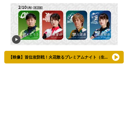
【映像】首位攻防戦！火花散るプレミアムナイト（生中継）