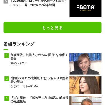
【2026最新】Mリーグ歴代選手入れ替え・
ドラフト一覧！2026-27全布陣図
もっと見る
番組ランキング
加護亜依、芸能人との“体の関係”を赤裸々
告白
愛のハイエナ
“体重72キロの北川景子”ぽっちゃり体型公
表の理由
ななにー 地下ABEMA
「ゴミ屋敷」「孤独死」布川敏和の離婚後
の絶望生活