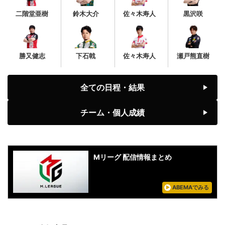
二階堂亜樹
鈴木大介
佐々木寿人
黒沢咲
勝又健志
下石戟
佐々木寿人
瀬戸熊直樹
全ての日程・結果
チーム・個人成績
Mリーグ 配信情報まとめ
ABEMAでみる