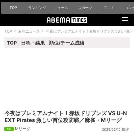
TOP
ランキング
ニュース
スポーツ
アニメ
エン
TOP
麻雀ニュース
今夜はプレミアムナイト！赤坂ドリブンズ VS U-NEXT
TOP
日程・結果
順位/チーム成績
今夜はプレミアムナイト！赤坂ドリブンズ VS U-N
EXT Pirates 激しい首位攻防戦／麻雀・Mリーグ
Mリーグ
2025/02/10 18:41