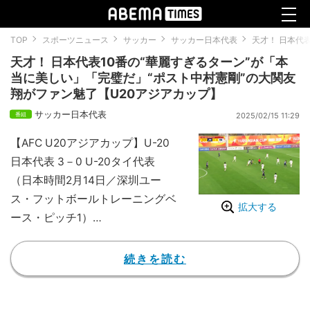
TOP
スポーツニュース
サッカー
サッカー日本代表
天才！ 日本代
天才！ 日本代表10番の“華麗すぎるターン”が「本
当に美しい」「完璧だ」“ポスト中村憲剛”の大関友
翔がファン魅了【U20アジアカップ】
サッカー日本代表
2025/02/15 11:29
【AFC U20アジアカップ】U-20
日本代表 3－0 U-20タイ代表
（日本時間2月14日／深圳ユー
ス・フットボールトレーニングベ
拡大する
ース・ピッチ1）
U-20日本代表のMF大関友翔
（川崎フロンターレ）がキレのあ
続きを読む
るターンで相手のプレスを掻い潜
った。その美しいプレーにはファ