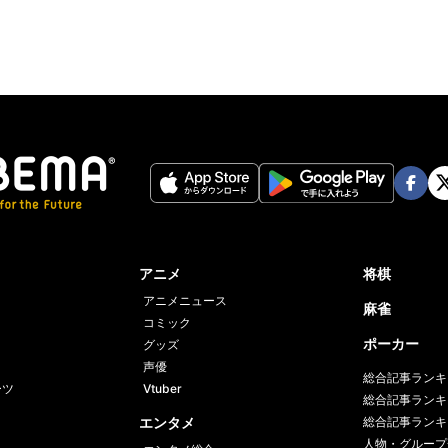
Face
Twi
book
er
アニメ
将棋
アニメニュース
麻雀
コミック
ポーカー
グッズ
声優
総合記事ランキ
ーツ
Vtuber
総合記事ランキ
エンタメ
総合記事ランキ
人物・グループ