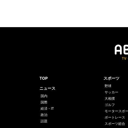
TOP
スポーツ
野球
ニュース
サッカー
国内
大相撲
国際
ゴルフ
経済・IT
モータースポ
政治
ボートレース
話題
スポーツ総合