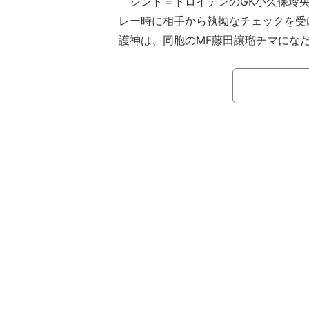
シント＝トロイデンのGK小久保玲央
レー時に相手から執拗なチェックを受
護神は、同胞のMF藤田譲瑠チマにな
守護神が怒りを露わにしたのは、第2
ヘと対戦した81分のことだ。小久保
手の右CKをパンチングで弾き出した
詰め寄った。両手を広げた状態で、鋭
らかに怒っている様子だったのだ。