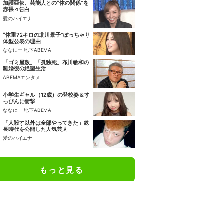
加護亜依、芸能人との“体の関係”を
赤裸々告白
愛のハイエナ
“体重72キロの北川景子”ぽっちゃり
体型公表の理由
ななにー 地下ABEMA
「ゴミ屋敷」「孤独死」布川敏和の
離婚後の絶望生活
ABEMAエンタメ
小学生ギャル（12歳）の登校姿＆す
っぴんに衝撃
ななにー 地下ABEMA
「人殺す以外は全部やってきた」総
長時代を公開した人気芸人
愛のハイエナ
もっと見る