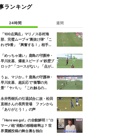
事ランキング
24時間
週間
「100点満点」マリノス谷村海
那、完璧ムーブ→“裏抜け弾”「こ
れぞ9番」「興奮する！」相手守
備のギャップを狙う”斜めの抜け
出し”
「めっちゃ速い」鹿島の守護神・
早川友基、爆速スピード→“鉄壁ブ
ロック”「コースがない」「点が
入る気がしない」驚異の判断力と
飛び出しでビッグセーブ
うぉ、マジか…？ 鹿島の守護神・
早川友基、超反応で“衝撃の光
景”「ヤバい」「これ触るの
か？」相手選手ドン引き→右手一
本“スーパーセーブ”
永井秀樹氏の引退試合に故・松田
直樹さんの長男登場 ファンから
「ありがとう！」の声
「Here we go!」の全貌解明！“ロ
マーノ砲”発動の移籍確率は？ 世
界震撼投稿の舞台裏を独白