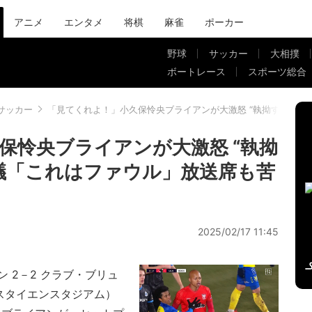
アニメ
エンタメ
将棋
麻雀
ポーカー
野球
サッカー
大相撲
ボートレース
スポーツ総合
サッカー
「見てくれよ！」小久保怜央ブライアンが大激怒 “執拗すぎる”
保怜央ブライアンが大激怒 “執拗
議「これはファウル」放送席も苦
2025/02/17 11:45
 2－2 クラブ・ブリュ
スタイエンスタジアム）