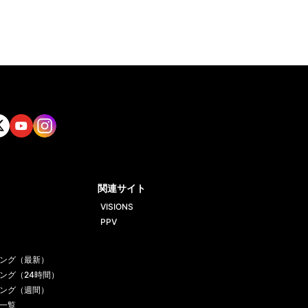
tt
Yout
Insta
ube
gram
関連サイト
VISIONS
PPV
ング（最新）
ング（24時間）
ング（週間）
一覧