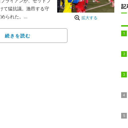
ブライアンが、セットプ
記
けて猛抗議。激昂する守
だめられた。
拡大する
6節でクラブ・ブリュッ
はゴールに向かってくる相
続きを読む
のだが、その直後に審判に
い目つきをしており、明