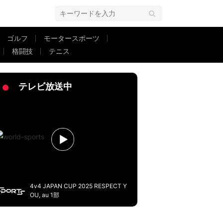
ゴルフ
モータースポーツ
格闘技
テニス
悪質行為が物議「これはファウル」放送席も苦言
テレビ放送中
4v4 JAPAN CUP 2025 RESPECT Y
OU, au 1部