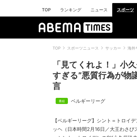
TOP
ランキング
ニュース
スポーツ
TOP
スポーツニュース
サッカー
海外
「見てくれよ！」小久
すぎる”悪質行為が物
言
ベルギーリーグ
【ベルギーリーグ】シント＝トロイデン
ッヘ（日本時間2月16日／大王わさび