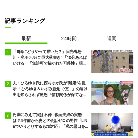
記事ランキング
最新
24時間
週間
「8階にどうやって描いた？」日光鬼怒
川・廃ホテルに“巨大落書き” 「10分あれば
いける」「無許可で描かれた可能性」現役
アーティストらが見解
夫・ひろゆき氏に西村ゆか氏が“離婚”を提
示 「ひろゆき＆いずみ新党（仮）」の届け
出を知らされず激怒「信頼関係が保てない
状態で夫婦を続けるのは無理」
円満にみえて実は不仲…仮面夫婦の実態
は？4年前から妻との会話ゼロの男性「LIN
Eでやりとりするも塩対応」「私の悪口を
言うから娘は寄り付いてこない」