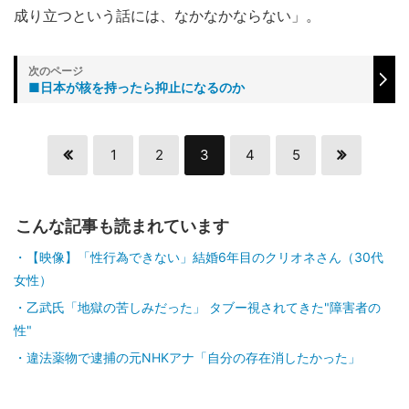
成り立つという話には、なかなかならない」。
■日本が核を持ったら抑止になるのか
1
2
3
4
5
こんな記事も読まれています
【映像】「性行為できない」結婚6年目のクリオネさん（30代
女性）
乙武氏「地獄の苦しみだった」 タブー視されてきた"障害者の
性"
違法薬物で逮捕の元NHKアナ「自分の存在消したかった」