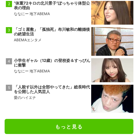
“体重72キロの北川景子”ぽっちゃり体型公
表の理由
ななにー 地下ABEMA
「ゴミ屋敷」「孤独死」布川敏和の離婚後
の絶望生活
ABEMAエンタメ
小学生ギャル（12歳）の登校姿＆すっぴん
に衝撃
ななにー 地下ABEMA
「人殺す以外は全部やってきた」総長時代
を公開した人気芸人
愛のハイエナ
もっと見る