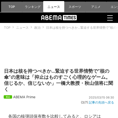
TOP
ランキング
ニュース
スポーツ
アニメ
エン
TOP
ニュース
政治
日本は核を持つべきか…緊迫する世界情勢で“核の
日本は核を持つべきか…緊迫する世界情勢で“核の
傘”の意味は「抑止はものすごく心理的なゲーム。
信じるか、信じないか」一橋大教授・秋山信将に聞
く
ABEMA Prime
2025/03/15 06:30
(3/7)
記事の先頭へ戻る
各国の核弾頭保有数を比較してみると、ロシアは