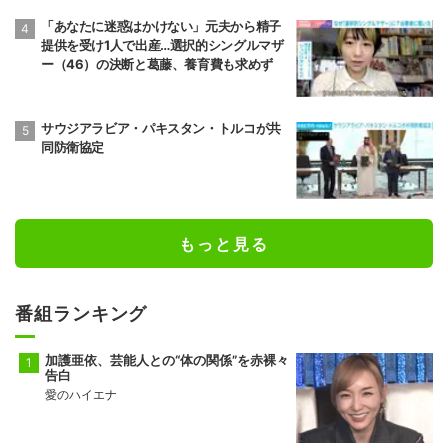
「あなたに迷惑はかけない」元夫から精子
提供を受け1人で出産…選択的シングルマザ
ー（46）の決断と葛藤、養育費も求めず
サウジアラビア・パキスタン・トルコが共
同防衛協定
もっと見る
番組ランキング
加護亜依、芸能人との“体の関係”を赤裸々
告白
愛のハイエナ