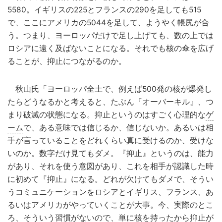
5580。イギリスの225とフランスの290を足しても515
で、ここにアメリカの5044を足して、ようやく帳尻が合
う。つまり、ヨーロッパだけで足し上げても、数の上では
ロシアに遠く及ばないことになる。それでも核の傘を広げ
ることが、抑止につながるのか。
秋山氏「ヨーロッパ全土で、例えば500発の核が爆発し
たらどうなるかと考えると、たぶん『オーバーキル』、つ
まり破滅の状態になる。抑止というのはすごく心理的な
ゲ
ーム
で、ある意味では信じるか、信じないか。あるいは相
手が言っていることをどれくらい真に受けるのか、受けな
いのか。数字だけ見てもダメ。『抑止』というのは、能力
があり、それを使う意図があり、これを相手が認識した時
に初めて『抑止』になる。どれが欠けてもダメで、そうい
うコミュニケーションをロシアとイギリス、フランス、あ
るいはアメリカがやっていくことが大事。今、実際のとこ
ろ、そういう習慣がないので、単に核を持ったから抑止が