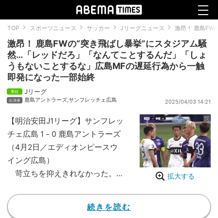
TOP
スポーツニュース
サッカー
Jリーグニュース
激昂！ 鹿島F
激昂！ 鹿島FWの“突き飛ばし暴挙”にスタジアム騒
然…「レッドだろ」「なんてことするんだ」「しょ
うもないことするな」広島MFの遅延行為から一触
即発になった一部始終
Jリーグ
鹿島アントラーズ
,
サンフレッチェ広島
2025/04/03 14:21
【明治安田J1リーグ】サンフレッ
チェ広島 1－0 鹿島アントラーズ
（4月2日／エディオンピースウ
イング広島）
苛立ちを抑えきれなかった。鹿
拡大する
島アントラーズのFWレオ・セア
ラが、サンフレッチェ広島のMF
続きを読む
川辺駿を突き飛ばしてイエローカ