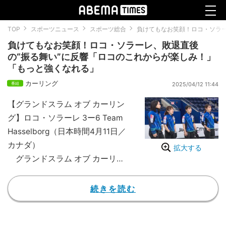
TOP
スポーツニュース
スポーツ総合
負けてもなお笑顔！ロコ・ソラー
負けてもなお笑顔！ロコ・ソラーレ、敗退直後
の“振る舞い”に反響「ロコのこれからが楽しみ！」
「もっと強くなれる」
カーリング
2025/04/12 11:44
【グランドスラム オブ カーリン
グ】ロコ・ソラーレ 3ー6 Team
Hasselborg（日本時間4月11日／
カナダ）
拡大する
グランドスラム オブ カーリン
グの今季最終戦「プレイヤーズチ
ャンピオンシップ」に日本のロ
続きを読む
コ・ソラーレ（Fujisawa）が出
場。日本時間11日の第5試合で、