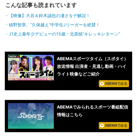
こんな記事も読まれています
【映像】大谷＆鈴木誠也の凄さをデ解説！
槙野智章、“久保越え”中学生Jリーガーを絶賛！
J1史上最年少デビューの15歳・北原槙“キレッキレターン”
ABEMAスポーツタイム（スポタイ）
放送情報 出演者・見逃し動画・ハイ
ライト映像などご紹介
ABEMAでみる
ABEMAでみられるスポーツ番組配信
情報はこちら
ABEMAでみる