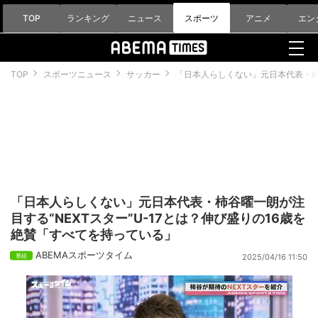
TOP
ランキング
ニュース
スポーツ
アニメ
エン
TOP
スポーツニュース
サッカー
「日本人らしくない」元日本代表・柿谷
「日本人らしくない」元日本代表・柿谷曜一朗が注
目する“NEXTスター”U-17とは？伸び盛りの16歳を
絶賛「すべてを持っている」
ABEMAスポーツタイム
2025/04/16 11:50