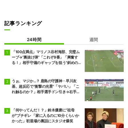
記事ランキング
24時間
週間
「100点満点」マリノス谷村海那、完璧ム
ーブ→“裏抜け弾”「これぞ9番」「興奮す
る！」相手守備のギャップを狙う”斜めの抜
け出し”
うぉ、マジか…？ 鹿島の守護神・早川友
基、超反応で“衝撃の光景”「ヤバい」「こ
れ触るのか？」相手選手ドン引き→右手一
本“スーパーセーブ”
「何やってんだ！？」鈴木優磨に“祖母
が”ブチギレ 「家に入るのに10分くらいか
かった」初退場の裏話にスタジオ爆笑