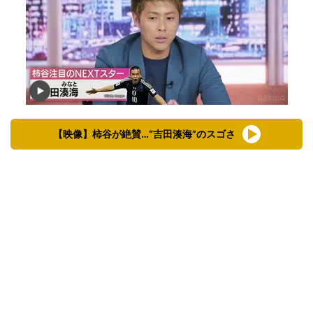
【映像】柿谷が絶賛…“吉田湊海”のスゴさ