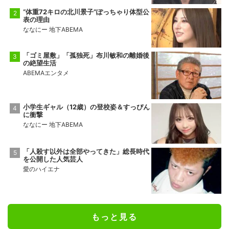
“体重72キロの北川景子”ぽっちゃり体型公
表の理由
ななにー 地下ABEMA
「ゴミ屋敷」「孤独死」布川敏和の離婚後
の絶望生活
ABEMAエンタメ
小学生ギャル（12歳）の登校姿＆すっぴん
に衝撃
ななにー 地下ABEMA
「人殺す以外は全部やってきた」総長時代
を公開した人気芸人
愛のハイエナ
もっと見る