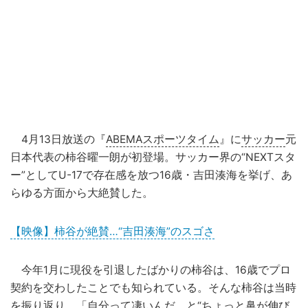
4月13日放送の『
ABEMAスポーツタイム
』に
サッカー
元
日本代表の柿谷曜一朗が初登場。サッカー界の“NEXTスタ
ー”としてU-17で存在感を放つ16歳・吉田湊海を挙げ、あ
らゆる方面から大絶賛した。
【映像】柿谷が絶賛…“吉田湊海”のスゴさ
今年1月に現役を引退したばかりの柿谷は、16歳でプロ
契約を交わしたことでも知られている。そんな柿谷は当時
を振り返り、「自分って凄いんだ、と“ちょっと鼻が伸び