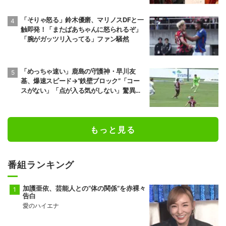
「そりゃ怒る」鈴木優磨、マリノスDFと一
触即発！「またばあちゃんに怒られるぞ」
「腕がガッツリ入ってる」ファン騒然
「めっちゃ速い」鹿島の守護神・早川友
基、爆速スピード→“鉄壁ブロック”「コー
スがない」「点が入る気がしない」驚異の
判断力と飛び出しでビッグセーブ
もっと見る
番組ランキング
加護亜依、芸能人との“体の関係”を赤裸々
告白
愛のハイエナ