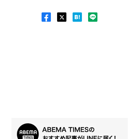
Twit
ter