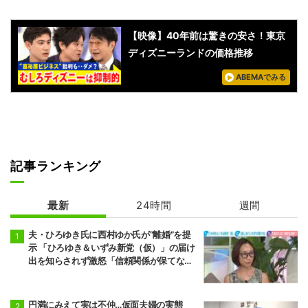
【映像】40年前は驚きの安さ！東京
ディズニーランドの価格推移
ABEMAでみる
記事ランキング
最新
24時間
週間
夫・ひろゆき氏に西村ゆか氏が“離婚”を提
示 「ひろゆき＆いずみ新党（仮）」の届け
出を知らされず激怒「信頼関係が保てない
状態で夫婦を続けるのは無理」
円満にみえて実は不仲…仮面夫婦の実態