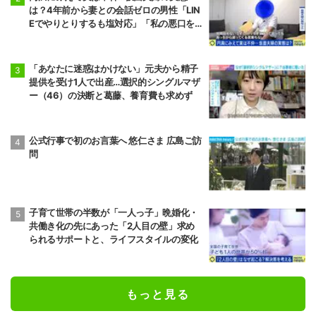
は？4年前から妻との会話ゼロの男性「LIN
Eでやりとりするも塩対応」「私の悪口を
言うから娘は寄り付いてこない」
「あなたに迷惑はかけない」元夫から精子
提供を受け1人で出産…選択的シングルマザ
ー（46）の決断と葛藤、養育費も求めず
公式行事で初のお言葉へ 悠仁さま 広島ご訪
問
子育て世帯の半数が「一人っ子」晩婚化・
共働き化の先にあった「2人目の壁」求め
られるサポートと、ライフスタイルの変化
もっと見る