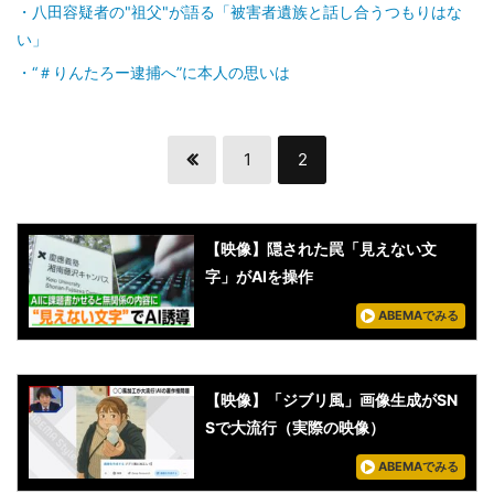
八田容疑者の"祖父"が語る「被害者遺族と話し合うつもりはな
い」
“＃りんたろー逮捕へ”に本人の思いは
1
2
【映像】隠された罠「見えない文
字」がAIを操作
ABEMAでみる
【映像】「ジブリ風」画像生成がSN
Sで大流行（実際の映像）
ABEMAでみる