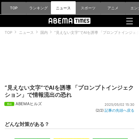
TOP
ランキング
ニュース
スポーツ
アニメ
エン
TOP
ニュース
国内
“見えない文字”でAIを誘導 「プロンプトインジ
“見えない文字”でAIを誘導 「プロンプトインジェク
ション」で情報流出の恐れ
ABEMAヒルズ
2025/05/02 15:30
(2/2)
記事の先頭へ戻る
どんな対策がある？