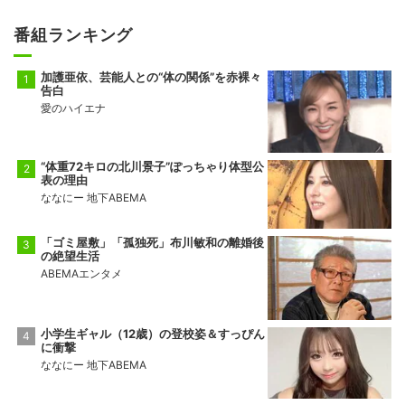
番組ランキング
加護亜依、芸能人との“体の関係”を赤裸々
告白
愛のハイエナ
“体重72キロの北川景子”ぽっちゃり体型公
表の理由
ななにー 地下ABEMA
「ゴミ屋敷」「孤独死」布川敏和の離婚後
の絶望生活
ABEMAエンタメ
小学生ギャル（12歳）の登校姿＆すっぴん
に衝撃
ななにー 地下ABEMA