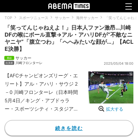
TOP
スポーツニュース
サッカー
海外サッカー
「笑ってんじゃねえ
「笑ってんじゃねえよ！」日本人ファン激昂…川崎
DFの喉にボール直撃→アル・アハリDFが“不敵なニ
ヤニヤ”「腹立つわ」「へへみたいな顔が…」【ACL
E決勝】
サッカー
川崎フロンターレ
2025/05/04 18:00
【AFCチャンピオンズリーグ・エ
リート】アル・アハリ・サウジ 2
－0 川崎フロンターレ（日本時間
5月4日／キング・アブドゥラ
ー・スポーツシティ・スタジア
拡大する
ム）
物議を醸すシーンだった。ア
続きを読む
ル・アハリ・サウジのDFエズジ