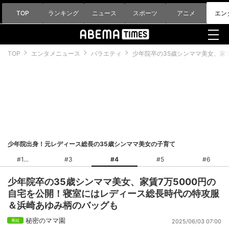
TOP
ランキング
ニュース
スポーツ
アニメ
エン
TOP
エンタメニュース
バラエティ
少年院卒の35歳シンママ美女、家
少年院出身！元レディース総長の35歳シンママ美女の子育て
#1
#3
#4
#5
#6
少年院卒の35歳シンママ美女、家賃7万5000円の
自宅を公開！寝室にはレディース総長時代の特攻服
＆浜崎あゆみ柄のバッグも
秘密のママ園
2025/06/03 07:00