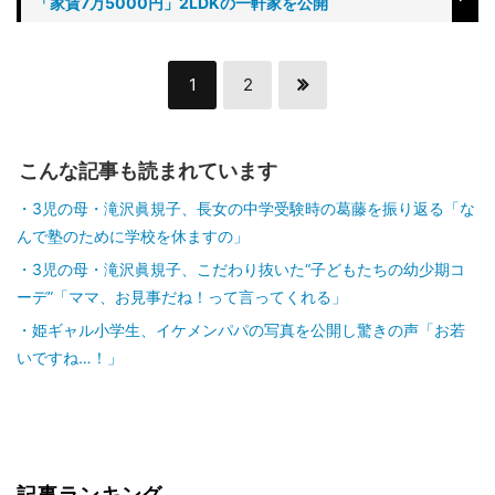
「家賃7万5000円」2LDKの一軒家を公開
1
2
こんな記事も読まれています
3児の母・滝沢眞規子、長女の中学受験時の葛藤を振り返る「な
んで塾のために学校を休ますの」
3児の母・滝沢眞規子、こだわり抜いた“子どもたちの幼少期コ
ーデ”「ママ、お見事だね！って言ってくれる」
姫ギャル小学生、イケメンパパの写真を公開し驚きの声「お若
いですね…！」
記事ランキング