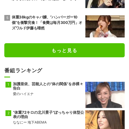
純も絶句
体重38kgのキャバ嬢、“ハンバーガー10
個”を衝撃完食！「食費は毎月300万円」オ
ズワルド伊藤も唖然
もっと見る
番組ランキング
加護亜依、芸能人との“体の関係”を赤裸々
告白
愛のハイエナ
“体重72キロの北川景子”ぽっちゃり体型公
表の理由
ななにー 地下ABEMA