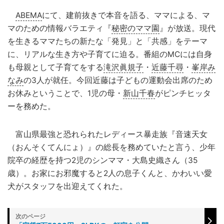
ABEMA
にて、建前抜きで本音を語る、ママによる、マ
マのための情報バラエティ『
秘密のママ園
』が放送。現代
を生きるママたちの新たな「発見」と「共感」をテーマ
に、リアルな生き方や子育てに迫る。番組のMCには自身
も母親として子育てをする
滝沢眞規子
・
近藤千尋
・
峯岸み
なみ
の3人が就任。今回近藤は子どもの運動会出席のため
お休みということで、1児の母・
新山千春
がピンチヒッタ
ーを務めた。
富山県最強と恐れられたレディース暴走族『音速天女
（おんそくてんにょ）』の総長を務めていたと言う、少年
院卒の経歴を持つ2児のシンママ・大島史織さん（35
歳）。お家にお邪魔すると2人の息子くんと、かわいい愛
犬がスタッフを出迎えてくれた。