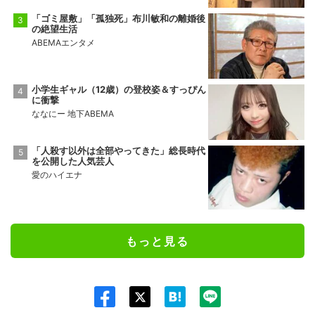
「ゴミ屋敷」「孤独死」布川敏和の離婚後
の絶望生活
ABEMAエンタメ
小学生ギャル（12歳）の登校姿＆すっぴん
に衝撃
ななにー 地下ABEMA
「人殺す以外は全部やってきた」総長時代
を公開した人気芸人
愛のハイエナ
もっと見る