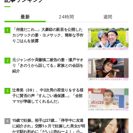
最新
24時間
週間
「何億だこれ…」大豪邸の新居を公開した
カジサックの妻・ヨメサック、簡単な手作
りごはんを披露
元ジャンポケ斉藤慎二被告の妻・瀬戸サオ
リ「きのうから話してる」家族との会話を
紹介
辻希美（39）、中2次男の荷造りをする様
子に賛否の声「すんごい過保護…」「全部
ママが準備してくれるんだ」
15歳で妊娠。相手は27歳…「停学中に友達
に紹介され」交際1ヶ月で妊娠した美女が明
かす馴れ初めに「だいぶ危ねーよ！」小森