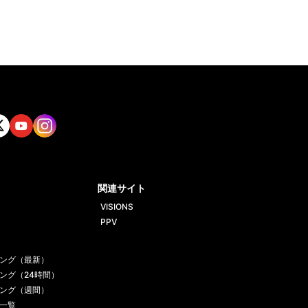
tt
Yout
Insta
ube
gram
関連サイト
VISIONS
PPV
ング（最新）
ング（24時間）
ング（週間）
一覧