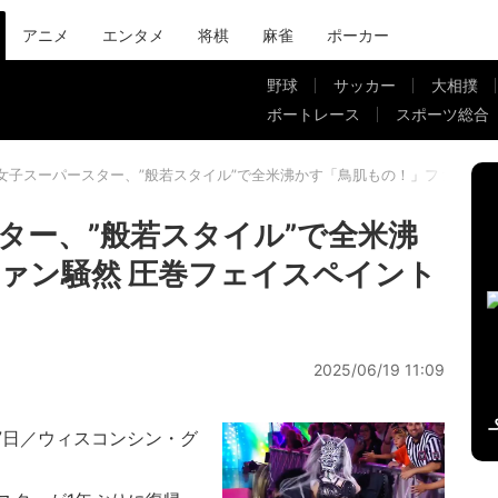
アニメ
エンタメ
将棋
麻雀
ポーカー
野球
サッカー
大相撲
ボートレース
スポーツ総合
女子スーパースター、”般若スタイル”で全米沸かす「鳥肌もの！」ファン騒然
ター、”般若スタイル”で全米沸
ァン騒然 圧巻フェイスペイント
2025/06/19 11:09
17日／ウィスコンシン・グ