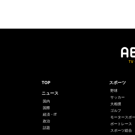
TOP
スポーツ
野球
ニュース
サッカー
国内
大相撲
国際
ゴルフ
経済・IT
モータースポ
政治
ボートレース
話題
スポーツ総合