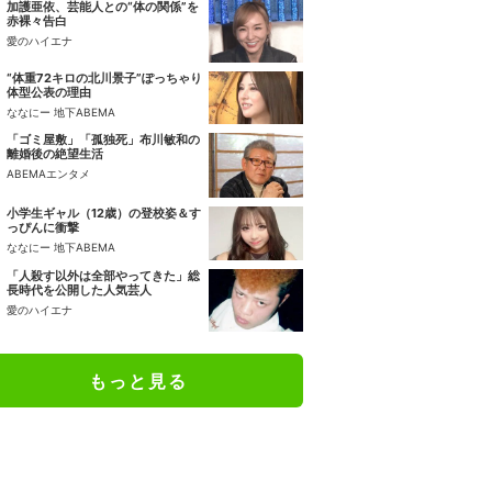
加護亜依、芸能人との“体の関係”を
赤裸々告白
愛のハイエナ
“体重72キロの北川景子”ぽっちゃり
体型公表の理由
ななにー 地下ABEMA
「ゴミ屋敷」「孤独死」布川敏和の
離婚後の絶望生活
ABEMAエンタメ
小学生ギャル（12歳）の登校姿＆す
っぴんに衝撃
ななにー 地下ABEMA
「人殺す以外は全部やってきた」総
長時代を公開した人気芸人
愛のハイエナ
もっと見る