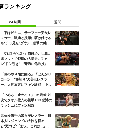
事ランキング
24時間
週間
「下はビキニ」サーファー美女レ
スラー、颯爽と援軍に駆け付ける
も“チラ見せ”ダウン…衝撃の結末
にファン騒然
「やばいやばい」首絞め、吐血…
米マットで戦慄の大暴走…ファ
ン“ドン引き” 「普通に危険技」
「目のやり場に困る」「とんがり
コーン」“裏切り”の美女レスラ
ー、大胆衣装にファン騒然 「ドロ
ンジョみたいな恰好」
「止めろ、止めろ！」“15歳差”対
決でタオル投入の衝撃TKO 怒涛の
ラッシュにファン騒然
元体操選手の米女子レスラー、日
本人レジェンドの大技を軽々
と“完コピ”「おぉ、これは…」実