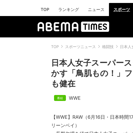
TOP
ランキング
ニュース
スポーツ
TOP
スポーツニュース
格闘技
日本人
日本人女子スーパース
かす「鳥肌もの！」フ
も健在
WWE
【WWE】RAW（6月16日・日本時間
リーンベイ）