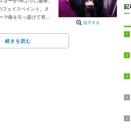
スターが1年ぶりに復帰。
記
のフェイスペイント。さ
ーマ曲を引っ提げて登場
拡大する
勝率が高くなる」「無双
盛り上がった。
続きを読む
に及ぶ膝の怪我から復帰。
メント1回戦のフェイタル
動きを連発。待望の復活