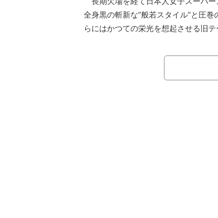
長期欠場を経て日本人女子スーパー
全身黒の斬新な”般若スタイル”と圧巻
らにはかつての栄光を想起させる旧テ
する”エモい演出”に「鳥肌もの！」「
時代のテーマ復活」とファンが大いに
WWE「RAW」でアスカが1年以上
クイーン・オブ・ザ・リング・トーナ
4ウェイマッチに出場し、切れ味鋭い
に会場の歓迎ムードに迎えられた。