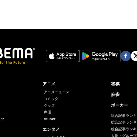
Face
Twi
book
er
アニメ
将棋
アニメニュース
麻雀
コミック
ポーカー
グッズ
声優
総合記事ランキ
ーツ
Vtuber
総合記事ランキ
エンタメ
総合記事ランキ
人物・グループ