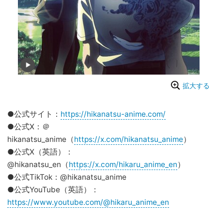
拡大する
●公式サイト：
https://hikanatsu-anime.com/
●公式X：＠
hikanatsu_anime（
https://x.com/hikanatsu_anime
）
●公式X（英語）：
@hikanatsu_en（
https://x.com/hikaru_anime_en
）
●公式TikTok：@hikanatsu_anime
●公式YouTube（英語）：
https://www.youtube.com/@hikaru_anime_en