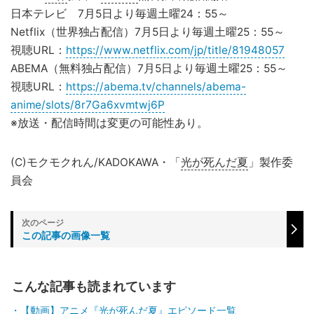
日本テレビ 7月5日より毎週土曜24：55～
Netflix（世界独占配信）7月5日より毎週土曜25：55～
視聴URL：
https://www.netflix.com/jp/title/81948057
ABEMA（無料独占配信）7月5日より毎週土曜25：55～
視聴URL：
https://abema.tv/channels/abema-
anime/slots/8r7Ga6xvmtwj6P
※放送・配信時間は変更の可能性あり。
(C)モクモクれん/KADOKAWA・「
光が死んだ夏
」製作委
員会
この記事の画像一覧
こんな記事も読まれています
【動画】アニメ『光が死んだ夏』エピソード一覧