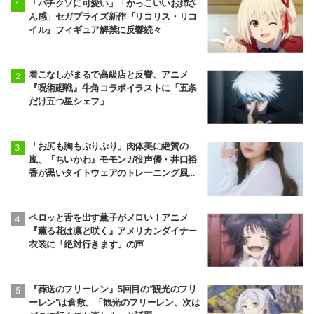
「バチクソに可愛い」「かっこいいお姉さ
ん感」セガプライズ新作『リコリス・リコ
イル』フィギュア解禁に反響続々
着こなしがまるで高級店と反響、アニメ
『呪術廻戦』牛角コラボイラストに「五条
だけ五つ星シェフ」
「お尻も胸もぷりぷり」肉体美に絶賛の
嵐、『ちいかわ』モモンガ役声優・井口裕
香が黒いタイトウェアのトレーニング風景
公開
ペロッと舌を出す薫子がメロい！アニメ
『薫る花は凛と咲く』アメリカンダイナー
衣装に「絶対行きます」の声
『葬送のフリーレン』5回目の“観光のフリ
ーレン”は倉敷、「観光のフリーレン、次は