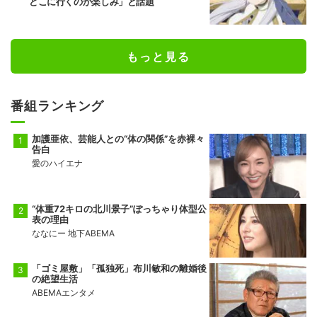
どこに行くのか楽しみ」と話題
もっと見る
番組ランキング
加護亜依、芸能人との“体の関係”を赤裸々
告白
愛のハイエナ
“体重72キロの北川景子”ぽっちゃり体型公
表の理由
ななにー 地下ABEMA
「ゴミ屋敷」「孤独死」布川敏和の離婚後
の絶望生活
ABEMAエンタメ