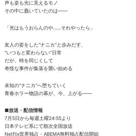
声も姿も光に見えるモノ
その中に蠢いていたのは――
「光はもうおらんのや……それやったら」
友人の姿をした“ナニカ”と歩みだす、
“いつもと変わらない”日常
だが、時を同じくして
奇怪な事件が集落を襲い始める
未知の“ナニカ”へ堕ちていく
青春ホラー物語の幕が、今、上がる――
■放送・配信情報
7月5日から毎週土曜24:55より
日本テレビ系にて順次全国放送
Netflix
世界
独占・
ABEMA
無料独占配信開始