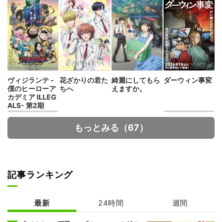
ヴィジランテ -
花ざかりの君た
綺麗にしてもら
ダーウィン事変
僕のヒーローア
ちへ
えますか。
カデミア ILLEG
ALS- 第2期
もっとみる（67）
記事ランキング
炎炎ノ消防隊 参
拷問バイトくん
ノ章 第2クール
の日常
最新
24時間
週間