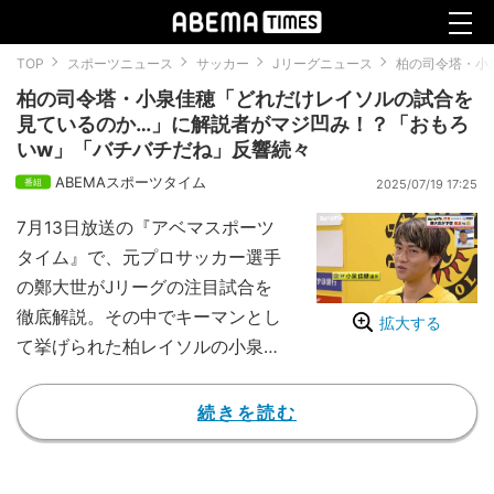
TOP
スポーツニュース
サッカー
Jリーグニュース
柏の司令塔・小
柏の司令塔・小泉佳穂「どれだけレイソルの試合を
見ているのか…」に解説者がマジ凹み！？「おもろ
いw」「バチバチだね」反響続々
ABEMAスポーツタイム
2025/07/19 17:25
7月13日放送の『アベマスポーツ
タイム』で、元プロサッカー選手
の鄭大世がJリーグの注目試合を
徹底解説。その中でキーマンとし
拡大する
て挙げられた柏レイソルの小泉佳
穂選手が、自らの言葉で鄭大世の
解説にガチ反論する一幕があっ
続きを読む
た。
番組では注目の一戦として、今月