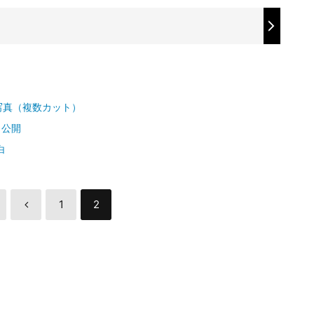
写真（複数カット）
」公開
白
1
2