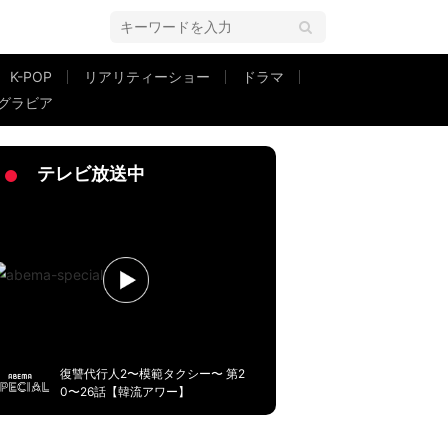
K-POP
リアリティーショー
ドラマ
グラビア
たんですけど…」仕事現場に密着 姉妹公表後メディア初取材
2ページ目
テレビ放送中
復讐代行人2〜模範タクシー〜 第2
0〜26話【韓流アワー】