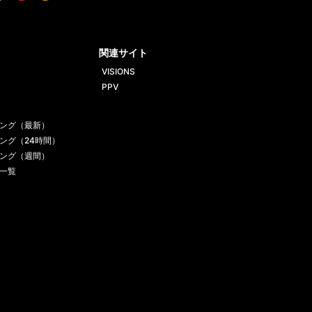
tt
Yout
Insta
ube
gram
関連サイト
VISIONS
PPV
ング（最新）
ング（24時間）
ング（週間）
一覧