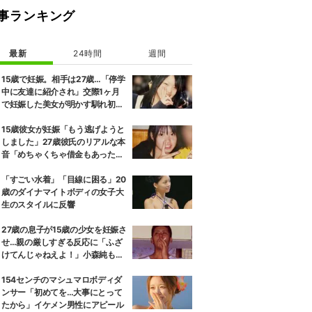
事ランキング
最新
24時間
週間
15歳で妊娠。相手は27歳…「停学
中に友達に紹介され」交際1ヶ月
で妊娠した美女が明かす馴れ初め
に「だいぶ危ねーよ！」小森純も
絶句
15歳彼女が妊娠「もう逃げようと
しました」27歳彼氏のリアルな本
音「めちゃくちゃ借金もあったの
で…」
「すごい水着」「目線に困る」20
歳のダイナマイトボディの女子大
生のスタイルに反響
27歳の息子が15歳の少女を妊娠さ
せ…親の厳しすぎる反応に「ふざ
けてんじゃねえよ！」小森純も怒
り
154センチのマシュマロボディダ
ンサー「初めてを…大事にとって
たから」イケメン男性にアピール