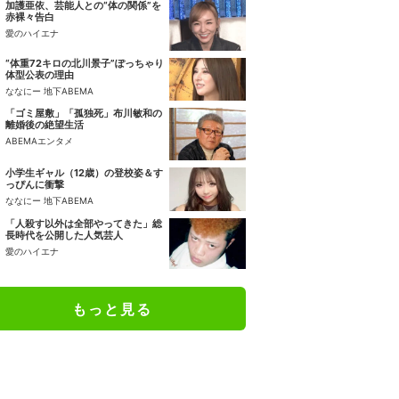
加護亜依、芸能人との“体の関係”を
赤裸々告白
愛のハイエナ
“体重72キロの北川景子”ぽっちゃり
体型公表の理由
ななにー 地下ABEMA
「ゴミ屋敷」「孤独死」布川敏和の
離婚後の絶望生活
ABEMAエンタメ
小学生ギャル（12歳）の登校姿＆す
っぴんに衝撃
ななにー 地下ABEMA
「人殺す以外は全部やってきた」総
長時代を公開した人気芸人
愛のハイエナ
もっと見る