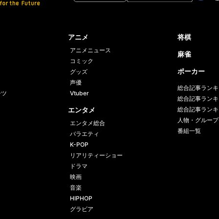
Face
Twi
book
er
アニメ
将棋
アニメニュース
麻雀
コミック
ポーカー
グッズ
声優
総合記事ランキ
ーツ
Vtuber
総合記事ランキ
エンタメ
総合記事ランキ
人物・グループ
エンタメ総合
番組一覧
バラエティ
K-POP
リアリティーショー
ドラマ
映画
音楽
HIPHOP
グラビア