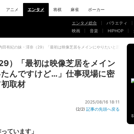
アニメ
エンタメ
将棋
麻雀
ポーカー
エンタメ総合
バラエティ
映画
音楽
HIPHOP
内田有紀の妹・澪奈（29）「最初は映像芝居をメインにやりたいと思ってい
29）「最初は映像芝居をメイン
たんですけど…」仕事現場に密
ア初取材
2025/08/16 18:11
(2/2)
記事の先頭へ戻る
作っています」