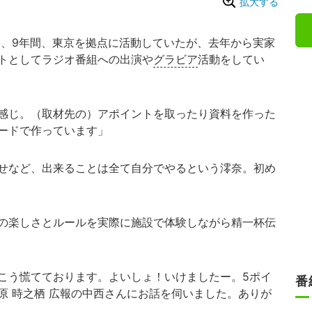
拡大する
は、9年間、東京を拠点に活動していたが、去年から実家
トとしてラジオ番組への出演や
グラビア
活動をしてい
感じ。（取材先の）アポイントを取ったり資料を作った
ードで作っています」
せなど、出来ることは全て自分でやるという澪奈。初め
の楽しさとルールを実際に施設で体験しながら精一杯伝
こう慌てております。よいしょ！いけましたー。5ポイ
番
原 時之栖 広報の中西さんにお話を伺いました。ありが