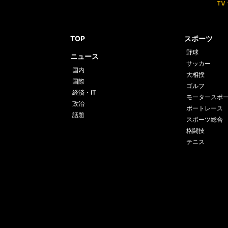
TOP
スポーツ
野球
ニュース
サッカー
国内
大相撲
国際
ゴルフ
経済・IT
モータースポ
政治
ボートレース
話題
スポーツ総合
格闘技
テニス