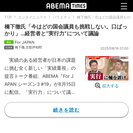
TOP
エンタメニュース
バラエティ
橋下徹氏「今はどの国会議員も挑戦
橋下徹氏「今はどの国会議員も挑戦しない。口ばっ
かり」…経営者と“実行力”について議論
For JAPAN
橋下徹
,
古舘伊知郎
2025/08/16 07:00
実績のある経営者が日本の課題
に挑む全く新しい「実績重視」の
提言トーク番組、ABEMA『For J
APAN シーズン3 #19』が8月15日
拡大する
に配信。「実行力」について議論
した。
株式会社シー･ビー･ティ･ソリ
続きを読む
ューションズ 代表取締役社長 野
口功司氏は「僕は全国340カ所で
毎日資格試験が受けられるサービ