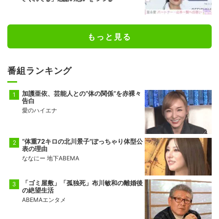
もっと見る
番組ランキング
加護亜依、芸能人との“体の関係”を赤裸々
告白
愛のハイエナ
“体重72キロの北川景子”ぽっちゃり体型公
表の理由
ななにー 地下ABEMA
「ゴミ屋敷」「孤独死」布川敏和の離婚後
の絶望生活
ABEMAエンタメ