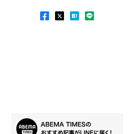
Twit
ter