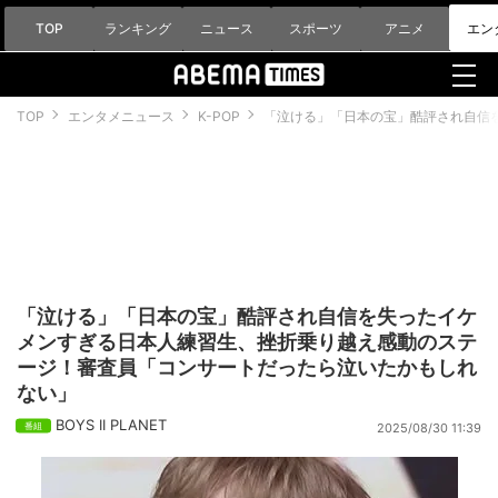
TOP
ランキング
ニュース
スポーツ
アニメ
エン
TOP
エンタメニュース
K-POP
「泣ける」「日本の宝」酷評され自信
「泣ける」「日本の宝」酷評され自信を失ったイケ
メンすぎる日本人練習生、挫折乗り越え感動のステ
ージ！審査員「コンサートだったら泣いたかもしれ
ない」
BOYS II PLANET
2025/08/30 11:39