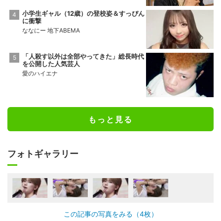
小学生ギャル（12歳）の登校姿＆すっぴん
に衝撃
ななにー 地下ABEMA
「人殺す以外は全部やってきた」総長時代
を公開した人気芸人
愛のハイエナ
もっと見る
フォトギャラリー
この記事の写真をみる（4枚）