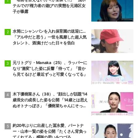
テルでの"権力者の遊び"の実態を元港区女
子が暴露
水筒にシャンパンを入れ保育園の送迎に…
「アル中だと思う」一世を風靡した超人気
タレント、酒漬けだった日々を告白
元リトグリ・Manaka（25）、ラッパーに
なり“激変”した姿に反響「待って」「昔か
ら見てるけど 最近ずっと可愛くなってる」
木下優樹菜さん（38）、“顔出しが話題”14
歳長女の成長した姿を公開 「14歳とは思え
ぬオトナっぽさ」「優樹菜ちゃんにそっく
りすぎる」など反響
約20年ぶりに出産した冨永愛、パートナ
ー・山本一賢の姿を公開「たくさん背負っ
てくれてる」感謝の思いをつづる