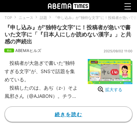
TOP
ニュース
話題
『申し込み』が“独特な文字”に！投稿者が急いで
『申し込み』が“独特な文字”に！投稿者が急いで書
いた文字に「『日本人にしか読めない漢字』」と共
感の声続出
ABEMAヒルズ
2025/09/02 11:00
投稿者が大急ぎで書いた“独特
すぎる文字”が、SNSで話題を集
めている。
投稿したのは、あぢ（z-）そよ
拡大する
風邪さん（@AJABON）。チラシ
のラフを書く際、「申し込み」と
書こうとして「申」と「し」に続
続きを読む
いて、「込」のしんにょうの中に
ひらがなの「み」を書いてしまっ