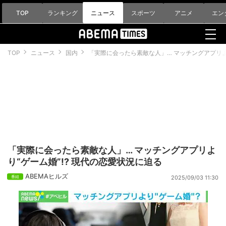
TOP
ランキング
ニュース
スポーツ
アニメ
エン
TOP
ニュース
国内
「実際に会ったら素敵な人」… マッチングアプリより
「実際に会ったら素敵な人」… マッチングアプリよ
り“ゲーム婚”!? 現代の恋愛状況に迫る
ABEMAヒルズ
2025/09/03 11:30