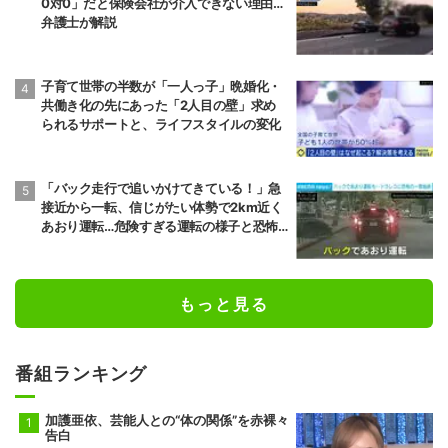
0対0」だと保険会社が介入できない理由…
弁護士が解説
子育て世帯の半数が「一人っ子」晩婚化・
共働き化の先にあった「2人目の壁」求め
られるサポートと、ライフスタイルの変化
「バック走行で追いかけてきている！」急
接近から一転、信じがたい体勢で2km近く
あおり運転…危険すぎる運転の様子と恐怖
の叫び声 アメリカ
もっと見る
番組ランキング
加護亜依、芸能人との“体の関係”を赤裸々
告白