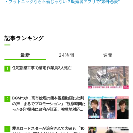
プラトニックなら不倫じゃない？既婚者アプリで“婚外恋愛”
記事ランキング
最新
24時間
週間
住宅新築工事で感電 作業員2人死亡
BGMつき…高市総理の熊本視察動画に批判
の声「まるでプロモーション」 “視察時間た
った3分”投稿に政府が訂正、被災地対応め
ぐりSNSでの逆風強まる
愛車ロードスターが追突されて大破も 「10