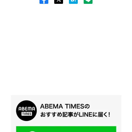
Twit
ter