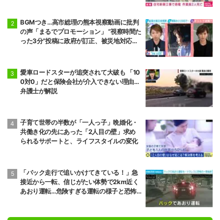
BGMつき…高市総理の熊本視察動画に批判
の声「まるでプロモーション」 “視察時間た
った3分”投稿に政府が訂正、被災地対応め
ぐりSNSでの逆風強まる
愛車ロードスターが追突されて大破も 「10
0対0」だと保険会社が介入できない理由…
弁護士が解説
子育て世帯の半数が「一人っ子」晩婚化・
共働き化の先にあった「2人目の壁」求め
られるサポートと、ライフスタイルの変化
「バック走行で追いかけてきている！」急
接近から一転、信じがたい体勢で2km近く
あおり運転…危険すぎる運転の様子と恐怖
の叫び声 アメリカ