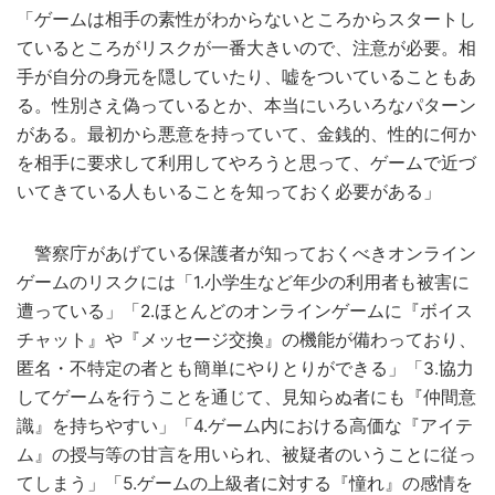
「ゲームは相手の素性がわからないところからスタートし
ているところがリスクが一番大きいので、注意が必要。相
手が自分の身元を隠していたり、嘘をついていることもあ
る。性別さえ偽っているとか、本当にいろいろなパターン
がある。最初から悪意を持っていて、金銭的、性的に何か
を相手に要求して利用してやろうと思って、ゲームで近づ
いてきている人もいることを知っておく必要がある」
警察庁があげている保護者が知っておくべきオンライン
ゲームのリスクには「1.小学生など年少の利用者も被害に
遭っている」「2.ほとんどのオンラインゲームに『ボイス
チャット』や『メッセージ交換』の機能が備わっており、
匿名・不特定の者とも簡単にやりとりができる」「3.協力
してゲームを行うことを通じて、見知らぬ者にも『仲間意
識』を持ちやすい」「4.ゲーム内における高価な『アイテ
ム』の授与等の甘言を用いられ、被疑者のいうことに従っ
てしまう」「5.ゲームの上級者に対する『憧れ』の感情を