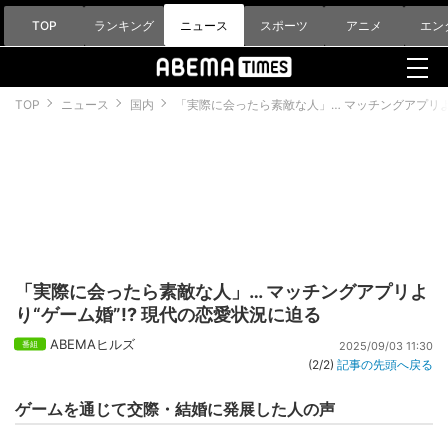
TOP
ランキング
ニュース
スポーツ
アニメ
エン
TOP
ニュース
国内
「実際に会ったら素敵な人」… マッチングアプリより
「実際に会ったら素敵な人」… マッチングアプリよ
り“ゲーム婚”!? 現代の恋愛状況に迫る
ABEMAヒルズ
2025/09/03 11:30
(2/2)
記事の先頭へ戻る
ゲームを通じて交際・結婚に発展した人の声