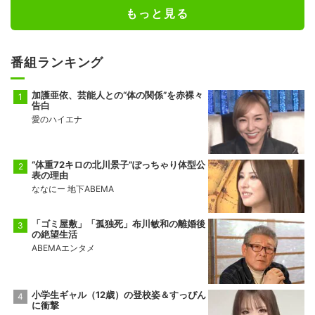
もっと見る
番組ランキング
加護亜依、芸能人との“体の関係”を赤裸々
告白
愛のハイエナ
“体重72キロの北川景子”ぽっちゃり体型公
表の理由
ななにー 地下ABEMA
「ゴミ屋敷」「孤独死」布川敏和の離婚後
の絶望生活
ABEMAエンタメ
小学生ギャル（12歳）の登校姿＆すっぴん
に衝撃