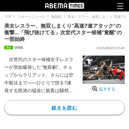
TOP
スポーツニュース
格闘技
美女レスラー、無双しまくり“高速7連
美女レスラー、無双しまくり“高速7連アタック”の
衝撃…「飛び抜けてる」次世代スター候補“覚醒”の
一部始終
WWE
2025/09/03 20:40
次世代のスター候補女子レスラ
ーが突如爆発した“無双劇”。チョ
ップからラリアット、さらには空
中殺法まで――ひとりで技を7連
拡大する
発する怒涛の猛攻に観客は騒然。
「飛び抜けている」「最高にカッ
コいい」と絶賛の声が飛び交い、
続きを読む
その名が一気に広がった。
WWEの第3のブランドNXTが公