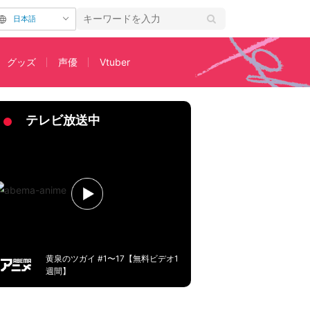
日本語
グッズ
声優
Vtuber
テレビ放送中
黄泉のツガイ #1〜17【無料ビデオ1
週間】