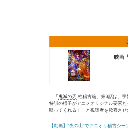
映画
「
鬼滅の刃
柱稽古編」第3話は、宇
特訓の様子がアニメオリジナル要素た
喋ってくれる！」と視聴者を歓喜させ
【動画】“夜の山”でアニオリ稽古シーン