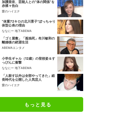
加護亜依、芸能人との“体の関係”を
赤裸々告白
愛のハイエナ
“体重72キロの北川景子”ぽっちゃり
体型公表の理由
ななにー 地下ABEMA
「ゴミ屋敷」「孤独死」布川敏和の
離婚後の絶望生活
ABEMAエンタメ
小学生ギャル（12歳）の登校姿＆す
っぴんに衝撃
ななにー 地下ABEMA
「人殺す以外は全部やってきた」総
長時代を公開した人気芸人
愛のハイエナ
もっと見る