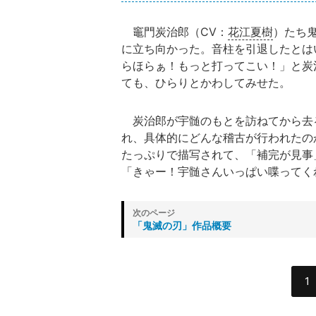
竈門炭治郎（CV：
花江夏樹
）たち
に立ち向かった。音柱を引退したとは
らほらぁ！もっと打ってこい！」と炭
ても、ひらりとかわしてみせた。
炭治郎が宇髄のもとを訪ねてから去
れ、具体的にどんな稽古が行われたの
たっぷりで描写されて、「補完が見事
「きゃー！宇髄さんいっぱい喋ってく
「鬼滅の刃」作品概要
1