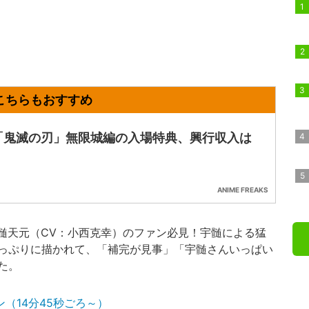
「鬼滅の刃」無限城編の入場特典、興行収入は
ANIME FREAKS
髄天元（CV：小西克幸）のファン必見！宇髄による猛
っぷりに描かれて、「補完が見事」「宇髄さんいっぱい
た。
（14分45秒ごろ～）