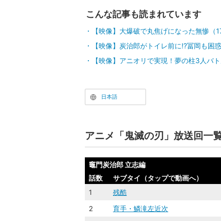
こんな記事も読まれています
【映像】大爆破で丸焦げになった無惨（1
【映像】炭治郎がトイレ前に!?冨岡も困惑
【映像】アニオリで実現！夢の柱3人バト
日本語
アニメ「鬼滅の刃」放送回一
竈門炭治郎 立志編
話数
サブタイ（タップで動画へ）
1
残酷
2
育手・鱗滝左近次