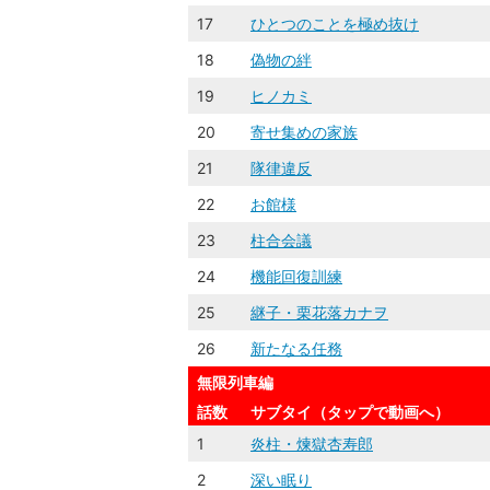
17
ひとつのことを極め抜け
18
偽物の絆
19
ヒノカミ
20
寄せ集めの家族
21
隊律違反
22
お館様
23
柱合会議
24
機能回復訓練
25
継子・栗花落カナヲ
26
新たなる任務
無限列車編
話数
サブタイ（タップで動画へ）
1
炎柱・煉󠄁獄杏寿郎
2
深い眠り