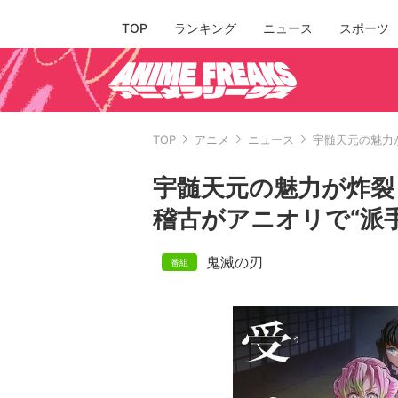
TOP
ランキング
ニュース
スポーツ
TOP
アニメ
ニュース
宇髄天元の魅力
宇髄天元の魅力が炸裂
稽古がアニオリで“派
鬼滅の刃