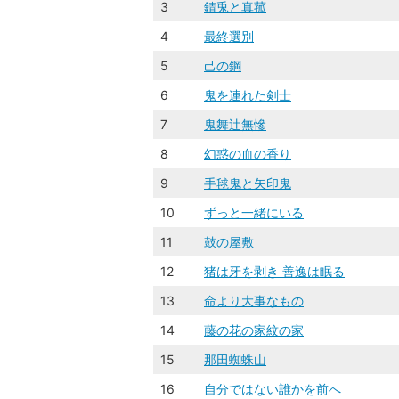
3
錆󠄀兎と真菰
4
最終選別
5
己の鋼
6
鬼を連れた剣士
7
鬼舞辻󠄀無慘
8
幻惑の血の香り
9
手毬鬼と矢印鬼
10
ずっと一緒にいる
11
鼓の屋敷
12
猪は牙を剥き 善逸は眠る
13
命より大事なもの
14
藤の花の家紋の家
15
那田蜘蛛山
16
自分ではない誰かを前へ