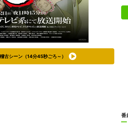
リ稽古シーン（14分45秒ごろ～）
番