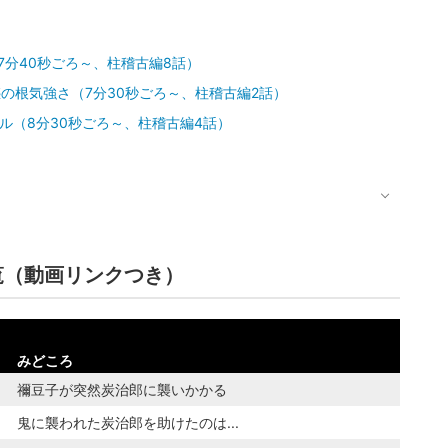
7分40秒ごろ～、柱稽古編8話）
の根気強さ（7分30秒ごろ～、柱稽古編2話）
ル（8分30秒ごろ～、柱稽古編4話）
覧（動画リンクつき）
みどころ
禰豆子が突然炭治郎に襲いかかる
鬼に襲われた炭治郎を助けたのは...