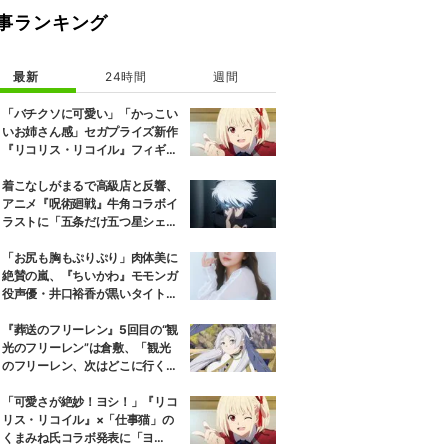
事ランキング
最新
24時間
週間
「バチクソに可愛い」「かっこい
いお姉さん感」セガプライズ新作
『リコリス・リコイル』フィギュ
ア解禁に反響続々
着こなしがまるで高級店と反響、
アニメ『呪術廻戦』牛角コラボイ
ラストに「五条だけ五つ星シェ
フ」
「お尻も胸もぷりぷり」肉体美に
絶賛の嵐、『ちいかわ』モモンガ
役声優・井口裕香が黒いタイトウ
ェアのトレーニング風景公開
『葬送のフリーレン』5回目の“観
光のフリーレン”は倉敷、「観光
のフリーレン、次はどこに行くの
か楽しみ」と話題
「可愛さが絶妙！ヨシ！」『リコ
リス・リコイル』×「仕事猫」の
くまみね氏コラボ発表に「ヨ