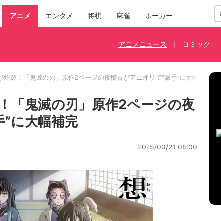
アニメ
エンタメ
将棋
麻雀
ポーカー
アニメニュース
コミック
が炸裂！「鬼滅の刃」原作2ページの夜稽古がアニオリで“派手”に大幅補完
！「鬼滅の刃」原作2ページの夜
手”に大幅補完
2025/09/21 08:00