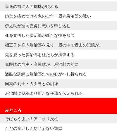
善逸の前に人面蜘蛛が現れる
姉鬼を痛めつける鬼の少年・累と炭治郎の戦い
伊之助が冨岡義勇に戦いを申し込む
死を覚悟した炭治郎が新たな技を放つ
禰豆子を庇う炭治郎を見て、累の中で過去の記憶が...
鬼を庇った炭治郎を柱たちが糾弾する
鬼殺隊の当主・産屋敷が、炭治郎の前に
過酷な訓練に炭治郎たちの心がへし折られる
同期の剣士・カナヲとの訓練
炭治郎に鎹鴉より新たな任務が伝えられる
みどころ
そばもうまい！アニオリ炎柱
ただの食いしん坊じゃない煉󠄁獄