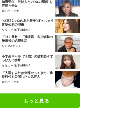
加護亜依、芸能人との“体の関係”を
赤裸々告白
愛のハイエナ
“体重72キロの北川景子”ぽっちゃり
体型公表の理由
ななにー 地下ABEMA
「ゴミ屋敷」「孤独死」布川敏和の
離婚後の絶望生活
ABEMAエンタメ
小学生ギャル（12歳）の登校姿＆す
っぴんに衝撃
ななにー 地下ABEMA
「人殺す以外は全部やってきた」総
長時代を公開した人気芸人
愛のハイエナ
もっと見る