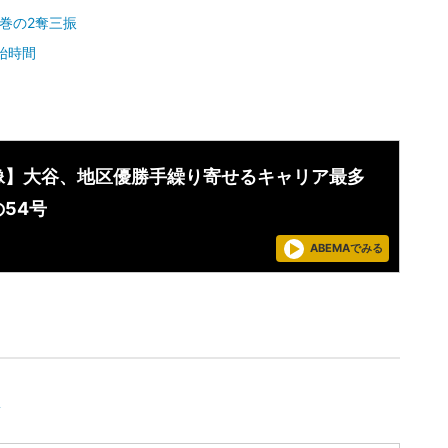
巻の2奪三振
始時間
像】大谷、地区優勝手繰り寄せるキャリア最多
54号
ABEMAでみる
想