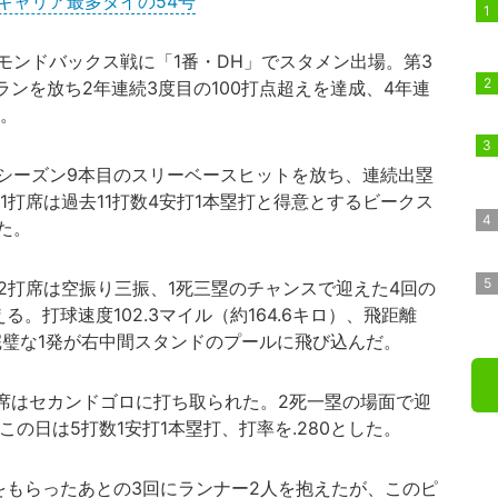
キャリア最多タイの54号
モンドバックス戦に「1番・DH」でスタメン出場。第3
ランを放ち2年連続3度目の100打点超えを達成、4年連
た。
シーズン9本目のスリーベースヒットを放ち、連続出塁
1打席は過去11打数4安打1本塁打と得意とするビークス
た。
2打席は空振り三振、1死三塁のチャンスで迎えた4回の
。打球速度102.3マイル（約164.6キロ）、飛距離
、完璧な1発が右中間スタンドのプールに飛び込んだ。
席はセカンドゴロに打ち取られた。2死一塁の場面で迎
の日は5打数1安打1本塁打、打率を.280とした。
をもらったあとの3回にランナー2人を抱えたが、このピ