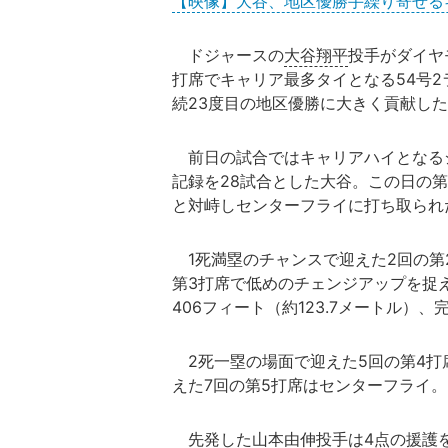
【映像】大谷、地区優勝手繰り寄せる
ドジャースの
大谷翔平
投手がダイヤ
打席でキャリア最多タイとなる54号2
続23度目の地区優勝に大きく貢献し
前日の試合ではキャリアハイとなる
記録を28試合とした大谷。この日の第
と対峙しセンターフライに打ち取られ
1死満塁のチャンスで迎えた2回の第
第3打席で低めのチェンジアップを捉える
406フィート（約123.7メートル）
2死一塁の場面で迎えた5回の第4打
えた7回の第5打席はセンターフライ。こ
先発した
山本由伸
投手は4点の援護