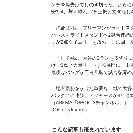
ンチを無失点でしのぎ切った。さらに
安打4、与四球2、7奪三振と文句な
試合は2回、フリーマンがライトスタ
パヘスもライトスタンドへ2試合連続
ツが2点タイムリーを放ち、この回一
そして4回、大谷の2ランを皮切りに
けで8点と大量リードする展開に。山
最後はバンダが三者凡退で試合を締め
地区優勝をかけた重要な一戦で大谷
バックスに連勝。ドジャースが4年連
（
ABEMA
『SPORTSチャンネル』）
(C)GettyImages
こんな記事も読まれています