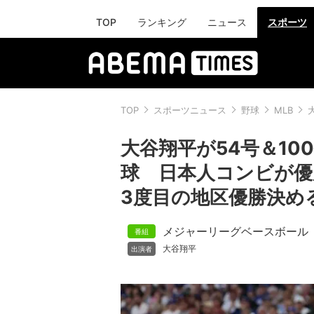
TOP
ランキング
ニュース
スポーツ
TOP
スポーツニュース
野球
MLB
大谷翔平が54号＆1
球 日本人コンビが優
3度目の地区優勝決め
メジャーリーグベースボール
大谷翔平