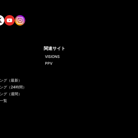
tt
Yout
Insta
ube
gram
関連サイト