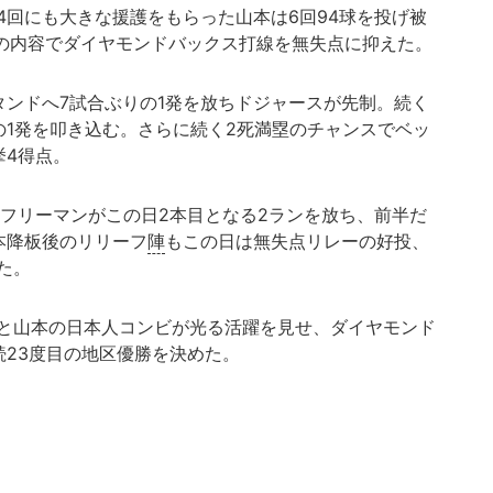
4回にも大きな援護をもらった山本は6回94球を投げ被
しの内容でダイヤモンドバックス打線を無失点に抑えた。
ンドへ7試合ぶりの1発を放ちドジャースが先制。続く
の1発を叩き込む。さらに続く2死満塁のチャンスでベッ
挙4得点。
フリーマンがこの日2本目となる2ランを放ち、前半だ
本降板後のリリーフ
陣
もこの日は無失点リレーの好投、
た。
と山本の日本人コンビが光る活躍を見せ、ダイヤモンド
続23度目の地区優勝を決めた。