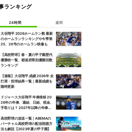
事ランキング
24時間
週間
大谷翔平 2026ホームラン数 最新
のホームランランキングや今季第
25、26号のホームラン映像も
【高校野球】春・夏の甲子園歴代
優勝校一覧、都道府県別優勝回数
ランキング
【速報】大谷翔平 成績 2026年 全
打席・投球結果一覧｜最新成績を
随時更新
ドジャース大谷翔平 年俸推移 20
26年の年俸、週給、日給、税金、
手取りは？ 2027年以降の年俸推
移予想も
高校野球の放送一覧｜ABEMAの
バーチャル高校野球の配信視聴方
法も解説【2023年夏の甲子園】