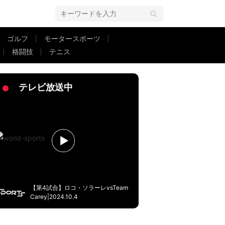
ゴルフ
モータースポーツ
格闘技
テニス
く！ドジャースが4年連続23度目の地区優勝決める
テレビ放送中
【第4試合】ロコ・ソラーレvsTeam
Carey|2024.10.4