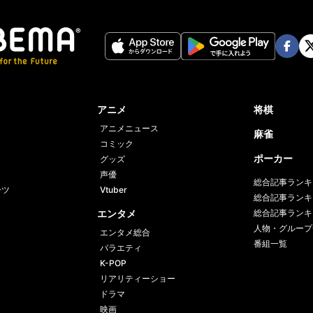
Twit
ter
Face
Twi
book
er
アニメ
将棋