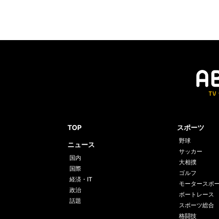
TOP
スポーツ
野球
ニュース
サッカー
国内
大相撲
国際
ゴルフ
経済・IT
モータースポ
政治
ボートレース
話題
スポーツ総合
格闘技