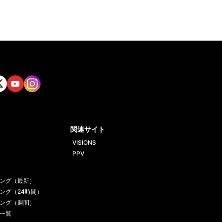
tt
Yout
Insta
ube
gram
関連サイト
VISIONS
PPV
ング（最新）
ング（24時間）
ング（週間）
一覧