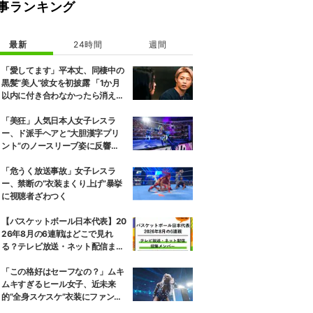
事ランキング
最新
24時間
週間
「愛してます」平本丈、同棲中の
黒髪“美人”彼女を初披露 「1か月
以内に付き合わなかったら消え
る」馴れ初めも
「美狂」人気日本人女子レスラ
ー、ド派手ヘアと“大胆漢字プリ
ント”のノースリーブ姿に反響
「えらいカジュアルやな」
「危うく放送事故」女子レスラ
ー、禁断の“衣装まくり上げ”暴挙
に視聴者ざわつく
【バスケットボール日本代表】20
26年8月の6連戦はどこで見れ
る？テレビ放送・ネット配信まと
め 招集メンバーも解説
「この格好はセーフなの？」ムキ
ムキすぎるヒール女子、近未来
的“全身スケスケ”衣装にファンツ
ッコミ「着ているけど着ていない