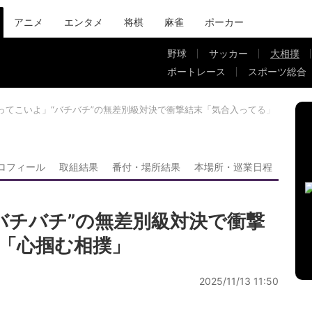
アニメ
エンタメ
将棋
麻雀
ポーカー
野球
サッカー
大相撲
ボートレース
スポーツ総合
ってこいよ」“バチバチ”の無差別級対決で衝撃結末「気合入ってる」「心掴
ロフィール
取組結果
番付・場所結果
本場所・巡業日程
バチバチ”の無差別級対決で衝撃
「心掴む相撲」
2025/11/13 11:50