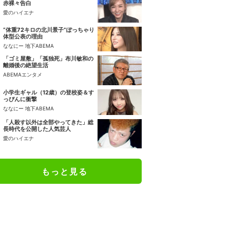
赤裸々告白
愛のハイエナ
“体重72キロの北川景子”ぽっちゃり
体型公表の理由
ななにー 地下ABEMA
「ゴミ屋敷」「孤独死」布川敏和の
離婚後の絶望生活
ABEMAエンタメ
小学生ギャル（12歳）の登校姿＆す
っぴんに衝撃
ななにー 地下ABEMA
「人殺す以外は全部やってきた」総
長時代を公開した人気芸人
愛のハイエナ
もっと見る