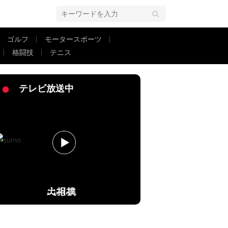
ゴルフ
モータースポーツ
格闘技
テニス
む相撲」
テレビ放送中