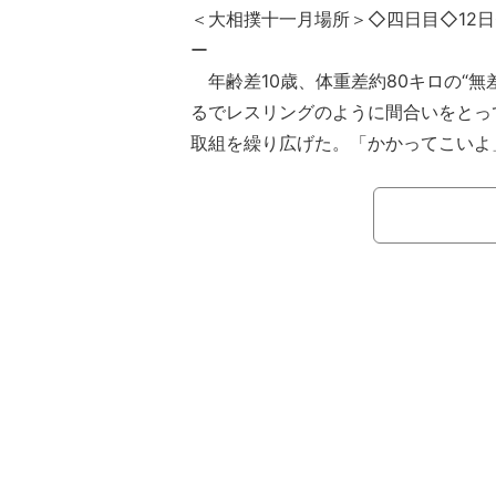
＜大相撲十一月場所＞◇四日目◇12
ー
年齢差10歳、体重差約80キロの“無
るでレスリングのように間合いをとって
取組を繰り広げた。「かかってこいよ
した一番に館内は沸き、視聴者も「気
い面白い取組」と盛り上がった。
三段目八十枚目・月岡（二子山）と
里（大島）の一番。月岡は20歳、身長16
キロの小柄な体格の力士。対する旭将里は
センチ、体重185.4キロの重量級力士