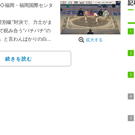
記
日◇福岡・福岡国際センタ
差別級”対決で、力士がま
睨み合う“バチバチ”の
」と言わんばかりの白熱
拡大する
合入ってる！！」「すご
続きを読む
三段目七十九枚目・旭将
8.6センチで体重107.4
30歳で、身長168.5
だ。