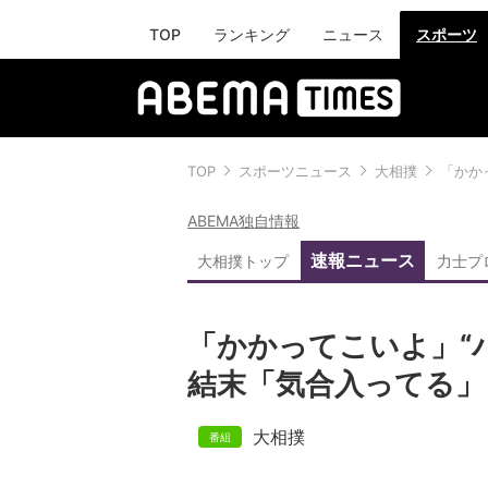
TOP
ランキング
ニュース
スポーツ
TOP
スポーツニュース
大相撲
「かか
ABEMA独自情報
速報ニュース
大相撲トップ
力士プ
「かかってこいよ」“
結末「気合入ってる」
大相撲