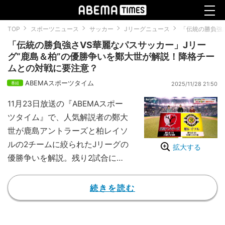
TOP
スポーツニュース
サッカー
Jリーグニュース
「伝統の勝負強
「伝統の勝負強さVS華麗なパスサッカー」Jリー
グ“鹿島＆柏”の優勝争いを鄭大世が解説！降格チー
ムとの対戦に要注意？
ABEMAスポーツタイム
2025/11/28 21:50
11月23日放送の『ABEMAスポー
ツタイム』で、人気解説者の鄭大
世が鹿島アントラーズと柏レイソ
ルの2チームに絞られたJリーグの
拡大する
優勝争いを解説。残り2試合に潜
む“注意すべきポイント”について
も言及した。
続きを読む
番組では、サッカー通で知られる
お笑いコンビ・銀シャリの橋本直