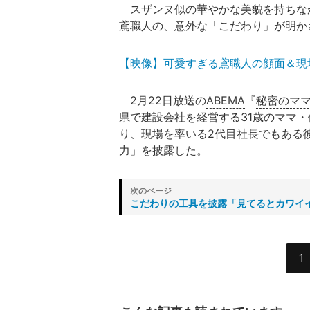
スザンヌ
似の華やかな美貌を持ちな
鳶職人の、意外な「こだわり」が明か
【映像】可愛すぎる鳶職人の顔面＆現
2月22日放送の
ABEMA
『
秘密のマ
県で建設会社を経営する31歳のママ
り、現場を率いる2代目社長でもある
力」を披露した。
こだわりの工具を披露「見てるとカワイ
1