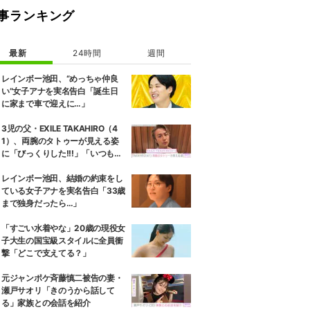
事ランキング
最新
24時間
週間
レインボー池田、“めっちゃ仲良
い”女子アナを実名告白「誕生日
に家まで車で迎えに…」
3児の父・EXILE TAKAHIRO（4
1）、両腕のタトゥーが見える姿
に「びっくりした!!!」「いつもと
また違ったTAKAHIROさん」など
の反響
レインボー池田、結婚の約束をし
ている女子アナを実名告白「33歳
まで独身だったら…」
「すごい水着やな」20歳の現役女
子大生の国宝級スタイルに全員衝
撃「どこで支えてる？」
元ジャンポケ斉藤慎二被告の妻・
瀬戸サオリ「きのうから話して
る」家族との会話を紹介