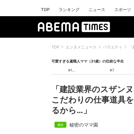
TOP
ランキング
ニュース
スポーツ
TOP
エンタメニュース
バラエティ
「
可愛すぎる鳶職人ママ（31歳）の壮絶な半生
#1
#7
「建設業界のスザンヌ
こだわりの仕事道具を
るから…」
秘密のママ園