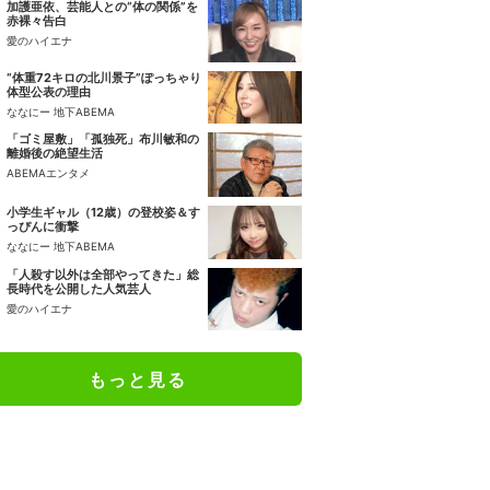
加護亜依、芸能人との“体の関係”を
赤裸々告白
愛のハイエナ
“体重72キロの北川景子”ぽっちゃり
体型公表の理由
ななにー 地下ABEMA
「ゴミ屋敷」「孤独死」布川敏和の
離婚後の絶望生活
ABEMAエンタメ
小学生ギャル（12歳）の登校姿＆す
っぴんに衝撃
ななにー 地下ABEMA
「人殺す以外は全部やってきた」総
長時代を公開した人気芸人
愛のハイエナ
もっと見る