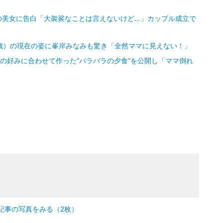
の美女に告白「大袈裟なことは言えないけど…」カップル成立で
歳）の現在の姿に峯岸みなみも驚き「全然ママに見えない！」
娘の好みに合わせて作った“バラバラの夕食”を公開し「ママ倒れ
記事の写真をみる（2枚）