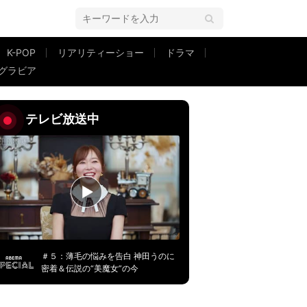
K-POP
リアリティーショー
ドラマ
グラビア
露「見てると可愛い〜ってなるから…」
テレビ放送中
＃５：薄毛の悩みを告白 神田うのに
密着＆伝説の“美魔女”の今