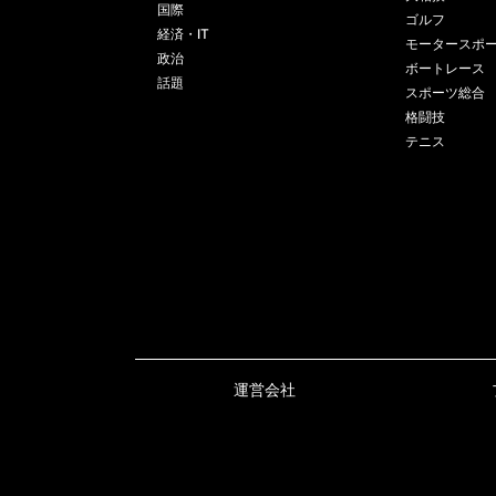
国際
ゴルフ
経済・IT
モータースポ
政治
ボートレース
話題
スポーツ総合
格闘技
テニス
運営会社