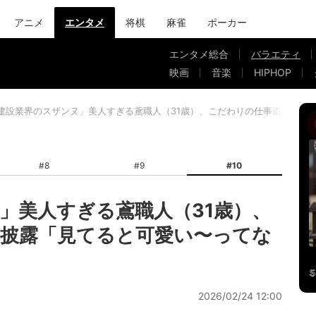
アニメ
エンタメ
将棋
麻雀
ポーカー
エンタメ総合
バラエティ
映画
音楽
HIPHOP
建設業界のスザンヌ」美人すぎる鳶職人（31歳）、こだわりの仕事道具を披
#8
#9
#10
」美人すぎる鳶職人（31歳）、
披露「見てると可愛い〜ってな
2026/02/24 12:00