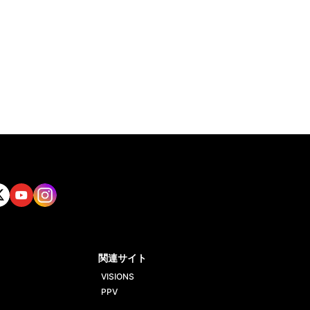
tt
Yout
Insta
ube
gram
関連サイト
VISIONS
PPV