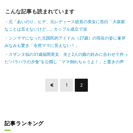
こんな記事も読まれています
元「あいのり」ヒデ、元レディース総長の美女に告白「大袈裟
なことは言えないけど…」カップル成立で涙
シンママになった元国民的アイドル（27歳）の現在の姿に峯岸
みなみも驚き「全然ママに見えない！」
スザンヌ似の31歳福岡美女、夫と2人の娘の好みに合わせて作っ
た“バラバラの夕食”を公開し「ママ倒れちゃうよ！」と驚きの声
1
2
記事ランキング