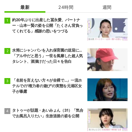
最新
24時間
週間
約20年ぶりに出産した冨永愛、パートナ
ー・山本一賢の姿を公開「たくさん背負っ
てくれてる」感謝の思いをつづる
水筒にシャンパンを入れ保育園の送迎に…
「アル中だと思う」一世を風靡した超人気
タレント、酒漬けだった日々を告白
「名前を言えない方々が全裸で…」一流ホ
テルでの"権力者の遊び"の実態を元港区女
子が暴露
タトゥーが話題・あいみょん（31）「気合
でお風呂入りたい」生放送後の姿を公開