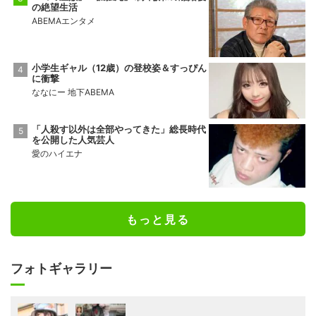
の絶望生活
ABEMAエンタメ
小学生ギャル（12歳）の登校姿＆すっぴん
に衝撃
ななにー 地下ABEMA
「人殺す以外は全部やってきた」総長時代
を公開した人気芸人
愛のハイエナ
もっと見る
フォトギャラリー