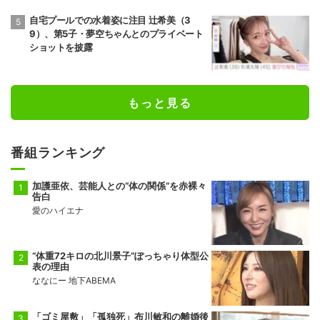
自宅プールでの水着姿に注目 辻希美（3
9）、第5子・夢空ちゃんとのプライベート
ショットを披露
もっと見る
番組ランキング
加護亜依、芸能人との“体の関係”を赤裸々
告白
愛のハイエナ
“体重72キロの北川景子”ぽっちゃり体型公
表の理由
ななにー 地下ABEMA
「ゴミ屋敷」「孤独死」布川敏和の離婚後