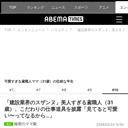
TOP
ランキング
ニュース
スポーツ
アニメ
エン
TOP
エンタメニュース
バラエティ
「建設業界のスザンヌ」美人すぎる
可愛すぎる鳶職人ママ（31歳）の壮絶な半生
#1
#7
#8
#9
#10
「建設業界のスザンヌ」美人すぎる鳶職人（31
歳）、こだわりの仕事道具を披露「見てると可愛
い〜ってなるから…」
秘密のママ園
2026/02/24 12:00