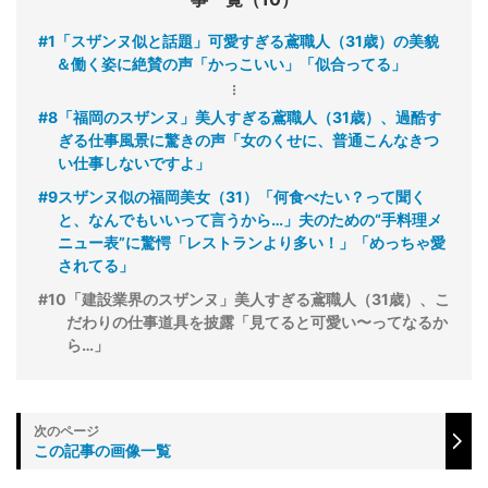
#1
「スザンヌ似と話題」可愛すぎる鳶職人（31歳）の美貌
＆働く姿に絶賛の声「かっこいい」「似合ってる」
#8
「福岡のスザンヌ」美人すぎる鳶職人（31歳）、過酷す
ぎる仕事風景に驚きの声「女のくせに、普通こんなきつ
い仕事しないですよ」
#9
スザンヌ似の福岡美女（31）「何食べたい？って聞く
と、なんでもいいって言うから…」夫のための“手料理メ
ニュー表”に驚愕「レストランより多い！」「めっちゃ愛
されてる」
#10
「建設業界のスザンヌ」美人すぎる鳶職人（31歳）、こ
だわりの仕事道具を披露「見てると可愛い〜ってなるか
ら…」
この記事の画像一覧