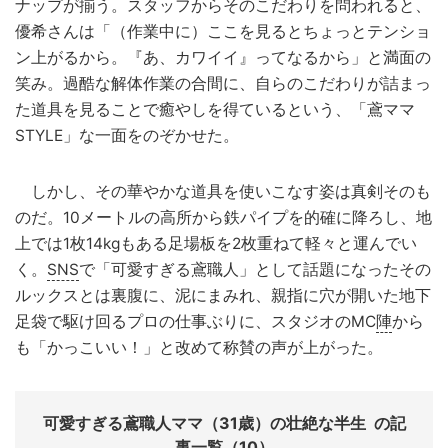
ナップが揃う。スタッフからそのこだわりを問われると、
優希さんは「（作業中に）ここを見るとちょっとテンショ
ン上がるから。『あ、カワイイ』ってなるから」と満面の
笑み。過酷な解体作業の合間に、自らのこだわりが詰まっ
た道具を見ることで癒やしを得ているという、「鳶ママ
STYLE」な一面をのぞかせた。
しかし、その華やかな道具を使いこなす姿は真剣そのも
のだ。10メートルの高所から鉄パイプを的確に降ろし、地
上では1枚14kgもある足場板を2枚重ねて軽々と運んでい
く。
SNS
で「可愛すぎる鳶職人」として話題になったその
ルックスとは裏腹に、泥にまみれ、親指に穴が開いた地下
足袋で駆け回るプロの仕事ぶりに、スタジオのMC
陣
から
も「かっこいい！」と改めて称賛の声が上がった。
可愛すぎる鳶職人ママ（31歳）の壮絶な半生
の記
事一覧（10）