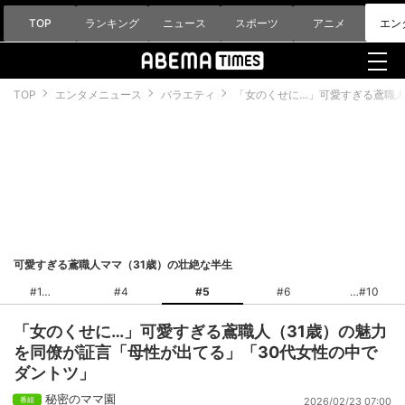
TOP
ランキング
ニュース
スポーツ
アニメ
エン
TOP
エンタメニュース
バラエティ
「女のくせに…」可愛すぎる鳶職人
可愛すぎる鳶職人ママ（31歳）の壮絶な半生
#1
#4
#5
#6
#10
「女のくせに…」可愛すぎる鳶職人（31歳）の魅力
を同僚が証言「母性が出てる」「30代女性の中で
ダントツ」
秘密のママ園
2026/02/23 07:00