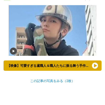
【映像】可愛すぎる鳶職人＆職人たちに振る舞う手作り弁当
この記事の写真をみる（2枚）