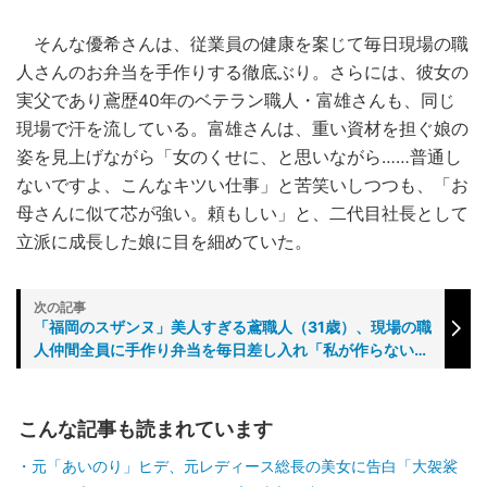
そんな優希さんは、従業員の健康を案じて毎日現場の職
人さんのお弁当を手作りする徹底ぶり。さらには、彼女の
実父であり鳶歴40年のベテラン職人・富雄さんも、同じ
現場で汗を流している。富雄さんは、重い資材を担ぐ娘の
姿を見上げながら「女のくせに、と思いながら……普通し
ないですよ、こんなキツい仕事」と苦笑いしつつも、「お
母さんに似て芯が強い。頼もしい」と、二代目社長として
立派に成長した娘に目を細めていた。
「福岡のスザンヌ」美人すぎる鳶職人（31歳）、現場の職
人仲間全員に手作り弁当を毎日差し入れ「私が作らないと
カップラーメンとかで済ましちゃうので」
こんな記事も読まれています
元「あいのり」ヒデ、元レディース総長の美女に告白「大袈裟