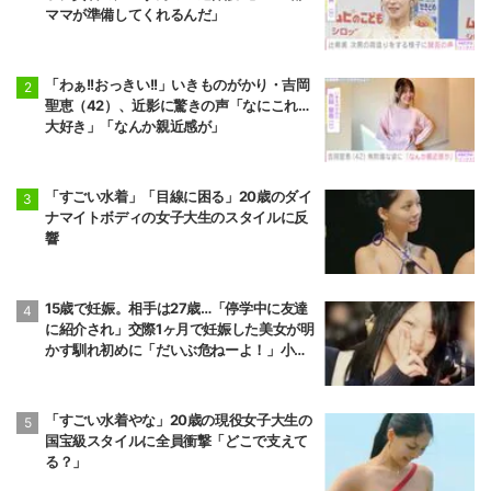
ママが準備してくれるんだ」
「わぁ!!おっきい!!」いきものがかり・吉岡
聖恵（42）、近影に驚きの声「なにこれ…
大好き」「なんか親近感が」
「すごい水着」「目線に困る」20歳のダイ
ナマイトボディの女子大生のスタイルに反
響
15歳で妊娠。相手は27歳…「停学中に友達
に紹介され」交際1ヶ月で妊娠した美女が明
かす馴れ初めに「だいぶ危ねーよ！」小森
純も絶句
「すごい水着やな」20歳の現役女子大生の
国宝級スタイルに全員衝撃「どこで支えて
る？」