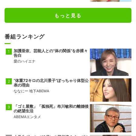
もっと見る
番組ランキング
加護亜依、芸能人との“体の関係”を赤裸々
告白
愛のハイエナ
“体重72キロの北川景子”ぽっちゃり体型公
表の理由
ななにー 地下ABEMA
「ゴミ屋敷」「孤独死」布川敏和の離婚後
の絶望生活
ABEMAエンタメ