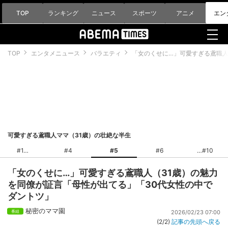
TOP
ランキング
ニュース
スポーツ
アニメ
エン
TOP
エンタメニュース
バラエティ
「女のくせに…」可愛すぎる鳶職人
可愛すぎる鳶職人ママ（31歳）の壮絶な半生
#1
#4
#5
#6
#10
「女のくせに…」可愛すぎる鳶職人（31歳）の魅力
を同僚が証言「母性が出てる」「30代女性の中で
ダントツ」
秘密のママ園
2026/02/23 07:00
(2/2)
記事の先頭へ戻る