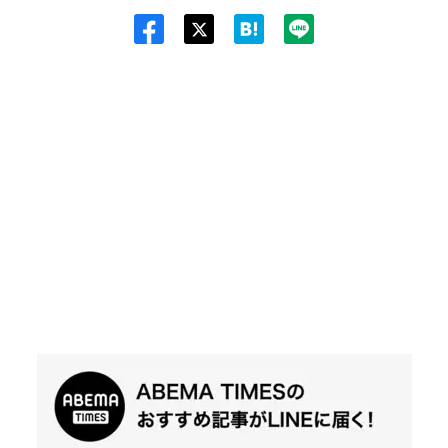
Twit
ter