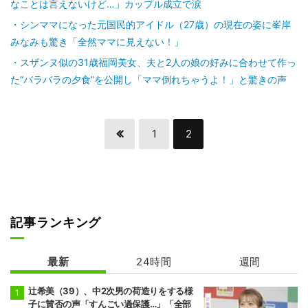
なことは言えないけど…」カップル成立で涙
シンママになった元国民的アイドル（27歳）の現在の姿に峯岸
みなみも驚き「全然ママに見えない！」
スザンヌ似の31歳福岡美女、夫と2人の娘の好みに合わせて作っ
た“バラバラの夕食”を公開し「ママ倒れちゃうよ！」と驚きの声
1
2
記事ランキング
最新
24時間
週間
辻希美（39）、中2次男の荷造りをする様
子に賛否の声「すんごい過保護…」「全部