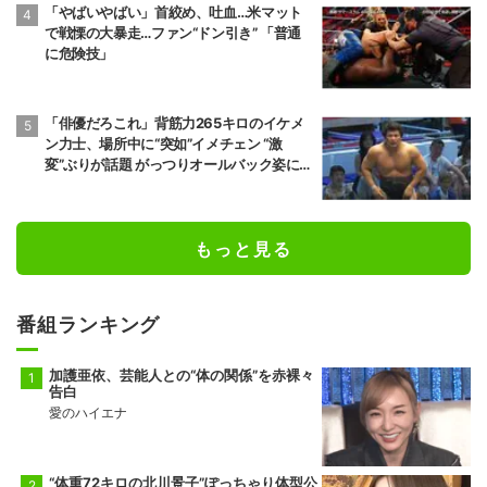
「やばいやばい」首絞め、吐血…米マット
で戦慄の大暴走…ファン“ドン引き” 「普通
に危険技」
「俳優だろこれ」背筋力265キロのイケメ
ン力士、場所中に“突如”イメチェン “激
変”ぶりが話題 がっつりオールバック姿に
「似合ってるね」
もっと見る
番組ランキング
加護亜依、芸能人との“体の関係”を赤裸々
告白
愛のハイエナ
“体重72キロの北川景子”ぽっちゃり体型公