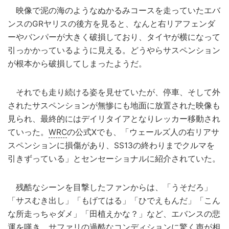
映像で泥の海のようなぬかるみコースを走っていたエバ
ンスのGRヤリスの後方を見ると、なんと右リアフェンダ
ーやバンパーが大きく破損しており、タイヤが横になって
引っかかっているように見える。どうやらサスペンション
が根本から破損してしまったようだ。
それでも走り続ける姿を見せていたが、停車、そして外
されたサスペンションが無惨にも地面に放置された映像も
見られ、最終的にはデイリタイアとなりレッカー移動され
ていった。
WRC
の公式Xでも、「ウェールズ人の右リアサ
スペンションに損傷があり、SS13の終わりまでクルマを
引きずっている」とセンセーショナルに紹介されていた。
残酷なシーンを目撃したファンからは、「うそだろ」
「サスむき出し」「もげてはる」「ひでえもんだ」「こん
な所走っちゃダメ」「田植えかな？」など、エバンスの悲
運を嘆き、サファリの過酷なコンディションに驚く声が相