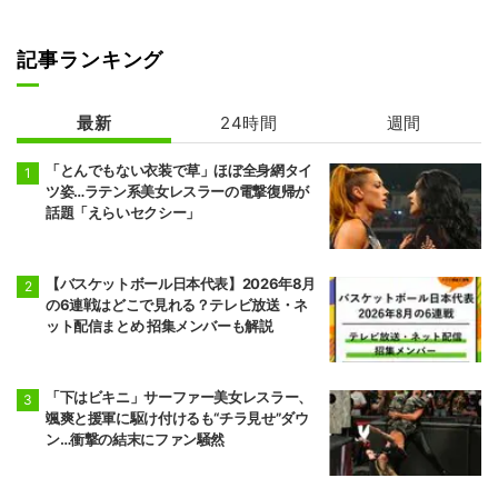
記事ランキング
最新
24時間
週間
「とんでもない衣装で草」ほぼ全身網タイ
ツ姿…ラテン系美女レスラーの電撃復帰が
話題「えらいセクシー」
【バスケットボール日本代表】2026年8月
の6連戦はどこで見れる？テレビ放送・ネ
ット配信まとめ 招集メンバーも解説
「下はビキニ」サーファー美女レスラー、
颯爽と援軍に駆け付けるも“チラ見せ”ダウ
ン…衝撃の結末にファン騒然