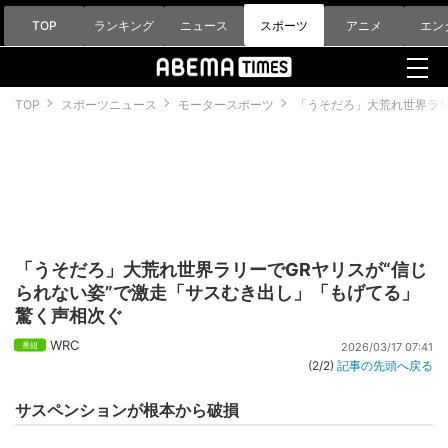
TOP
ランキング
ニュース
スポーツ
アニメ
エン
TOP
スポーツニュース
モータースポーツ
「うそだろ」大荒れ世界ラリ
「うそだろ」大荒れ世界ラリーでGRヤリスが“信じ
られない姿”で激走「サスむき出し」「もげてる」
驚く声相次ぐ
WRC
2026/03/17 07:41
(2/2)
記事の先頭へ戻る
サスペンションが根本から破損