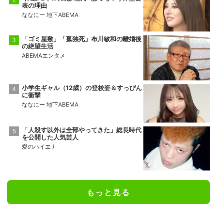
表の理由
ななにー 地下ABEMA
「ゴミ屋敷」「孤独死」布川敏和の離婚後
の絶望生活
ABEMAエンタメ
小学生ギャル（12歳）の登校姿＆すっぴん
に衝撃
ななにー 地下ABEMA
「人殺す以外は全部やってきた」総長時代
を公開した人気芸人
愛のハイエナ
もっと見る