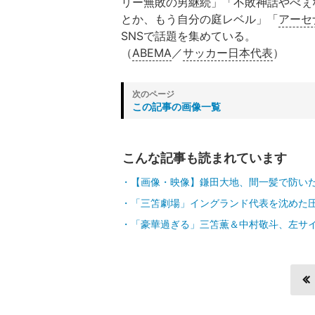
リー無敗の男継続」「不敗神話やべぇ
とか、もう自分の庭レベル」「
アーセ
SNSで話題を集めている。
（
ABEMA
／
サッカー日本代表
）
この記事の画像一覧
こんな記事も読まれています
【画像・映像】鎌田大地、間一髪で防い
「三笘劇場」イングランド代表を沈めた
「豪華過ぎる」三笘薫＆中村敬斗、左サ