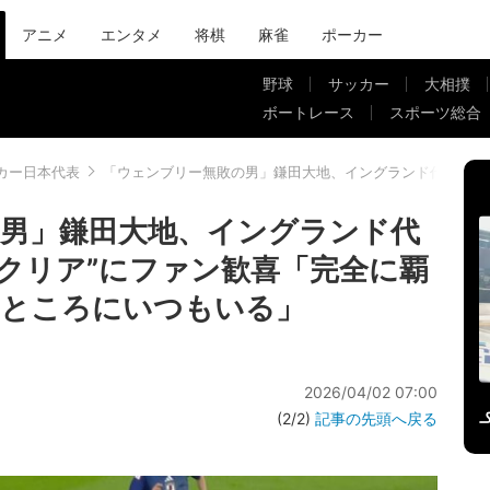
アニメ
エンタメ
将棋
麻雀
ポーカー
野球
サッカー
大相撲
ボートレース
スポーツ総合
カー日本代表
「ウェンブリー無敗の男」鎌田大地、イングランド代表MF
男」鎌田大地、イングランド代
元クリア”にファン歓喜「完全に覇
いところにいつもいる」
2026/04/02 07:00
(2/2)
記事の先頭へ戻る