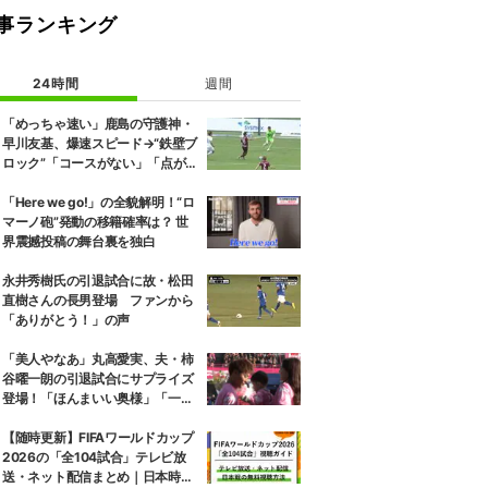
事ランキング
24時間
週間
「めっちゃ速い」鹿島の守護神・
早川友基、爆速スピード→“鉄壁ブ
ロック”「コースがない」「点が
入る気がしない」驚異の判断力と
飛び出しでビッグセーブ
「Here we go!」の全貌解明！“ロ
マーノ砲”発動の移籍確率は？ 世
界震撼投稿の舞台裏を独白
永井秀樹氏の引退試合に故・松田
直樹さんの長男登場 ファンから
「ありがとう！」の声
「美人やなあ」丸高愛実、夫・柿
谷曜一朗の引退試合にサプライズ
登場！「ほんまいい奥様」「一緒
にお辞儀するの素敵」家族愛が脚
光
【随時更新】FIFAワールドカップ
2026の「全104試合」テレビ放
送・ネット配信まとめ｜日本時間