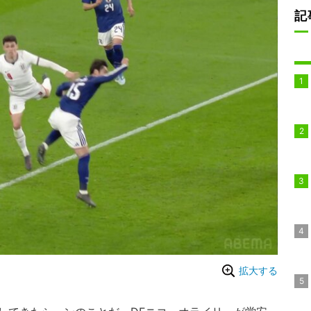
記
拡大する