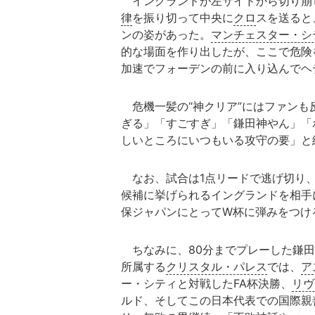
イングランドが左サイドから切り崩し
律
を振り切って中央に
クロ
スを送ると
ンの姿があった。
マンチェスター・シ
的な場面を作り出したが、ここで危険
加速でフォーデンの前に入り込んでヘ
危機一髪の“神クリア”にはファンも
ぎる」「すごすぎ」「鎌田神やん」「
しいところにいつもいる攻守の要」と
なお、試合は1点リードで逃げ切り、
候補に挙げられるイングランドを相手
保ジャパンにとってW杯に弾みをつけ
ちなみに、80分までプレーした鎌田
所属する
クリスタル・パレス
では、
ア
ー・シティと対戦したFA杯決勝、
リヴ
ルド、そしてこの日本代表での国際親