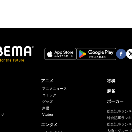
Face
Twi
book
er
アニメ
将棋
アニメニュース
麻雀
コミック
ポーカー
グッズ
声優
総合記事ランキ
ーツ
Vtuber
総合記事ランキ
エンタメ
総合記事ランキ
人物・グループ