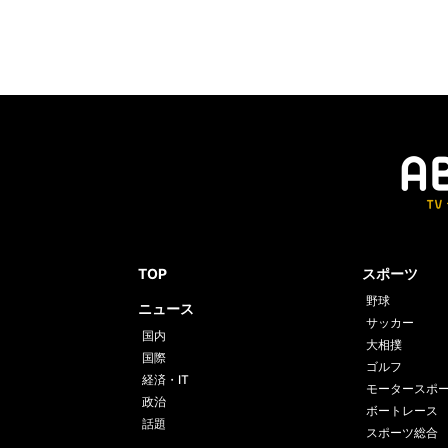
TOP
スポーツ
野球
ニュース
サッカー
国内
大相撲
国際
ゴルフ
経済・IT
モータースポ
政治
ボートレース
話題
スポーツ総合