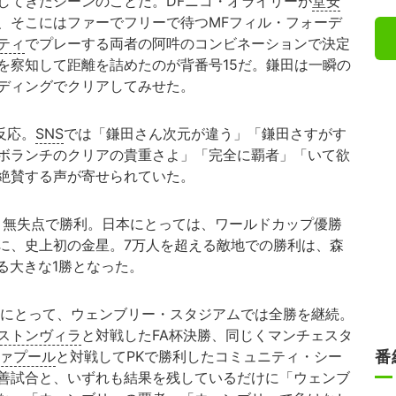
てきたシーンのことだ。DFニコ・オライリーが
堂安
、そこにはファーでフリーで待つMFフィル・フォーデ
ティ
でプレーする両者の阿吽のコンビネーションで決定
を察知して距離を詰めたのが背番号15だ。鎌田は一瞬の
ディングでクリアしてみせた。
反応。
SNS
では「鎌田さん次元が違う」「鎌田さすがす
ボランチのクリアの貴重さよ」「完全に覇者」「いて欲
絶賛する声が寄せられていた。
無失点で勝利。日本にとっては、ワールドカップ優勝
に、史上初の金星。7万人を超える敵地での勝利は、森
る大きな1勝となった。
にとって、ウェンブリー・スタジアムでは全勝を継続。
ストンヴィラ
と対戦したFA杯決勝、同じくマンチェスタ
ァプール
と対戦してPKで勝利したコミュニティ・シー
番
善試合と、いずれも結果を残しているだけに「ウェンブ