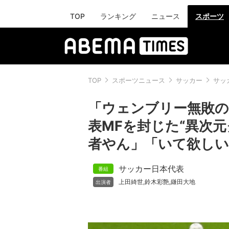
TOP
ランキング
ニュース
スポーツ
TOP
スポーツニュース
サッカー
サッ
「ウェンブリー無敗の
表MFを封じた“異次
者やん」「いて欲し
サッカー日本代表
上田綺世
鈴木彩艶
鎌田大地
,
,