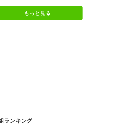
キックオフ｜日本戦の無料視聴方
法
もっと見る
組ランキング