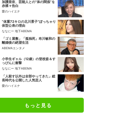
加護亜依、芸能人との“体の関係”を
赤裸々告白
愛のハイエナ
“体重72キロの北川景子”ぽっちゃり
体型公表の理由
ななにー 地下ABEMA
「ゴミ屋敷」「孤独死」布川敏和の
離婚後の絶望生活
ABEMAエンタメ
小学生ギャル（12歳）の登校姿＆す
っぴんに衝撃
ななにー 地下ABEMA
「人殺す以外は全部やってきた」総
長時代を公開した人気芸人
愛のハイエナ
もっと見る