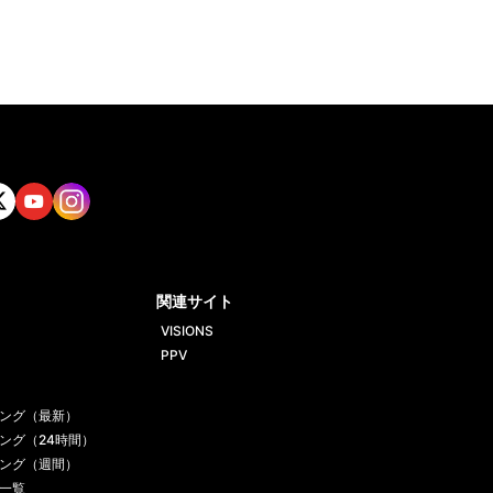
tt
Yout
Insta
ube
gram
関連サイト
VISIONS
PPV
ング（最新）
ング（24時間）
ング（週間）
一覧