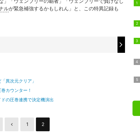
な」「ウェンブリーの覇者」「ウェンブリーで負けなし
ナル
が緊急補強するかもしれん」と、この特異記録も
だ「異次元クリア」
圧巻カウンター！
イドの圧巻連携で決定機演出
1
2