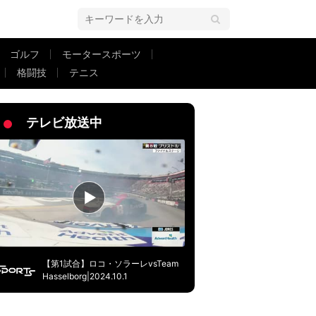
ゴルフ
モータースポーツ
格闘技
テニス
を封じた“異次元クリア”にファン歓喜「完全に覇者やん」「いて欲しいところ
テレビ放送中
【第1試合】ロコ・ソラーレvsTeam
Hasselborg|2024.10.1