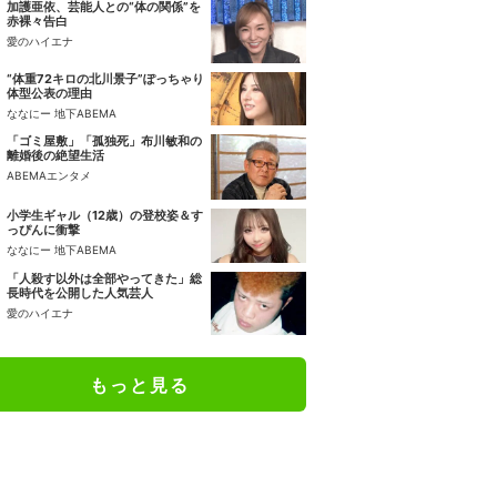
加護亜依、芸能人との“体の関係”を
赤裸々告白
愛のハイエナ
“体重72キロの北川景子”ぽっちゃり
体型公表の理由
ななにー 地下ABEMA
「ゴミ屋敷」「孤独死」布川敏和の
離婚後の絶望生活
ABEMAエンタメ
小学生ギャル（12歳）の登校姿＆す
っぴんに衝撃
ななにー 地下ABEMA
「人殺す以外は全部やってきた」総
長時代を公開した人気芸人
愛のハイエナ
もっと見る