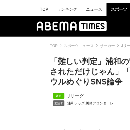
TOP
ランキング
ニュース
スポーツ
TOP
スポーツニュース
サッカー
Jリ
「難しい判定」浦和の
されただけじゃん」「
ウルめぐりSNS論争
Jリーグ
浦和レッズ
川崎フロンターレ
,