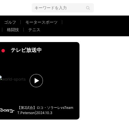
ゴルフ
モータースポーツ
格闘技
テニス
けじゃん」「GKの邪魔してたね」関与＆ファウルめぐりSNS論争
2ペー
テレビ放送中
【第2試合】ロコ・ソラーレvsTeam
T.Peterson|2024.10.3