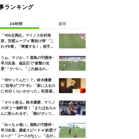
事ランキング
24時間
週間
「100点満点」マリノス谷村海
那、完璧ムーブ→“裏抜け弾”「こ
れぞ9番」「興奮する！」相手守
備のギャップを狙う”斜めの抜け
出し”
うぉ、マジか…？ 鹿島の守護神・
早川友基、超反応で“衝撃の光
景”「ヤバい」「これ触るの
か？」相手選手ドン引き→右手一
本“スーパーセーブ”
「何やってんだ！？」鈴木優磨
に“祖母が”ブチギレ 「家に入るの
に10分くらいかかった」初退場の
裏話にスタジオ爆笑
「そりゃ怒る」鈴木優磨、マリノ
スDFと一触即発！「またばあちゃ
んに怒られるぞ」「腕がガッツリ
入ってる」ファン騒然
「めっちゃ速い」鹿島の守護神・
早川友基、爆速スピード→“鉄壁ブ
ロック”「コースがない」「点が