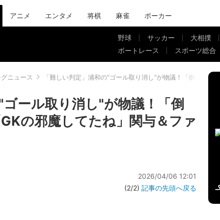
アニメ
エンタメ
将棋
麻雀
ポーカー
野球
サッカー
大相撲
ボートレース
スポーツ総合
ーグニュース
「難しい判定」浦和の"ゴール取り消し"が物議！「倒されただ
"ゴール取り消し"が物議！「倒
GKの邪魔してたね」関与＆ファ
2026/04/06 12:01
(2/2)
記事の先頭へ戻る