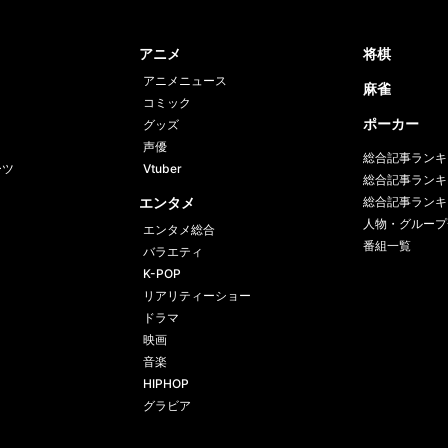
book
er
アニメ
将棋
アニメニュース
麻雀
コミック
ポーカー
グッズ
声優
総合記事ランキ
ーツ
Vtuber
総合記事ランキ
エンタメ
総合記事ランキ
人物・グループ
エンタメ総合
番組一覧
バラエティ
K-POP
リアリティーショー
ドラマ
映画
音楽
HIPHOP
グラビア