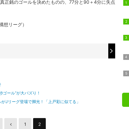
真正銘のゴールを決めたものの、77分と90＋4分に失点
年構想リーグ）
終
秒ゴール”が大バズり！
ルがJリーグ登場で脚光！「上戸彩に似てる」
1
2