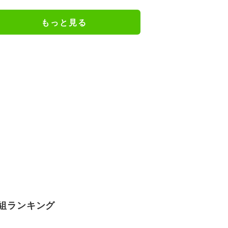
入る気がしない」驚異の判断力と
飛び出しでビッグセーブ
もっと見る
組ランキング