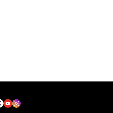
tt
Yout
Insta