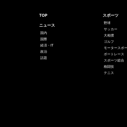
TOP
スポーツ
野球
ニュース
サッカー
国内
大相撲
国際
ゴルフ
経済・IT
モータースポ
政治
ボートレース
話題
スポーツ総合
格闘技
テニス