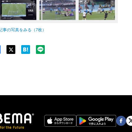
記事の写真をみる（7枚）
Twit
ter
Face
Twi