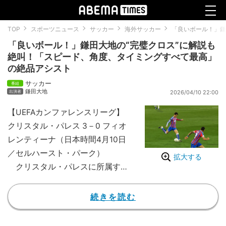
TOP
スポーツニュース
サッカー
海外サッカー
「良いボール！」鎌
「良いボール！」鎌田大地の“完璧クロス”に解説も
絶叫！「スピード、角度、タイミングすべて最高」
の絶品アシスト
サッカー
鎌田大地
2026/04/10 22:00
【UEFAカンファレンスリーグ】
クリスタル・パレス 3－0 フィオ
レンティーナ（日本時間4月10日
／セルハースト・パーク）
拡大する
クリスタル・パレスに所属する
MF鎌田大地が、正確無比なクロ
スでダメ押しとなるゴールを完璧
続きを読む
にお膳立て。まさにピンポイント
だったボールを解説者も称賛して