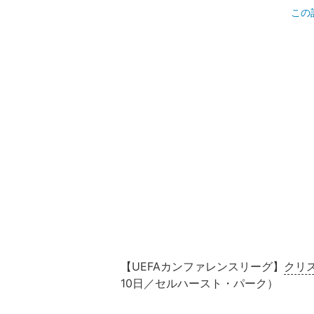
この
【UEFAカンファレンスリーグ】
クリ
10日／セルハースト・パーク）