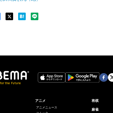
Twit
ter
Face
Twi
book
er
アニメ
将棋
アニメニュース
麻雀
コミック