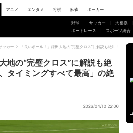
アニメ
エンタメ
将棋
麻雀
ポーカー
野球
サッカー
大相撲
ボートレース
スポーツ総合
サッカー
「良いボール！」鎌田大地の“完璧クロス”に解説も絶叫！「ス
大地の“完璧クロス”に解説も絶
、タイミングすべて最高」の絶
2026/04/10 22:00