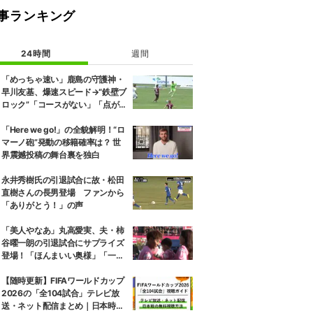
事ランキング
24時間
週間
「めっちゃ速い」鹿島の守護神・
早川友基、爆速スピード→“鉄壁ブ
ロック”「コースがない」「点が
入る気がしない」驚異の判断力と
飛び出しでビッグセーブ
「Here we go!」の全貌解明！“ロ
マーノ砲”発動の移籍確率は？ 世
界震撼投稿の舞台裏を独白
永井秀樹氏の引退試合に故・松田
直樹さんの長男登場 ファンから
「ありがとう！」の声
「美人やなあ」丸高愛実、夫・柿
谷曜一朗の引退試合にサプライズ
登場！「ほんまいい奥様」「一緒
にお辞儀するの素敵」家族愛が脚
光
【随時更新】FIFAワールドカップ
2026の「全104試合」テレビ放
送・ネット配信まとめ｜日本時間