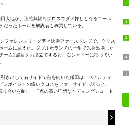
ス」
鎌田大地
が、正確無比な
クロ
スでダメ押しとなるゴール
トだったボールを解説者も称賛している。
Aカンファレンスリーグ準々決勝ファーストレグで、クリス
ホームに迎えた。ダブルボランチの一角で先発出場した
でチーム2点目をお膳立てすると、右シャドーに移ってい
た。
引き出して右サイドで前を向いた鎌田は、ペナルティ
ピンポイントの鋭いクロスをファーサイドへ送ると、
の競り合いを制し、打点の高い強烈なヘディングシュート