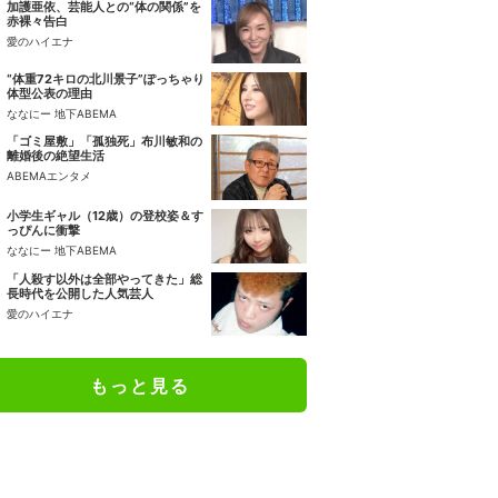
加護亜依、芸能人との“体の関係”を
赤裸々告白
愛のハイエナ
“体重72キロの北川景子”ぽっちゃり
体型公表の理由
ななにー 地下ABEMA
「ゴミ屋敷」「孤独死」布川敏和の
離婚後の絶望生活
ABEMAエンタメ
小学生ギャル（12歳）の登校姿＆す
っぴんに衝撃
ななにー 地下ABEMA
「人殺す以外は全部やってきた」総
長時代を公開した人気芸人
愛のハイエナ
もっと見る