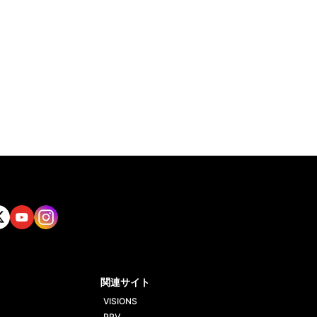
tt
Yout
Insta
ube
gram
関連サイト
VISIONS
PPV