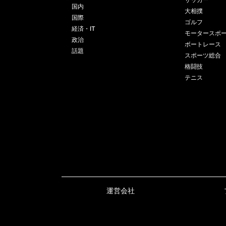
国内
大相撲
国際
ゴルフ
経済・IT
モータースポ
政治
ボートレース
話題
スポーツ総合
格闘技
テニス
運営会社