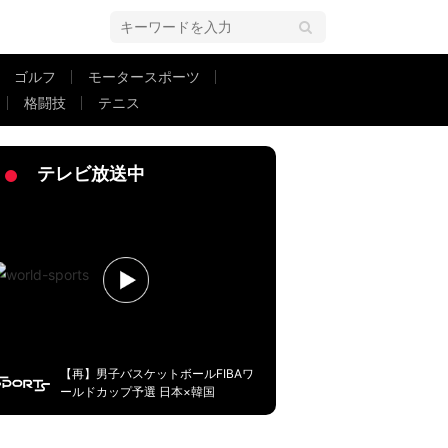
ゴルフ
モータースポーツ
格闘技
テニス
ピード、角度、タイミングすべて最高」の絶品アシスト
テレビ放送中
【再】男子バスケットボールFIBAワ
ールドカップ予選 日本×韓国