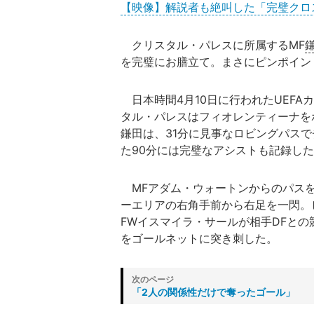
【映像】解説者も絶叫した「完璧クロ
クリスタル・パレスに所属するMF
を完璧にお膳立て。まさにピンポイン
日本時間4月10日に行われたUEF
タル・パレスはフィオレンティーナを
鎌田は、31分に見事なロビングパス
た90分には完璧なアシストも記録し
MFアダム・ウォートンからのパスを
ーエリアの右角手前から右足を一閃。
FWイスマイラ・サールが相手DFと
をゴールネットに突き刺した。
「2人の関係性だけで奪ったゴール」