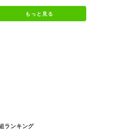
キックオフ｜日本戦の無料視聴方
法
もっと見る
組ランキング