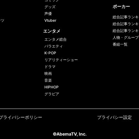
ポーカー
グッズ
声優
総合記事ランキ
ーツ
Vtuber
総合記事ランキ
エンタメ
総合記事ランキ
人物・グループ
エンタメ総合
番組一覧
バラエティ
K-POP
リアリティーショー
ドラマ
映画
音楽
HIPHOP
グラビア
プライバシーポリシー
プライバシー設定
©AbemaTV, Inc.