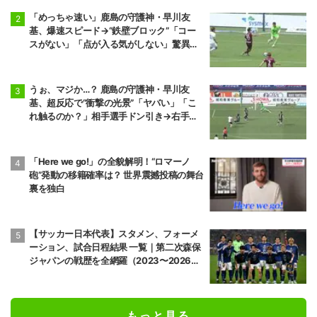
「めっちゃ速い」鹿島の守護神・早川友
基、爆速スピード→“鉄壁ブロック”「コー
スがない」「点が入る気がしない」驚異の
判断力と飛び出しでビッグセーブ
うぉ、マジか…？ 鹿島の守護神・早川友
基、超反応で“衝撃の光景”「ヤバい」「こ
れ触るのか？」相手選手ドン引き→右手一
本“スーパーセーブ”
「Here we go!」の全貌解明！“ロマーノ
砲”発動の移籍確率は？ 世界震撼投稿の舞台
裏を独白
【サッカー日本代表】スタメン、フォーメ
ーション、試合日程結果 一覧｜第二次森保
ジャパンの戦歴を全網羅（2023〜2026
年）
もっと見る