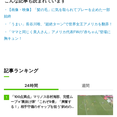
こんな記事も読まれています
【画像・映像】「髪の毛」に気を取られてプレーを止めた一部
始終
「うまい」長谷川唯、“超絶ターン”で世界女王アメリカを翻弄！
「ママと同じく美人さん」アメリカ代表FWの“赤ちゃん”登場に
胸キュン！
記事ランキング
24時間
週間
「100点満点」マリノス谷村海那、完璧ム
ーブ→“裏抜け弾”「これぞ9番」「興奮す
る！」相手守備のギャップを狙う”斜めの抜
け出し”