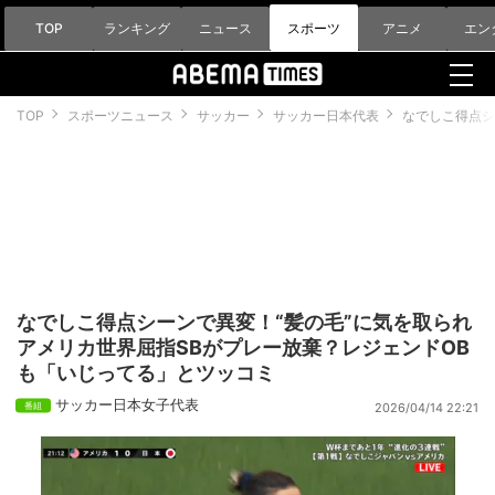
TOP
ランキング
ニュース
スポーツ
アニメ
エン
TOP
スポーツニュース
サッカー
サッカー日本代表
なでしこ得点シ
なでしこ得点シーンで異変！“髪の毛”に気を取られ
アメリカ世界屈指SBがプレー放棄？レジェンドOB
も「いじってる」とツッコミ
サッカー日本女子代表
2026/04/14 22:21