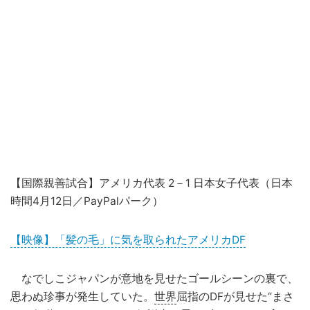
【国際親善試合】アメリカ代表 2－1 日本女子代表（日本
時間4月12日／PayPalパーク）
【映像】「髪の毛」に気を取られたアメリカDF
なでしこジャパンが意地を見せたゴールシーンの裏で、
思わぬ珍事が発生していた。
世界
屈指のDFが見せた“まさ