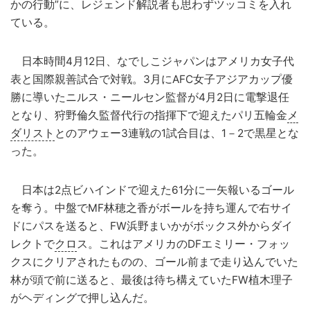
かの行動”に、レジェンド解説者も思わずツッコミを入れ
ている。
日本時間4月12日、なでしこジャパンはアメリカ女子代
表と国際親善試合で対戦。3月にAFC女子アジアカップ優
勝に導いたニルス・ニールセン監督が4月2日に電撃退任
となり、狩野倫久監督代行の指揮下で迎えたパリ五輪金
メ
ダリスト
とのアウェー3連戦の1試合目は、1－2で黒星とな
った。
日本は2点ビハインドで迎えた61分に一矢報いるゴール
を奪う。中盤でMF林穂之香がボールを持ち運んで右サイ
ドにパスを送ると、FW浜野まいかがボックス外からダイ
レクトで
クロ
ス。これはアメリカのDFエミリー・フォッ
クスにクリアされたものの、ゴール前まで走り込んでいた
林が頭で前に送ると、最後は待ち構えていたFW植木理子
がヘディングで押し込んだ。