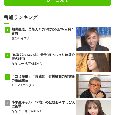
番組ランキング
加護亜依、芸能人との“体の関係”を赤裸々
告白
愛のハイエナ
“体重72キロの北川景子”ぽっちゃり体型公
表の理由
ななにー 地下ABEMA
「ゴミ屋敷」「孤独死」布川敏和の離婚後
の絶望生活
ABEMAエンタメ
小学生ギャル（12歳）の登校姿＆すっぴん
に衝撃
ななにー 地下ABEMA