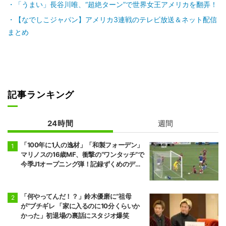
「うまい」長谷川唯、“超絶ターン”で世界女王アメリカを翻弄！
【なでしこジャパン】アメリカ3連戦のテレビ放送＆ネット配信
まとめ
記事ランキング
24時間
週間
「100年に1人の逸材」「和製フォーデン」
マリノスの16歳MF、衝撃の“ワンタッチ”で
今季J1オープニング弾！記録ずくめのデビ
ュー戦初ゴールに「歴史を作りよった」
「何やってんだ！？」鈴木優磨に“祖母
が”ブチギレ 「家に入るのに10分くらいか
かった」初退場の裏話にスタジオ爆笑