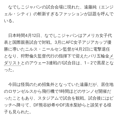
なでしこジャパンの試合会場に現れた、遠藤純（エンジ
ェル・シティ）の斬新すぎるファッションが話題を呼んで
いる。
日本時間4月12日、なでしこジャパンはアメリカ女子代
表と国際親善試合で対戦。3月にAFC女子アジアカップ優
勝に導いたニルス・ニールセン監督が4月2日に電撃退任
となり、狩野倫久監督代行の指揮下で迎えたパリ五輪金
メ
ダリスト
とのアウェー3連戦の1試合目は、1－2で黒星とな
った。
今回は怪我のため招集外となっていた遠藤だが、居住地
のロサンゼルスから飛行機で1時間ほどのサンノゼ開催だ
ったこともあり、スタジアムで試合を観戦。試合後にはピ
ッチへ降りて、DF熊谷紗希やDF清水梨紗らと談笑する様
子も見られた。