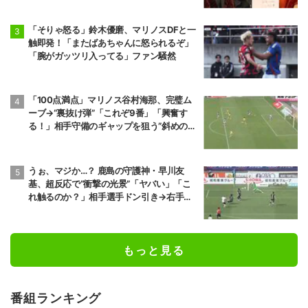
「そりゃ怒る」鈴木優磨、マリノスDFと一
触即発！「またばあちゃんに怒られるぞ」
「腕がガッツリ入ってる」ファン騒然
「100点満点」マリノス谷村海那、完璧ム
ーブ→“裏抜け弾”「これぞ9番」「興奮す
る！」相手守備のギャップを狙う”斜めの抜
け出し”
うぉ、マジか…？ 鹿島の守護神・早川友
基、超反応で“衝撃の光景”「ヤバい」「こ
れ触るのか？」相手選手ドン引き→右手一
本“スーパーセーブ”
もっと見る
番組ランキング