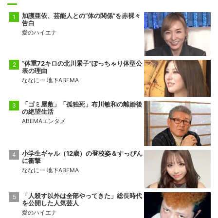
加護亜依、芸能人との“体の関係”を赤裸々
告白
愛のハイエナ
“体重72キロの北川景子”ぽっちゃり体型公
表の理由
ななにー 地下ABEMA
「ゴミ屋敷」「孤独死」布川敏和の離婚後
の絶望生活
ABEMAエンタメ
小学生ギャル（12歳）の登校姿＆すっぴん
に衝撃
ななにー 地下ABEMA
「人殺す以外は全部やってきた」総長時代
を公開した人気芸人
愛のハイエナ