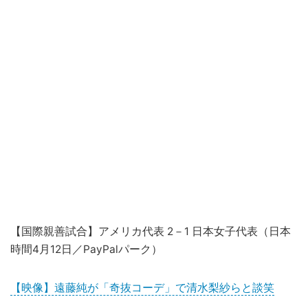
【国際親善試合】アメリカ代表 2－1 日本女子代表（日本
時間4月12日／PayPalパーク）
【映像】遠藤純が「奇抜コーデ」で清水梨紗らと談笑