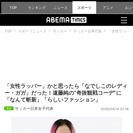
TOP
ランキング
ニュース
スポーツ
アニメ
エン
TOP
スポーツニュース
サッカー
サッカー日本代表
「女性ラッパー
「女性ラッパー」かと思ったら「なでしこのレディ
ー・ガガ」だった！遠藤純の“奇抜観戦コーデ”に
「なんて斬新」「らしいファッション」
サッカー日本女子代表
2026/04/14 22:19