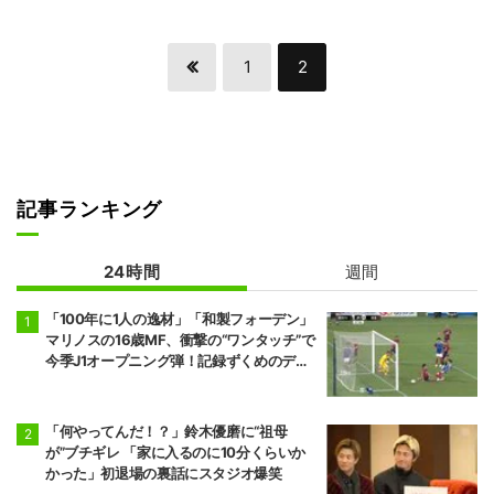
1
2
記事ランキング
24時間
週間
「100年に1人の逸材」「和製フォーデン」
マリノスの16歳MF、衝撃の“ワンタッチ”で
今季J1オープニング弾！記録ずくめのデビ
ュー戦初ゴールに「歴史を作りよった」
「何やってんだ！？」鈴木優磨に“祖母
が”ブチギレ 「家に入るのに10分くらいか
かった」初退場の裏話にスタジオ爆笑