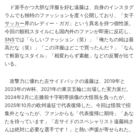
ド派手かつ大胆な洋服を好む遠藤は、自身のインスタグ
ラムでも独特のファッションを度々公開しており、「女子
サッカー
界のレディー・ガガ」という異名を持つ個性派。
今回の観戦スタイルにも国内外のファンが即座に反応し、
SNS
では「らしいファッション（笑）」「俺たちの純は最
高だな（笑）」「この洋服はどこで買ったんだ？」「なん
て斬新なスタイル」「相変わらず素敵」などの反響が出て
いる。
攻撃力に優れた左サイドバックの遠藤は、2019年と
2023年のW杯、2021年の東京五輪に出場した実力派だ。
2024年2月に左膝前十字靭帯損傷の大怪我を負ったが、
2025年10月の欧州遠征で代表復帰した。今回は怪我で招
集外となったが、ファンからも「代表復帰に期待」「あな
たを待っています」「左サイドのスペシャリスト遠藤純さ
んは絶対に必要な選手です！」と熱い声援が寄せられた。