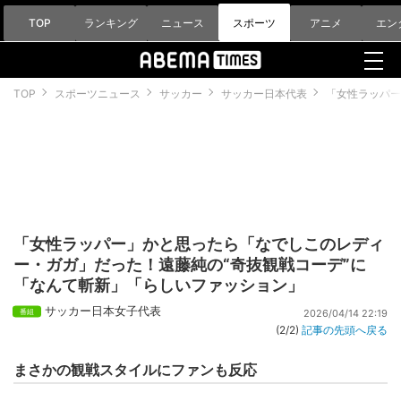
TOP
ランキング
ニュース
スポーツ
アニメ
エン
TOP
スポーツニュース
サッカー
サッカー日本代表
「女性ラッパー
「女性ラッパー」かと思ったら「なでしこのレディ
ー・ガガ」だった！遠藤純の“奇抜観戦コーデ”に
「なんて斬新」「らしいファッション」
サッカー日本女子代表
2026/04/14 22:19
(2/2)
記事の先頭へ戻る
まさかの観戦スタイルにファンも反応