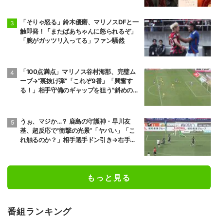
「そりゃ怒る」鈴木優磨、マリノスDFと一
触即発！「またばあちゃんに怒られるぞ」
「腕がガッツリ入ってる」ファン騒然
「100点満点」マリノス谷村海那、完璧ム
ーブ→“裏抜け弾”「これぞ9番」「興奮す
る！」相手守備のギャップを狙う”斜めの抜
け出し”
うぉ、マジか…？ 鹿島の守護神・早川友
基、超反応で“衝撃の光景”「ヤバい」「こ
れ触るのか？」相手選手ドン引き→右手一
本“スーパーセーブ”
もっと見る
番組ランキング