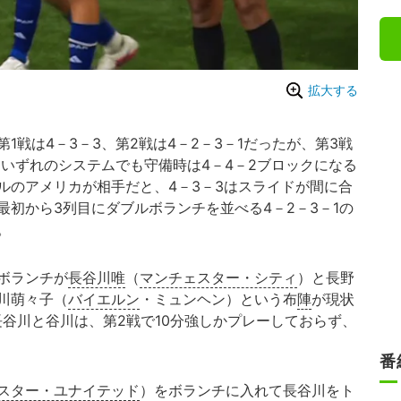
拡大する
戦は4－3－3、第2戦は4－2－3－1だったが、第3戦
。いずれのシステムでも守備時は4－4－2ブロックになる
ルのアメリカが相手だと、4－3－3はスライドが間に合
初から3列目にダブルボランチを並べる4－2－3－1の
。
ボランチが
長谷川唯
（
マンチェスター・シティ
）と長野
川萌々子（
バイエルン
・ミュンヘン）という布
陣
が現状
谷川と谷川は、第2戦で10分強しかプレーしておらず、
番
スター・ユナイテッド
）をボランチに入れて長谷川をト