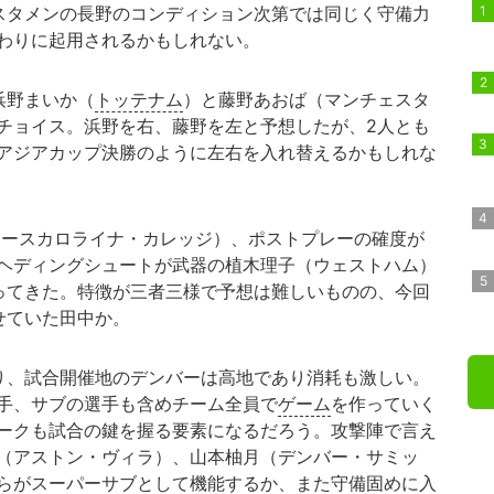
スタメンの長野のコンディション次第では同じく守備力
わりに起用されるかもしれない。
浜野まいか（
トッテナム
）と藤野あおば（マンチェスタ
チョイス。浜野を右、藤野を左と予想したが、2人とも
アジアカップ決勝のように左右を入れ替えるかもしれな
ースカロライナ・カレッジ）、ポストプレーの確度が
ヘディングシュートが武器の植木理子（ウェストハム）
ってきた。特徴が三者三様で予想は難しいものの、今回
せていた田中か。
り、試合開催地のデンバーは高地であり消耗も激しい。
手、サブの選手も含めチーム全員で
ゲーム
を作っていく
ークも試合の鍵を握る要素になるだろう。攻撃陣で言え
（アストン・ヴィラ）、山本柚月（デンバー・サミッ
らがスーパーサブとして機能するか、また守備固めに入