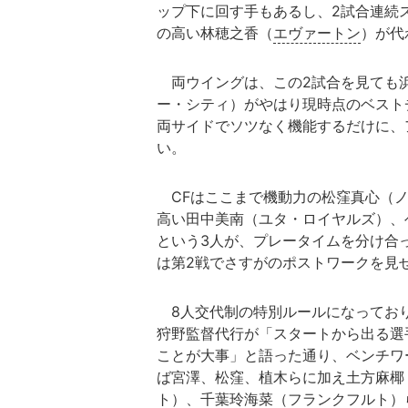
ップ下に回す手もあるし、2試合連続
の高い林穂之香（
エヴァートン
）が代
両ウイングは、この2試合を見ても
ー・シティ）がやはり現時点のベスト
両サイドでソツなく機能するだけに、
い。
CFはここまで機動力の松窪真心（ノ
高い田中美南（ユタ・ロイヤルズ）、
という3人が、プレータイムを分け合
は第2戦でさすがのポストワークを見
8人交代制の特別ルールになってお
狩野監督代行が「スタートから出る選
ことが大事」と語った通り、ベンチワ
ば宮澤、松窪、植木らに加え土方麻椰
ト）、千葉玲海菜（
フランクフルト
）