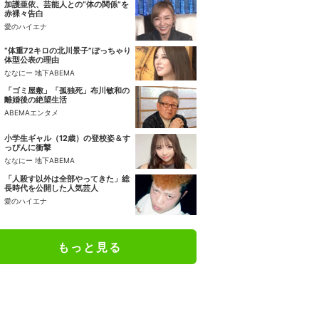
加護亜依、芸能人との“体の関係”を
赤裸々告白
愛のハイエナ
“体重72キロの北川景子”ぽっちゃり
体型公表の理由
ななにー 地下ABEMA
「ゴミ屋敷」「孤独死」布川敏和の
離婚後の絶望生活
ABEMAエンタメ
小学生ギャル（12歳）の登校姿＆す
っぴんに衝撃
ななにー 地下ABEMA
「人殺す以外は全部やってきた」総
長時代を公開した人気芸人
愛のハイエナ
もっと見る