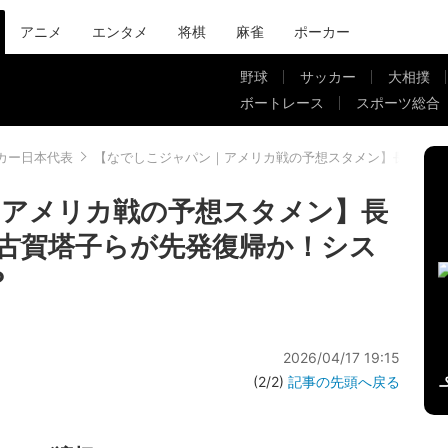
アニメ
エンタメ
将棋
麻雀
ポーカー
野球
サッカー
大相撲
ボートレース
スポーツ総合
カー日本代表
【なでしこジャパン｜アメリカ戦の予想スタメン】長谷川唯、
｜アメリカ戦の予想スタメン】長
古賀塔子らが先発復帰か！シス
？
2026/04/17 19:15
(2/2)
記事の先頭へ戻る