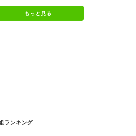
で踏むのは酷い」「今季で一番醜
いスロー映像」「喧嘩両成敗」
もっと見る
組ランキング