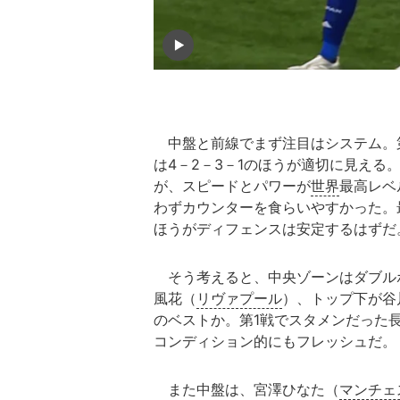
中盤と前線でまず注目はシステム。第1
は4－2－3－1のほうが適切に見える
が、スピードとパワーが
世界
最高レベ
わずカウンターを食らいやすかった。最
ほうがディフェンスは安定するはずだ
そう考えると、中央ゾーンはダブル
風花（
リヴァプール
）、トップ下が谷
のベストか。第1戦でスタメンだった長
コンディション的にもフレッシュだ。
また中盤は、宮澤ひなた（
マンチェ