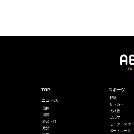
TOP
スポーツ
野球
ニュース
サッカー
国内
大相撲
国際
ゴルフ
経済・IT
モータースポ
政治
ボートレース