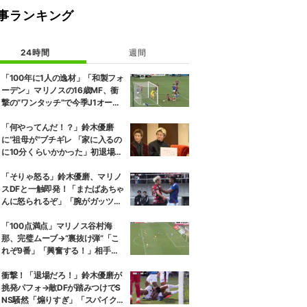
事ランキング
24時間
週間
「100年に1人の逸材」「和製フォ
ーデン」マリノスの16歳MF、衝
撃の“ワンタッチ”で今季J1オープ
ニング弾！記録ずくめのデビュー
戦初ゴールに「歴史を作りよっ
「何やってんだ！？」鈴木優磨
た」
に“祖母が”ブチギレ 「家に入るの
に10分くらいかかった」初退場の
裏話にスタジオ爆笑
「そりゃ怒る」鈴木優磨、マリノ
スDFと一触即発！「またばあちゃ
んに怒られるぞ」「腕がガッツリ
入ってる」ファン騒然
「100点満点」マリノス谷村海
那、完璧ムーブ→“裏抜け弾”「こ
れぞ9番」「興奮する！」相手守
備のギャップを狙う”斜めの抜け
出し”
衝撃！「退場だろ！」鈴木優磨が
挑発パフォ→敵DFが踏みつけでS
NS騒然「煽りすぎ」「スパイク