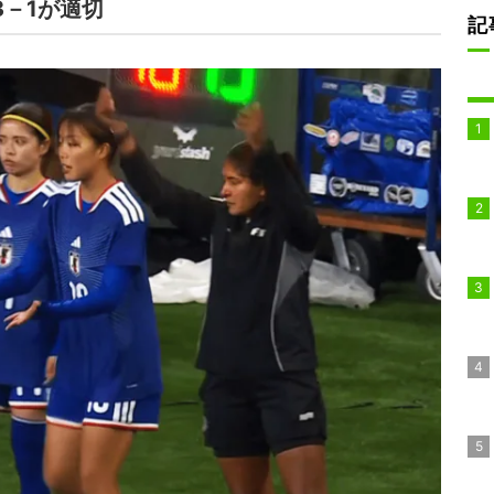
3－1が適切
記