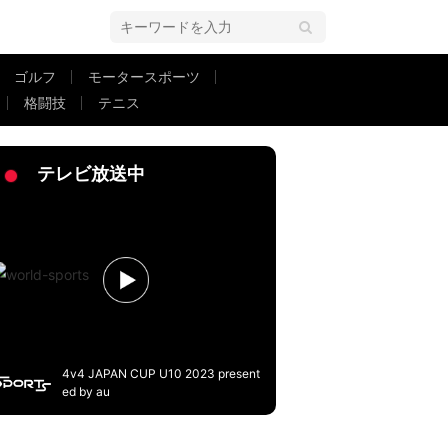
ゴルフ
モータースポーツ
格闘技
テニス
谷川萌々子、古賀塔子らが先発復帰か！システムは4－2－3－1に？
2
テレビ放送中
4v4 JAPAN CUP U10 2023 present
ed by au