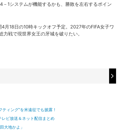
－4－1システムが機能するかも、勝敗を左右するポイン
18日の10時キックオフ予定。2027年のFIFA女子ワ
総力戦で現世界女王の牙城を破りたい。
フティング”を米遠征でも披露！
のテレビ放送＆ネット配信まとめ
鎌田大地かよ」