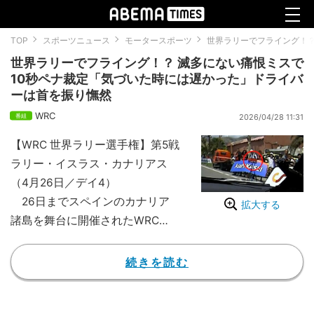
TOP
スポーツニュース
モータースポーツ
世界ラリーでフライング！？
世界ラリーでフライング！？ 滅多にない痛恨ミスで
10秒ペナ裁定「気づいた時には遅かった」ドライバ
ーは首を振り憮然
WRC
2026/04/28 11:31
【WRC 世界ラリー選手権】第5戦
ラリー・イスラス・カナリアス
（4月26日／デイ4）
26日までスペインのカナリア
拡大する
諸島を舞台に開催されたWRC
（世界ラリー選手権）第5戦、最
終ステージで、上位進出を狙う実
続きを読む
力派ドライバーがまさかのフライ
ングスタートを喫した。10秒タイ