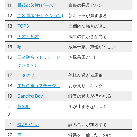
11
最後の欠片(ピース)
白熱の長尺アバン
12
二次選考(セレクション)
新キャラが濃すぎる
13
TOP3
圧倒的な強さの凛…
14
天才と凡才
成早の強かさが光る
15
喰
成早一家、声優がすごい
16
三者融合（トライ・セ
お風呂回だー!!
ッション）
17
ヘタクソ
俺様が過ぎる馬狼
18
主役の座（ステージ）
おかえり、キング
19
Dancing Boy
蜂楽の過去が描かれる
2
超連動
凪が止まらない…！
0
21
俺がいない
読み合いが加速する！
22
声
蜂楽を「信じた」のは…