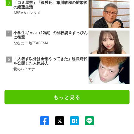
「ゴミ屋敷」「孤独死」布川敏和の離婚後
の絶望生活
ABEMAエンタメ
小学生ギャル（12歳）の登校姿＆すっぴん
に衝撃
ななにー 地下ABEMA
「人殺す以外は全部やってきた」総長時代
を公開した人気芸人
愛のハイエナ
もっと見る
Twit