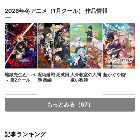
2026年冬アニメ（1月クール） 作品情報
地獄先生ぬ～べ
呪術廻戦 死滅回
人外教室の人間
超かぐや姫!
～ 第2クール
游 前編
嫌い教師
もっとみる（67）
記事ランキング