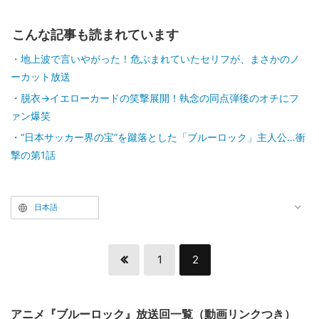
こんな記事も読まれています
地上波で言いやがった！危ぶまれていたセリフが、まさかのノ
ーカット放送
脱衣→イエローカードの笑撃展開！執念の同点弾後のオチにフ
ァン爆笑
“日本サッカー界の宝”を蹴落とした「ブルーロック」主人公…衝
撃の第1話
日本語
1
2
アニメ『ブルーロック』放送回一覧（動画リンクつき）