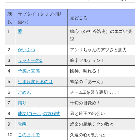
話
サブタイ（タップで動
見どころ
数
画へ）
1
夢
絵心（cv神谷浩史）のエゴい演
説
2
かいぶつ
アンリちゃんのアツさと胆力
3
サッカーの0
蜂楽フルティン！
4
予感と直感
國神、照れる！
5
生まれ変わるのは
蜂楽の「あーん」
6
ごめん
チームZを襲う裏切り…！
7
滾り
千切の目覚め！
8
成功(ゴール)の方程式
凪と玲王の出会い
9
覚醒
蜂楽の超絶テクの数々！
10
このままで
久遠の心が動いた…！