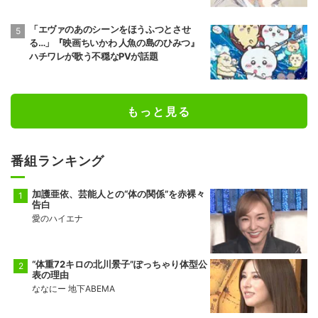
「エヴァのあのシーンをほうふつとさせ
る…」『映画ちいかわ 人魚の島のひみつ』
ハチワレが歌う不穏なPVが話題
もっと見る
番組ランキング
加護亜依、芸能人との“体の関係”を赤裸々
告白
愛のハイエナ
“体重72キロの北川景子”ぽっちゃり体型公
表の理由
ななにー 地下ABEMA