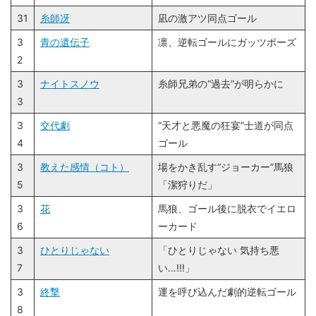
31
糸師冴
凪の激アツ同点ゴール
3
青の遺伝子
凛、逆転ゴールにガッツポーズ
2
3
ナイトスノウ
糸師兄弟の“過去”が明らかに
3
3
交代劇
“天才と悪魔の狂宴”士道が同点
4
ゴール
3
教えた感情（コト）
場をかき乱す“ジョーカー”馬狼
5
「潔狩りだ」
3
花
馬狼、ゴール後に脱衣でイエロ
6
ーカード
3
ひとりじゃない
「ひとりじゃない 気持ち悪
7
い…!!!」
3
終撃
運を呼び込んだ劇的逆転ゴール
8