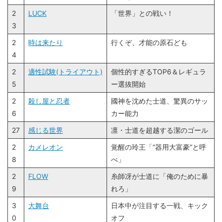
2
LUCK
「世界」との戦い！
3
2
時は来たり
行くぞ、才能の原石ども
4
2
適性試験(トライアウト)
個性的すぎるTOP6＆レギュラ
5
ー選抜開始
2
殺し屋と忍者
國神を沈めた士道、驚異のサッ
6
カー能力
27
感じる世界
凛・士道を超越する潔のゴール
2
カメレオン
覚醒の玲王「“器用大富豪”と呼
8
べ」
2
FLOW
糸師冴が士道に「俺のために暴
9
れろ」
3
大舞台
日本中が注目する一戦、キック
0
オフ