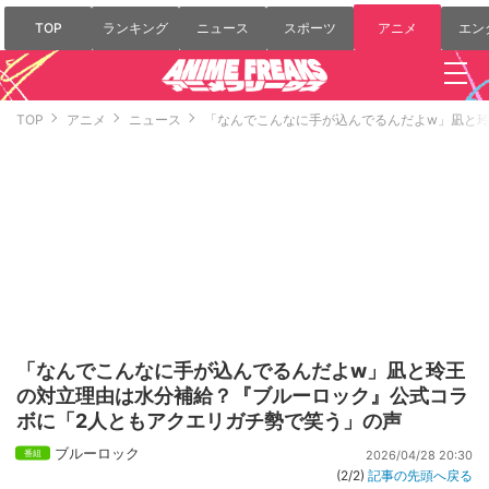
TOP
ランキング
ニュース
スポーツ
アニメ
エン
TOP
アニメ
ニュース
「なんでこんなに手が込んでるんだよw」凪と
「なんでこんなに手が込んでるんだよw」凪と玲王
の対立理由は水分補給？『ブルーロック』公式コラ
ボに「2人ともアクエリガチ勢で笑う」の声
ブルーロック
2026/04/28 20:30
(2/2)
記事の先頭へ戻る