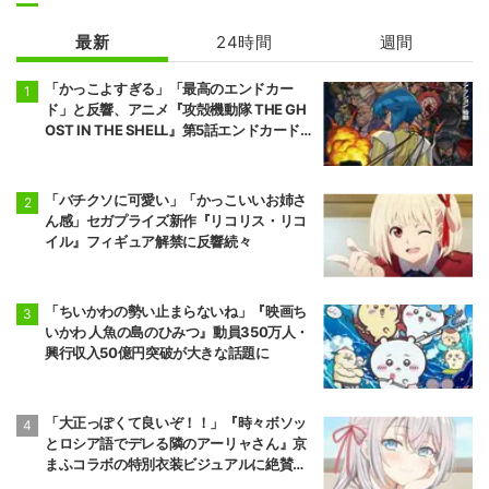
幼馴染とはラブ
綺麗にしてもら
コメにならない
えますか。
最新
24時間
週間
「かっこよすぎる」「最高のエンドカー
ド」と反響、アニメ『攻殻機動隊 THE GH
OST IN THE SHELL』第5話エンドカード公
開
「バチクソに可愛い」「かっこいいお姉さ
ん感」セガプライズ新作『リコリス・リコ
イル』フィギュア解禁に反響続々
「ちいかわの勢い止まらないね」『映画ち
いかわ 人魚の島のひみつ』動員350万人・
興行収入50億円突破が大きな話題に
「大正っぽくて良いぞ！！」『時々ボソッ
とロシア語でデレる隣のアーリャさん』京
まふコラボの特別衣装ビジュアルに絶賛の
声