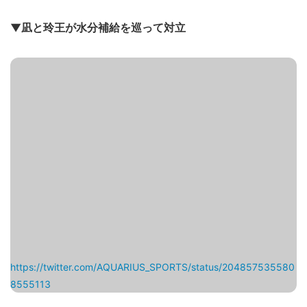
▼凪と玲王が水分補給を巡って対立
https://twitter.com/AQUARIUS_SPORTS/status/204857535580
8555113