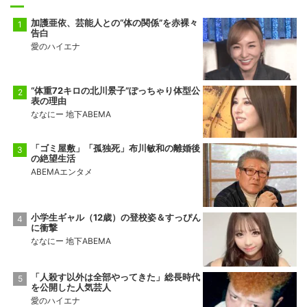
加護亜依、芸能人との“体の関係”を赤裸々
告白
愛のハイエナ
“体重72キロの北川景子”ぽっちゃり体型公
表の理由
ななにー 地下ABEMA
「ゴミ屋敷」「孤独死」布川敏和の離婚後
の絶望生活
ABEMAエンタメ
小学生ギャル（12歳）の登校姿＆すっぴん
に衝撃
ななにー 地下ABEMA
「人殺す以外は全部やってきた」総長時代
を公開した人気芸人
愛のハイエナ