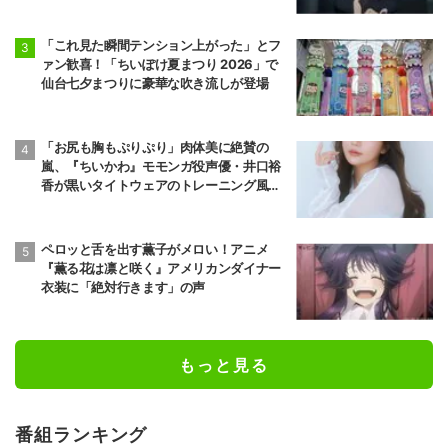
「これ見た瞬間テンション上がった」とフ
ァン歓喜！「ちいぽけ夏まつり 2026」で
仙台七夕まつりに豪華な吹き流しが登場
「お尻も胸もぷりぷり」肉体美に絶賛の
嵐、『ちいかわ』モモンガ役声優・井口裕
香が黒いタイトウェアのトレーニング風景
公開
ペロッと舌を出す薫子がメロい！アニメ
『薫る花は凛と咲く』アメリカンダイナー
衣装に「絶対行きます」の声
もっと見る
番組ランキング