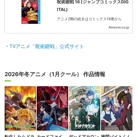
呪術廻戦 16 (ジャンプコミックスDIG
ITAL)
アニメ2期の続きはコミックス16巻から
Amazon.co.jp
・
TVアニメ「呪術廻戦」公式サイト
2026年冬アニメ（1月クール） 作品情報
転生したらドラ
カードファイ
デッドアカウン
拷問バイトくん