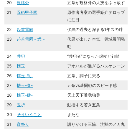
20
規格外
五条が規格外の大技をぶっ放す
21
呪術甲子園
原作者考案の選手紹介テロップ
に注目
22
起首雷同
伏黒の過去と深まる1年ズの絆
23
起首雷同－弐－
伏黒が出した本気、領域展開発
動
24
共犯
“共犯者”になった虎杖と釘崎
25
懐玉
アオハルが過ぎるバスケシーン
26
懐玉-弐-
五条、調子に乗る
27
懐玉-参-
五条vs甚爾戦のスピード感！
28
懐玉-肆-
天上天下唯我独尊
29
玉折
動揺する若き五条
30
そういうこと
またな
31
宵祭り
語りかける三輪、沈黙のメカ丸