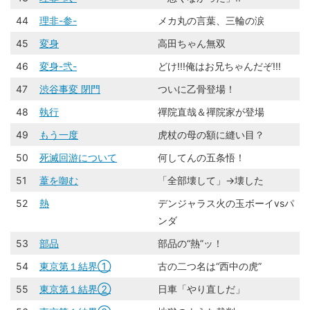
44
理非-参-
メカ丸の言葉、三輪の涙
45
変身
高田ちゃん無双
46
変身-弐-
どけ!!!俺はお兄ちゃんだぞ!!!
47
渋谷事変 閉門
ついに乙骨登場！
48
執行
禪院直哉＆禪院家が登場
49
もう一度
虎杖の母の額に縫い目？
50
死滅回游について
何してんの五条悟！
51
葦を啣む
「全部壊して」→壊した
52
熱
デンジャラス火の玉ボーイvsパ
ンダ
53
部品
部品の“熱”ッ！
54
東京第１結界①
古の二つ名は“西中の虎”
55
東京第１結界②
日車「やり直しだ」