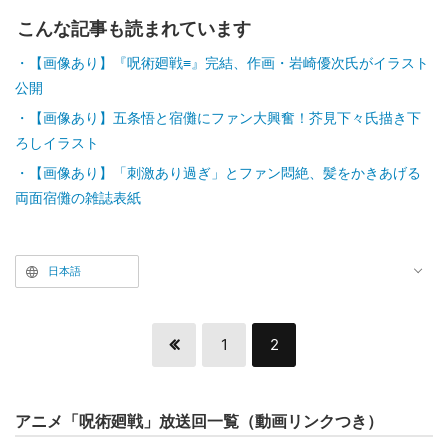
こんな記事も読まれています
【画像あり】『呪術廻戦≡』完結、作画・岩崎優次氏がイラスト
公開
【画像あり】五条悟と宿儺にファン大興奮！芥見下々氏描き下
ろしイラスト
【画像あり】「刺激あり過ぎ」とファン悶絶、髪をかきあげる
両面宿儺の雑誌表紙
日本語
1
2
アニメ「呪術廻戦」放送回一覧（動画リンクつき）