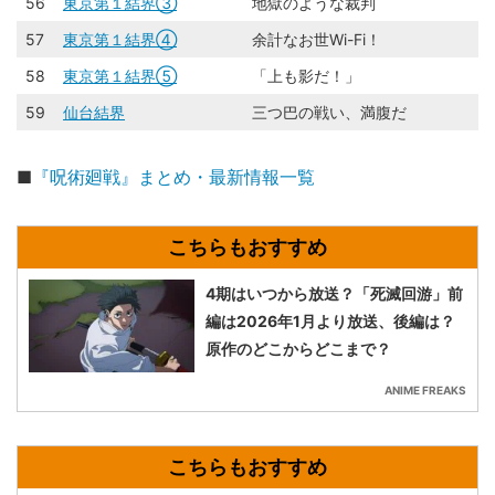
56
東京第１結界③
地獄のような裁判
57
東京第１結界④
余計なお世Wi-Fi！
58
東京第１結界⑤
「上も影だ！」
59
仙台結界
三つ巴の戦い、満腹だ
■
『呪術廻戦』まとめ・最新情報一覧
4期はいつから放送？「死滅回游」前
編は2026年1月より放送、後編は？
原作のどこからどこまで？
ANIME FREAKS