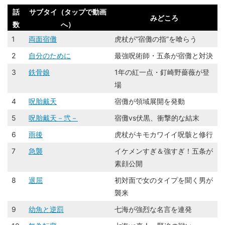
話
サブタイ（タップで動画
みどころ
数
へ）
1
両面宿儺
虎杖が“宿儺の指”を喰らう
2
自分のために
最強呪術師・五条が宿儺と対決
3
鉄骨娘
1年の紅一点・釘崎野薔薇が登
場
4
呪胎戴天
宿儺が領域展開を発動
5
呪胎戴天－弐－
宿儺vs伏黒、衝撃的な結末
6
雨後
虎杖がキモカワイイ呪骸と修行
7
急襲
イケメンすぎ＆強すぎ！五条が
素顔公開
8
退屈
初対面で女のタイプを聞く男が
襲来
9
幼魚と逆罰
七海が強烈な名言を連発