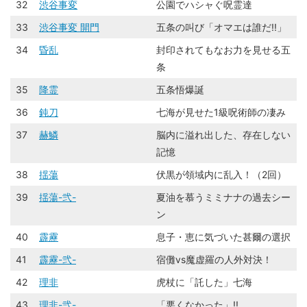
32
渋谷事変
公園でハシャぐ呪霊達
33
渋谷事変 開門
五条の叫び「オマエは誰だ!!」
34
昏乱
封印されてもなお力を見せる五
条
35
降霊
五条悟爆誕
36
鈍刀
七海が見せた1級呪術師の凄み
37
赫鱗
脳内に溢れ出した、存在しない
記憶
38
揺蕩
伏黒が領域内に乱入！（2回）
39
揺蕩-弐-
夏油を慕うミミナナの過去シー
ン
40
霹靂
息子・恵に気づいた甚爾の選択
41
霹靂-弐-
宿儺vs魔虚羅の人外対決！
42
理非
虎杖に「託した」七海
43
理非-弐-
「悪くなかった」!!