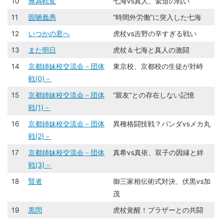
10
無為転変
七海vs真人、緊迫の戦い
11
固陋蠢愚
“時間外労働”に突入した七海
12
いつかの君へ
虎杖vs吉野の辛すぎる戦い
13
また明日
虎杖＆七海と真人の激闘
14
京都姉妹校交流会－団体
東京校、京都校の生徒が対峙
戦(0)－
15
京都姉妹校交流会－団体
“親友”との存在しない記憶
戦(1)－
16
京都姉妹校交流会－団体
異種格闘技戦？パンダvsメカ丸
戦(2)－
17
京都姉妹校交流会－団体
真希vs真依、双子の因縁と絆
戦(3)－
18
賢者
御三家相伝術式対決、伏黒vs加
茂
19
黒閃
虎杖覚醒！ブラザーとの共闘