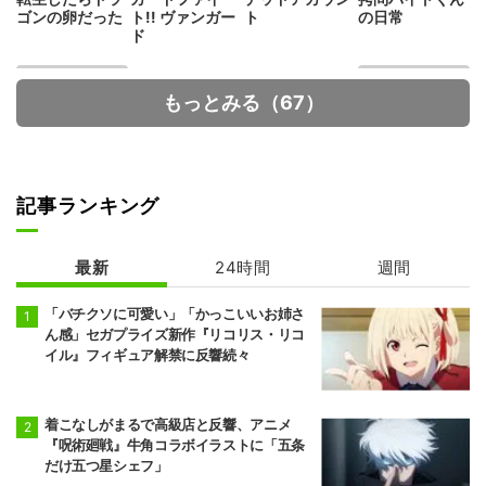
ゴンの卵だった
ト!! ヴァンガー
ト
の日常
ド
もっとみる（67）
記事ランキング
Fate/strange F
多聞くん今どっ
ake
ち！？
最新
24時間
週間
「バチクソに可愛い」「かっこいいお姉さ
ん感」セガプライズ新作『リコリス・リコ
イル』フィギュア解禁に反響続々
着こなしがまるで高級店と反響、アニメ
『呪術廻戦』牛角コラボイラストに「五条
だけ五つ星シェフ」