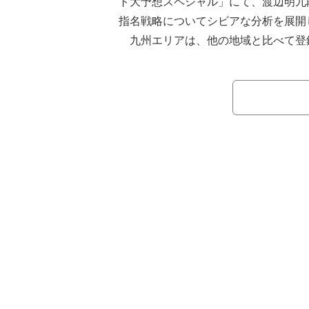
ト大予想スペシャル」にて、渡辺明九
指名戦略についてシビアな分析を展開
九州エリアは、他の地域と比べて登
数が少ない少数精鋭の激戦区となって
ザンフェニックスの深浦康市九段（5
どのような立ち回りを見せるかが大き