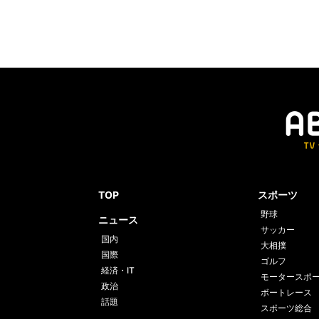
TOP
スポーツ
野球
ニュース
サッカー
国内
大相撲
国際
ゴルフ
経済・IT
モータースポ
政治
ボートレース
話題
スポーツ総合