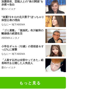
加護亜依、芸能人との“体の関係”を
赤裸々告白
愛のハイエナ
“体重72キロの北川景子”ぽっちゃり
体型公表の理由
ななにー 地下ABEMA
「ゴミ屋敷」「孤独死」布川敏和の
離婚後の絶望生活
ABEMAエンタメ
小学生ギャル（12歳）の登校姿＆す
っぴんに衝撃
ななにー 地下ABEMA
「人殺す以外は全部やってきた」総
長時代を公開した人気芸人
愛のハイエナ
もっと見る