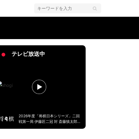
・九州の指名戦略／将棋・ABEMA地域トーナメント2026
テレビ放送中
2026年度「将棋日本シリーズ」二回
戦第一局 伊藤匠二冠 対 斎藤慎太郎八
段