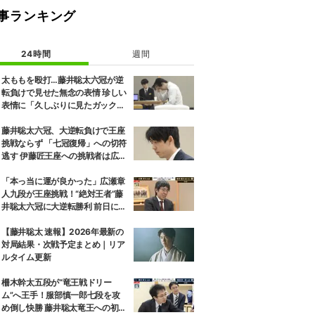
事ランキング
24時間
週間
太ももを殴打…藤井聡太六冠が逆
転負けで見せた無念の表情 珍しい
表情に「久しぶりに見たガック
し」「すごいため息」の声
藤井聡太六冠、大逆転負けで王座
挑戦ならず 「七冠復帰」への切符
逃す 伊藤匠王座への挑戦者は広瀬
章人九段に決定
「本っ当に運が良かった」広瀬章
人九段が王座挑戦！“絶対王者”藤
井聡太六冠に大逆転勝利 前日には
「子どもとケンカした」パパの顔
も
【藤井聡太 速報】2026年最新の
対局結果・次戦予定まとめ｜リア
ルタイム更新
柵木幹太五段が“竜王戦ドリー
ム”へ王手！服部慎一郎七段を攻
め倒し快勝 藤井聡太竜王への初挑