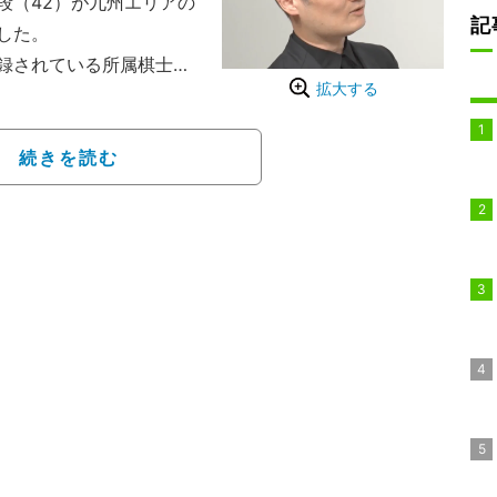
段（42）が九州エリアの
記
した。
録されている所属棋士の
拡大する
いる。そのため、九州サ
4）がオープンドラフトで
な焦点となった。
続きを読む