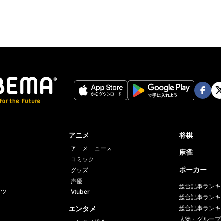
Face
Twi
book
er
アニメ
将棋
アニメニュース
麻雀
コミック
ポーカー
グッズ
声優
総合記事ランキ
ーツ
Vtuber
総合記事ランキ
エンタメ
総合記事ランキ
人物・グループ