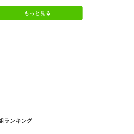
戦へ前進／将棋・竜王戦挑決第1
局
もっと見る
組ランキング