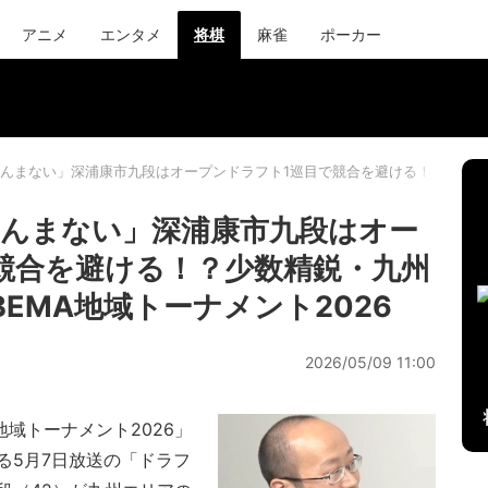
アニメ
エンタメ
将棋
麻雀
ポーカー
んまない」深浦康市九段はオープンドラフト1巡目で競合を避ける！？少数精鋭
んまない」深浦康市九段はオー
競合を避ける！？少数精鋭・九州
EMA地域トーナメント2026
2026/05/09 11:00
地域トーナメント2026」
る5月7日放送の「ドラフ