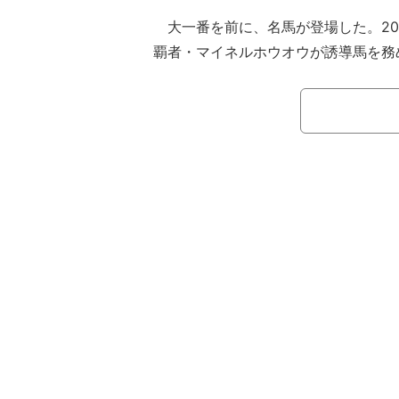
大一番を前に、名馬が登場した。201
覇者・マイネルホウオウが誘導馬を務
懐かしむように歓喜の声をあげている
5月10日、第31回NHKマイルカッ
人気のロデオドライブ（牡3、美浦・
クイキゴミ（牡3、栗東・藤原英昭）
は、写真判定の結果、ロデオドライブ
じた。