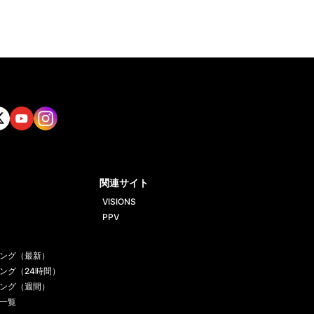
tt
Yout
Insta
ube
gram
関連サイト
VISIONS
PPV
ング（最新）
ング（24時間）
ング（週間）
一覧