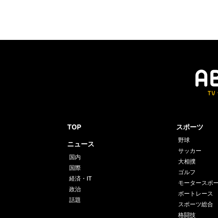
TOP
スポーツ
野球
ニュース
サッカー
国内
大相撲
国際
ゴルフ
経済・IT
モータースポ
政治
ボートレース
話題
スポーツ総合
格闘技