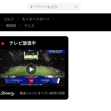
ゴルフ
モータースポーツ
格闘技
テニス
いで登場のシーンが話題に「美しさも可愛さも兼ね備える」
テレビ放送中
競泳ジャパンオープン2025 1日目