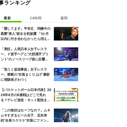
事ランキング
最新
24時間
週間
「愛してます」平本丈、同棲中の
黒髪“美人”彼女を初披露 「1か月
以内に付き合わなかったら消え
る」馴れ初めも
「美狂」人気日本人女子レスラ
ー、ド派手ヘアと“大胆漢字プリ
ント”のノースリーブ姿に反響
「えらいカジュアルやな」
「危うく放送事故」女子レスラ
ー、禁断の“衣装まくり上げ”暴挙
に視聴者ざわつく
【バスケットボール日本代表】20
26年8月の6連戦はどこで見れ
る？テレビ放送・ネット配信まと
め 招集メンバーも解説
「この格好はセーフなの？」ムキ
ムキすぎるヒール女子、近未来
的“全身スケスケ”衣装にファンツ
ッコミ「着ているけど着ていない