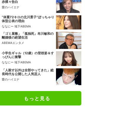
赤裸々告白
愛のハイエナ
“体重72キロの北川景子”ぽっちゃり
体型公表の理由
ななにー 地下ABEMA
「ゴミ屋敷」「孤独死」布川敏和の
離婚後の絶望生活
ABEMAエンタメ
小学生ギャル（12歳）の登校姿＆す
っぴんに衝撃
ななにー 地下ABEMA
「人殺す以外は全部やってきた」総
長時代を公開した人気芸人
愛のハイエナ
もっと見る