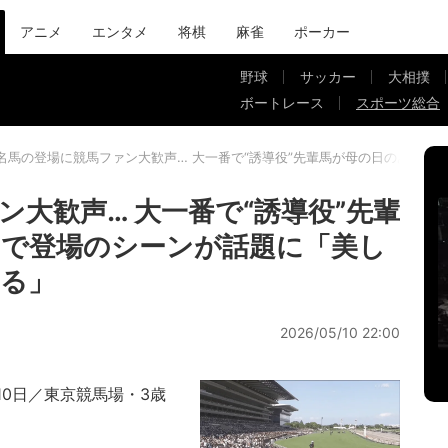
アニメ
エンタメ
将棋
麻雀
ポーカー
野球
サッカー
大相撲
ボートレース
スポーツ総合
名馬の登場に競馬ファン大歓声… 大一番で“誘導役”先輩馬が母の日のあしら
大歓声… 大一番で“誘導役”先輩
で登場のシーンが話題に「美し
る」
2026/05/10 22:00
10日／東京競馬場・3歳
0メートル）