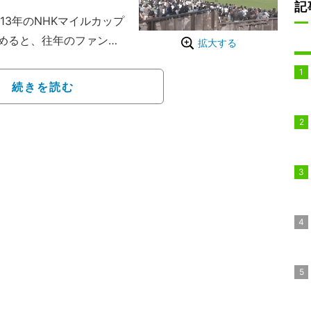
記
3年のNHKマイルカップ
めると、往年のファンも
拡大する
。
プが東京競馬場で開催。1番
続きを読む
辻哲英）と4番人気のアス
との激しいデッドヒート
に軍配が上がって幕を閉