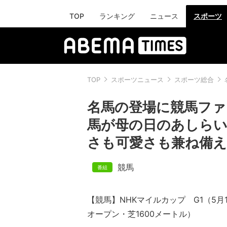
TOP
ランキング
ニュース
スポーツ
TOP
スポーツニュース
スポーツ総合
名馬の登場に競馬ファン
馬が母の日のあしらい
さも可愛さも兼ね備え
競馬
【競馬】NHKマイルカップ G1（5月
オープン・芝160